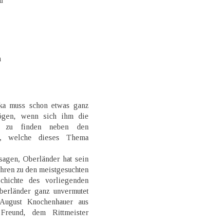
u
n
ika muss schon etwas ganz
ögen, wenn sich ihm die
ng zu finden neben den
n, welche dieses Thema
 sagen, Oberländer hat sein
Jahren zu den meistgesuchten
schichte des vorliegenden
erländer ganz unvermutet
 August Knochenhauer aus
Freund, dem Rittmeister