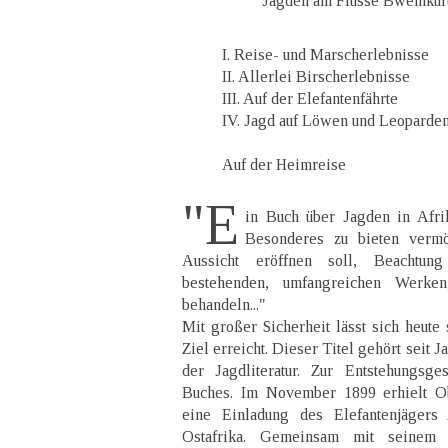
Jagden am Flusse Bwemkur
I. Reise- und Marscherlebnisse
II. Allerlei Birscherlebnisse
III. Auf der Elefantenfährte
IV. Jagd auf Löwen und Leoparde
Auf der Heimreise
"E
in Buch über Jagden in Afr
Besonderes zu bieten verm
Aussicht eröffnen soll, Beachtu
bestehenden, umfangreichen Werke
behandeln..."
Mit großer Sicherheit lässt sich heute
Ziel erreicht. Dieser Titel gehört seit 
der Jagdliteratur. Zur Entstehungsge
Buches. Im November 1899 erhielt Ob
eine Einladung des Elefantenjägers
Ostafrika. Gemeinsam mit seinem 