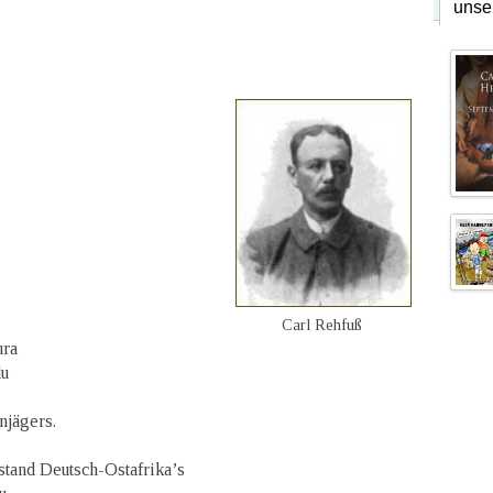
unse
Carl Rehfuß
ura
du
njägers.
tand Deutsch-Ostafrika’s