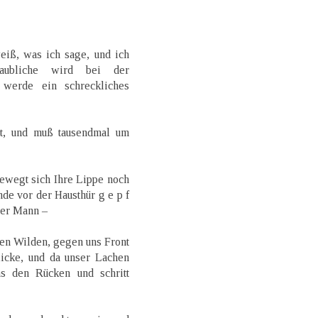
eiß, was ich sage, und ich
ubliche wird bei der
h werde ein schreckliches
ht, und muß tausendmal um
bewegt sich Ihre Lippe noch
nde vor der Hausthür g e p f
ister Mann –
en Wilden, gegen uns Front
icke, und da unser Lachen
ns den Rücken und schritt