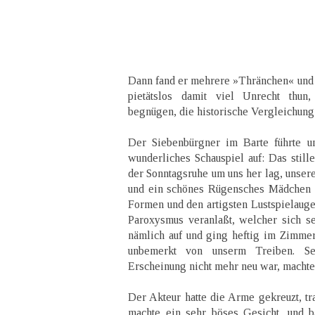
Dann fand er mehrere »Thränchen« und 
pietätslos damit viel Unrecht thu
begnügen, die historische Vergleichung
Der Siebenbürgner im Barte führte u
wunderliches Schauspiel auf: Das still
der Sonntagsruhe um uns her lag, unser
und ein schönes Rügensches Mädchen m
Formen und den artigsten Lustspielauge
Paroxysmus veranlaßt, welcher sich se
nämlich auf und ging heftig im Zimmer 
unbemerkt von unserm Treiben. S
Erscheinung nicht mehr neu war, machte
Der Akteur hatte die Arme gekreuzt, tra
machte ein sehr böses Gesicht, und ba