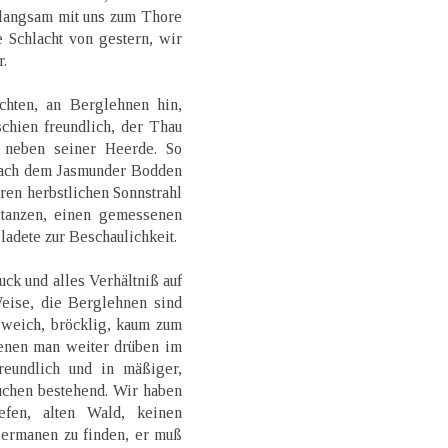
e langsam mit uns zum Thore
 Schlacht von gestern, wir
.
uchten, an Berglehnen hin,
schien freundlich, der Thau
ch neben seiner Heerde. So
nach dem Jasmunder Bodden
eren herbstlichen Sonnstrahl
 tanzen, einen gemessenen
 ladete zur Beschaulichkeit.
ck und alles Verhältniß auf
Weise, die Berglehnen sind
t weich, bröcklig, kaum zum
denen man weiter drüben im
reundlich und in mäßiger,
uchen bestehend. Wir haben
efen, alten Wald, keinen
Germanen zu finden, er muß