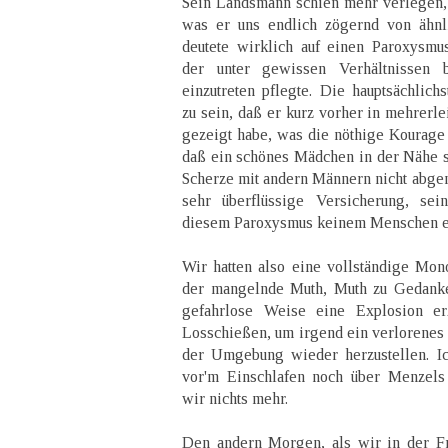
Sein Landsmann schien mehr verlegen, a
was er uns endlich zögernd von ähnli
deutete wirklich auf einen Paroxysm
der unter gewissen Verhältnissen
einzutreten pflegte. Die hauptsächlic
zu sein, daß er kurz vorher in mehrerl
gezeigt habe, was die nöthige Kourage 
daß ein schönes Mädchen in der Nähe s
Scherze mit andern Männern nicht abgen
sehr überflüssige Versicherung, se
diesem Paroxysmus keinem Menschen e
Wir hatten also eine vollständige Mo
der mangelnde Muth, Muth zu Gedanken
gefahrlose Weise eine Explosion erz
Losschießen, um irgend ein verlorenes 
der Umgebung wieder herzustellen. I
vor'm Einschlafen noch über Menzels Li
wir nichts mehr.
Den andern Morgen, als wir in der Fr