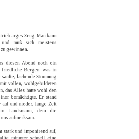
trieb arges Zeug. Man kann
n, und muß sich meistens
 zu gewinnen.
ns diesen Abend noch ein
e friedliche Bergen, was in
e sanfte, lachende Stimmung
it vollen, wohlgebildeten
n, das Alles hatte wohl den
iner bemächtigte. Er stand
auf und nieder, lange Zeit
ein Landsmann, dem die
 uns aufmerksam. –
t stark und imponirend auf,
llte mitunter schnell eine