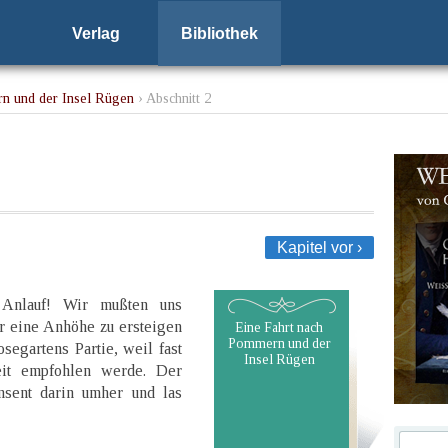
Verlag
Bibliothek
n und der Insel Rügen
› Abschnitt 2
Kapitel vor ›
 Anlauf! Wir mußten uns
r eine Anhöhe zu ersteigen
Eine Fahrt nach
Pommern und der
egartens Partie, weil fast
Insel Rügen
eit empfohlen werde. Der
sent darin umher und las