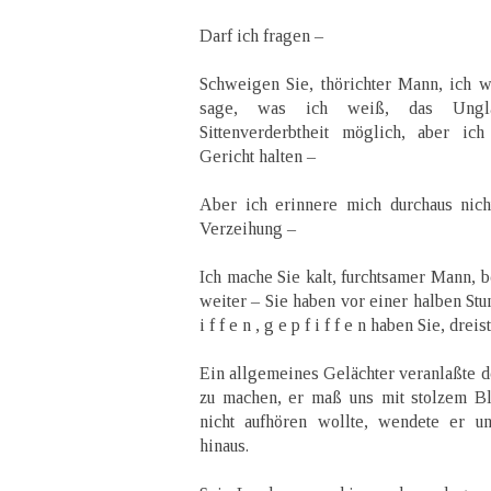
Darf ich fragen –
Schweigen Sie, thörichter Mann, ich w
sage, was ich weiß, das Ungla
Sittenverderbtheit möglich, aber ic
Gericht halten –
Aber ich erinnere mich durchaus nic
Verzeihung –
Ich mache Sie kalt, furchtsamer Mann, 
weiter – Sie haben vor einer halben Stu
i f f e n , g e p f i f f e n haben Sie, dre
Ein allgemeines Gelächter veranlaßte d
zu machen, er maß uns mit stolzem Bl
nicht aufhören wollte, wendete er u
hinaus.