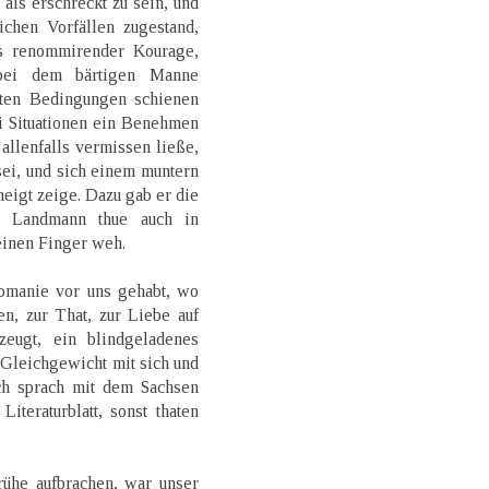
ls erschreckt zu sein, und
chen Vorfällen zugestand,
us renommirender Kourage,
 bei dem bärtigen Manne
hsten Bedingungen schienen
ei Situationen ein Benehmen
allenfalls vermissen ließe,
ei, und sich einem muntern
eigt zeige. Dazu gab er die
in Landmann thue auch in
inen Finger weh.
nomanie vor uns gehabt, wo
, zur That, zur Liebe auf
eugt, ein blindgeladenes
Gleichgewicht mit sich und
ch sprach mit dem Sachsen
teraturblatt, sonst thaten
ühe aufbrachen, war unser