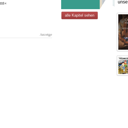
unse
ümt«
alle Kapitel sehen