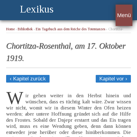
Lexikus
Menü
Home
›
Bibliothek
›
Ein Tagebuch aus dem Reiche des Totentanzes
› Chortitza-
Rosenthal, am 17. Oktober 1919.
Chortitza-Rosenthal, am 17. Oktober
1919.
‹ Kapitel zurück
Kapitel vor ›
W
ir gehen weiter in den Herbst hinein und
wünschen, dass es tüchtig kalt wäre. Zwar wissen
wir nicht, womit wir in diesem Winter den Ofen heizen
werden; aber untere Hoffnung gründet sich auf die Hilfe
des Frostes. Sobald der Dnjepr erstarrt und das Eis tragen
wird, muss es eine Wendung geben, denn dann können
entweder jene herüber oder diese hinüberkommen. Die