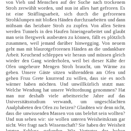
von Vieh und Menschen auf der Suche nach trockenem
Stroh zerwühlt worden, und nun ist alles hart gefroren. Es
ist eine Sträflingsarbeit, sich durch die gefrorenen
Strohklumpen mit bloßen Händen durchzuarbeiten und dann
mühsam das heizbare Stroh zu zupfen. Von allen Seiten
werden Tunnels in den Haufen hineingearbeitet und glaubt
man sein Bergwerk ausbeuten zu können, fällt es plötzlich
zusammen, weil jemand darüber hinwegging. Von neuem
geht man mit blaurotgefrorenen Händen an die undankbare
Arbeit. Keuchend schleppen wir heraus und müssen gleich
wieder den Gang wiederholen, weil bei dieser Kälte der
Ofen ungeheure Mengen Stroh braucht, um Wärme zu
geben. Unsere Gäste sitzen währenddem am Ofen und
gehen Fruu Grete knurrend zu willen, dass sie es noch
wärmer haben möchten. Und unwillkürlich stutzt man:
Welche Wendung hat unsere Weltordnung genommen? Hat
man nur deshalb viele arbeitsreiche Jahre auf das
Universitätsstudium verwandt, um ungeschlachten
Analphabeten den Ofen zu heizen? Glaubten wir denn nicht,
dass die unwissenden Massen von uns belehrt sein wollten?
Und nun sehen wir: sie wollen unteren Weisheitskram gar
nicht. Wer fragt nach Wissenschaft? Sie haben der Weisheit
letzten Schluss gefunden. Wir Vertreter der hohen