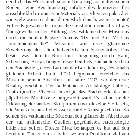
deutlich das Werk auch seinen Ursprung auf italienischem
Boden, seine Beschränkung infolge des benutzten, fast
ausschließlich römischen Materials zu erkennen gab. Aber
wie viele waren es denn, deren Blick damals weiter reichte?
Vollends gewann der römische Geist noch einmal völliges
Übergewicht in der Bildung des vatikanischen Museums
durch die beiden Päpste Clemens XIV. und Pius VI. Das
„pioclementinische“ Museum war eine glänzende
Erweiterung des alten belvederischen Statuenhofes. Das
beste, was sich in Rom und Umgebung durch Kauf,
Schenkung, Ausgrabungen erwerben ließ, sammelte sich in
den Prachtsälen, deren Bau mit der Bereicherung des Inhalts
gleichen Schritt hielt. 1770 begonnen, erreichte das
Museum seinen Abschluss im Jahre 1792, wo der erste
Katalog erschien. Der bedeutendste Archäologe Italiens,
Ennio Quirino Visconti, besorgte das Prachtwerk, das mit
päpstlicher Munifizenz hergestellt ward. Es nahm für die
Erklärung der antiken Skulpturen etwa dieselbe Stelle ein,
wie Winckelmanns Lebenswerk für die Kunstgeschichte. So
schien das vatikanische Museum den glänzenden Abschluss
der auf italienische Quellen gegründeten Archäologie
bilden zu sollen. Diesen Platz behauptet es bis auf den
heutigen Tag; wenn es beim weiteren Publikum vielfach