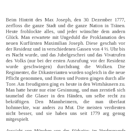
Beim Hintritt des Max Joseph, den 30. Dezember 1777,
zerfloss die ganze Stadt und die ganze Nation in Tränen.
Heute frohlockte alles, und jeder wünschte dem andern
Glück. Man erwartete mit Ungeduld die Proklamation des
neuen Kurfürsten Maximilian Joseph. Diese geschah vor
der Residenz und in verschiedenen Gassen von 4 ½. Uhr bis
es Nacht wurde, und das Jubelgeschrei und das Vivatrufen
des Volks (nur bei der ersten Ausrufung vor der Residenz
wurde geschwiegen) durchdrang die Wolken. Die
Regimenter, die Dikasterianten wurden sogleich in die neue
Pflicht genommen, und Boten und Posten gingen durch alle
Tore. Am freudigsten ging es heute in den Wirtshäusern zu.
Man hatte heute nur eine Gesinnung, und man zerstieß sich
taumelnd die Glaser in den Händen, um selbe recht zu
bekräftigen. Den Mannheimern, die man überlaut
hohnneckte, war anders zu Mut. Die meisten verdienten
nicht besser, und sie haben uns seit 1779 arg genug
mitgespielt.
Aussicht von München von der Südseite; im Vordergrunde