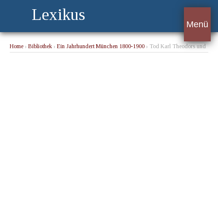
Lexikus
Menü
Home
›
Bibliothek
›
Ein Jahrhundert München 1800-1900
› Tod Karl Theodors und
Regierungsantritt Max IV. Josefs. Von Lorenz von Westenrieder.