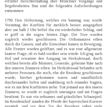
erfüllter Berichterstattung über Münchner Vorgänge und
Begebenheiten. Ihm sind die folgenden Aufschreibungen
entnommen:
1799. Den 16.Hornung, welches ein Samstag war, wurde
Vormittag der Kurfürst für merklich besser ausgegeben
aber um halb 2 Uhr befiel ihn ein wiederholter Schlag, und
er griff in die sogen. letzten Züge. Die Tore wurden
sogleich wieder geschlossen. Die Ordonnanzen eilten
durch die Gassen, und alle Einwohner kamen in Bewegung.
Alle Fenster wurden geöffnet, und es war eine allgemeine
lautere Frage, ob es bald vorüber sein würde. Ich ging nach
Hof und erwartete den Ausgang im Herkulessaal, durch
welchen bereits alle Minister, Generale, geheime Räte nach
den inneren Zimmern eilten. Im Herkulessaal befanden sich
mehrere Personen, die noch, ehe die Residenz geschlossen
wurde, hierher gekommen waren und unaufhörlich
durcheinander liefen und unablässig sich einander fragten,
wie es mit dem Kurfürsten stehe. Trat jemand aus den innern
Zimmern, so wurde er sogleich umrungen und mit Fragen
bestürmt. Es war ein seltsames und grässliches Schauspiel.
Im Residenzhof standen die Pferde der bayerischen Kuriere
gesattelt, und vor dem Tor der Residenz saßen viele