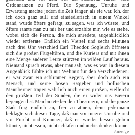
Ordonnanzen zu Pferd. Die Spannung, Unruhe und
Erwartung machte jedem die Zeit länger, als sie war. Ich, der
ich doch ganz still und einsiedlerisch in einem Winkel
stand, wurde öfters gefragt, zu sagen, was ich wüsste, und
öfters rannte man zu mir her und erzählte mir, wie es stehe,
wobei sich die Person, die mich anredete, augenblicklich
wieder entfernte. Endlich ein Viertel und sechs Minuten
nach drei Uhr verschied Earl Theodor. Sogleich öffneten
sich die großen Flügeltüren, und die Kuriers und mit ihnen
eine Menge anderer Leute stürzten im wilden Lauf heraus.
Niemand sprach etwas, aber man sah, was es war. In diesem
Augenblick fühlte ich mit Wehmut für den Verschiedenen;
er war zwar ein schlimmer Regent, aber doch auch ein
Mensch, und seine bösen Ratgeber und höllischen
Mannheimer tragen wahrlich auch einen großen, vielleicht
den größten Teil der Sünden, die er wider uns Bayern
begangen hat. Man läutete bei den Theatinern, und die ganze
Stadt fing endlich an, frei zu atmen; denn jedermann
beklagte sich dieser Tage, daß man vor innerer Unruhe und
vor Furcht und Kummer, daß es wieder besser gehen
könnte, nicht essen, nicht schlafen und nichts denken könne.