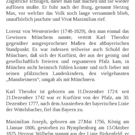
Zugstricke schlugen, daher man halt machen und sie wieder
auflösen mußte. Er fuhr nach der Burg, genannt Herzog
Max, vor welcher das Volk noch lange versammelt blieb,
unaufhörlich jauchzte und Vivat Maximilian rief.
Lorenz von Westenrieder (1748-1829), den man einmal das
Gewissen Münchens nannte, vertritt Karl Theodor
gegenüber ausgesprochener Maßen den altbayerischen
Standpunkt. Es war indessen teilweise auch Schuld der
Münchner, daß sich der Kurfürst, der aus der geistig und
gesellschaftlich freieren und regsameren Pfalz kam, in
München nicht heimisch fühlen konnte und sich lieber mit
seinen pfälzischen Landeskindern, den vielgehassten
,,Mannheimern“, umgab als mit Münchnern.
Karl Theodor ist geboren am 11.Dezember 1724; seit
21.Dezember 1742 war er Kurfürst von der Pfalz, am 30.
Dezember 1777, nach dem Aussterben der bayerischen Linie
der Wittelsbacher, fiel ihm Bayern zu.
Maximilian Joseph, geboren am 27.Mai 1756, König am
1.Januar 1806, gestorben zu Nymphenburg am 13.Oktober
1825. Herzog Wilhelm stammt aus der Linie Birkenfeld; er