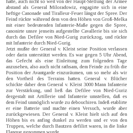
hatte, auch nicht so weit von der Haupt-Stellung der Armee
abstand als General Miloradowiz, engagirte sich in eine
heftige Canonade und Tiralleur-Feuer längst der Spree. Der
Feind rückte während dem von den Höhen von Groß-Melka
mit einer bedeutenden Infanterie-Maße gegen die Spree,
canonirte unsre jenseits aufgestellte Cavallerie bis sie sich
durch das Defilee von Nied-Gurig zurückzog, und rückte
mit Infanterie durch Nied-Gurig.
Jetzt mußte der General v. Kleist seine Position verlassen
oder darin unterstützt werden. Es war gegen 5 Uhr Abend,
das Gefecht als eine Einleitung zum folgenden Tage
anzusehen, also auch nicht rathsam, dem Feinde zu früh die
Position der Avantgarde einzuräumen, um so mehr als wir
den Vortheil des Terrains hatten. General v. Blücher
schickte daher dem General v. Kleist 3000 Mann Infanterie
zur Verstärkung, und ließ das Defilee von Nied-Guriz
dergestalt mit Artillerie und Infanterie umstellen, daß es
dem Feind unmöglich wurde zu debouchiren. Indeß etablirte
er eine Batterie und machte einen Versuch, wurde aber
zurückgewiesen. Der General v. Kleist hielt sich auf den
Höhen bis es anfing dunkel zu werden und er von den
Truppen, welche durch Bautzen defilirt waren, in die linke
Flanque genommen wurde.