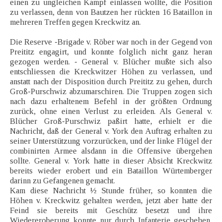
einen zu ungleichen Kampf einlassen wollte, die Position
zu verlassen, denn von Bautzen her rückten 16 Bataillon in
mehreren Treffen gegen Kreckwitz an.
Die Reserve -Brigade v. Röber war noch in der Gegend von
Preititz engagirt, und konnte folglich nicht ganz heran
gezogen werden. - General v. Blücher mußte sich also
entschliessen die Kreckwitzer Höhen zu verlassen, und
anstatt nach der Disposition durch Preititz zu gehen, durch
Groß-Purschwiz abzumarschiren. Die Truppen zogen sich
nach dazu erhaltenem Befehl in der größten Ordnung
zurück, ohne einen Verlust zu erleiden. Als General v.
Blücher Groß-Purschwiz paßirt hatte, erhielt er die
Nachricht, daß der General v. York den Auftrag erhalten zu
seiner Unterstützung vorzurücken, und der linke Flügel der
combinirten Armee alsdann in die Offensive übergehen
sollte. General v. York hatte in dieser Absicht Kreckwitz
bereits wieder erobert und ein Bataillon Würtemberger
darinn zu Gefangenen gemacht.
Kam diese Nachricht ½ Stunde früher, so konnten die
Höhen v. Kreckwitz gehalten werden, jetzt aber hatte der
Feind sie bereits mit Geschütz besetzt und ihre
Wiedereroberung konnte nur durch Infanterie geschehen,