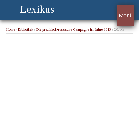
Lexikus
Menü
Home
›
Bibliothek
›
Die preußisch-russische Campagne im Jahre 1813
› 20. bis
23sten May 1813.