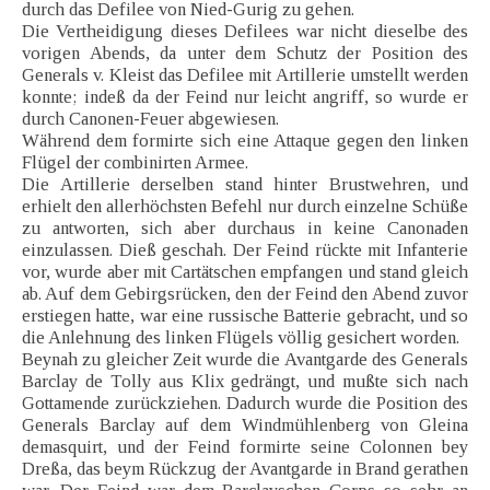
durch das Defilee von Nied-Gurig zu gehen.
Die Vertheidigung dieses Defilees war nicht dieselbe des
vorigen Abends, da unter dem Schutz der Position des
Generals v. Kleist das Defilee mit Artillerie umstellt werden
konnte; indeß da der Feind nur leicht angriff, so wurde er
durch Canonen-Feuer abgewiesen.
Während dem formirte sich eine Attaque gegen den linken
Flügel der combinirten Armee.
Die Artillerie derselben stand hinter Brustwehren, und
erhielt den allerhöchsten Befehl nur durch einzelne Schüße
zu antworten, sich aber durchaus in keine Canonaden
einzulassen. Dieß geschah. Der Feind rückte mit Infanterie
vor, wurde aber mit Cartätschen empfangen und stand gleich
ab. Auf dem Gebirgsrücken, den der Feind den Abend zuvor
erstiegen hatte, war eine russische Batterie gebracht, und so
die Anlehnung des linken Flügels völlig gesichert worden.
Beynah zu gleicher Zeit wurde die Avantgarde des Generals
Barclay de Tolly aus Klix gedrängt, und mußte sich nach
Gottamende zurückziehen. Dadurch wurde die Position des
Generals Barclay auf dem Windmühlenberg von Gleina
demasquirt, und der Feind formirte seine Colonnen bey
Dreßa, das beym Rückzug der Avantgarde in Brand gerathen