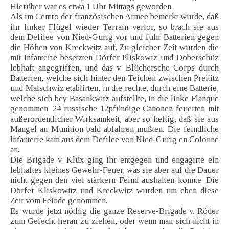
Hierüber war es etwa 1 Uhr Mittags geworden.
Als im Centro der französischen Armee bemerkt wurde, daß
ihr linker Flügel wieder Terrain verlor, so brach sie aus
dem Defilee von Nied-Gurig vor und fuhr Batterien gegen
die Höhen von Kreckwitz auf. Zu gleicher Zeit wurden die
mit Infanterie besetzten Dörfer Pliskowiz und Doberschüz
lebhaft angegriffen, und das v. Blüchersche Corps durch
Batterien, welche sich hinter den Teichen zwischen Preititz
und Malschwiz etablirten, in die rechte, durch eine Batterie,
welche sich bey Basankwitz aufstellte, in die linke Flanque
genommen. 24 russische 12pfündige Canonen feuerten mit
außerordentlicher Wirksamkeit, aber so heftig, daß sie aus
Mangel an Munition bald abfahren mußten. Die feindliche
Infanterie kam aus dem Defilee von Nied-Gurig en Colonne
an.
Die Brigade v. Klüx ging ihr entgegen und engagirte ein
lebhaftes kleines Gewehr-Feuer, was sie aber auf die Dauer
nicht gegen den viel stärkern Feind aushalten konnte. Die
Dörfer Kliskowitz und Kreckwitz wurden um eben diese
Zeit vom Feinde genommen.
Es wurde jetzt nöthig die ganze Reserve-Brigade v. Röder
zum Gefecht heran zu ziehen, oder wenn man sich nicht in