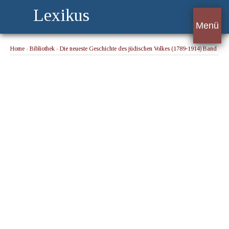
Lexikus
Menü
Home
›
Bibliothek
›
Die neueste Geschichte des jüdischen Volkes (1789-1914) Band
1
› § 20. Die ersten Früchte der Emanzipation (1796 — 1806)