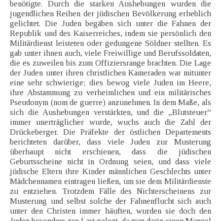
benötigte. Durch die starken Aushebungen wurden die
jugendlichen Reihen der jüdischen Bevölkerung erheblich
gelichtet. Die Juden begäben sich unter die Fahnen der
Republik und des Kaiserreiches, indem sie persönlich den
Militärdienst leisteten oder gedungene Söldner stellten. Es
gab unter ihnen auch, viele Freiwillige und Berufssoldaten,
die es zuweilen bis zum Offiziersrange brachten. Die Lage
der Juden unter ihren christlichen Kameraden war mitunter
eine sehr schwierige; dies bewog viele Juden im Heere,
ihre Abstammung zu verheimlichen und ein militärisches
Pseudonym (nom de guerre) anzunehmen. In dem Maße, als
sich die Aushebungen verstärkten, und die „Blutsteuer“
immer unerträglicher wurde, wuchs auch die Zahl der
Drückeberger. Die Präfekte der östlichen Departements
berichteten darüber, dass viele Juden zur Musterung
überhaupt nicht erschienen, dass die jüdischen
Geburtsscheine nicht in Ordnung seien, und dass viele
jüdische Eltern ihre Kinder männlichen Geschlechts unter
Mädchennamen eintragen ließen, um sie dem Militärdienste
zu entziehen. Trotzdem Fälle des Nichterscheinens zur
Musterung und selbst solche der Fahnenflucht sich auch
unter den Christen immer häuften, wurden sie doch den
Juden besonders zur Last gelegt, da man darin einen Mangel