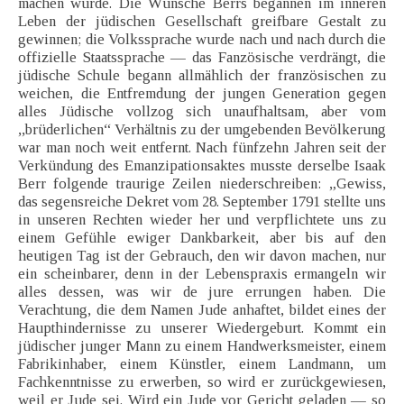
machen würde. Die Wünsche Berrs begannen im inneren
Leben der jüdischen Gesellschaft greifbare Gestalt zu
gewinnen; die Volkssprache wurde nach und nach durch die
offizielle Staatssprache — das Fanzösische verdrängt, die
jüdische Schule begann allmählich der französischen zu
weichen, die Entfremdung der jungen Generation gegen
alles Jüdische vollzog sich unaufhaltsam, aber vom
,,brüderlichen“ Verhältnis zu der umgebenden Bevölkerung
war man noch weit entfernt. Nach fünfzehn Jahren seit der
Verkündung des Emanzipationsaktes musste derselbe Isaak
Berr folgende traurige Zeilen niederschreiben: „Gewiss,
das segensreiche Dekret vom 28. September 1791 stellte uns
in unseren Rechten wieder her und verpflichtete uns zu
einem Gefühle ewiger Dankbarkeit, aber bis auf den
heutigen Tag ist der Gebrauch, den wir davon machen, nur
ein scheinbarer, denn in der Lebenspraxis ermangeln wir
alles dessen, was wir de jure errungen haben. Die
Verachtung, die dem Namen Jude anhaftet, bildet eines der
Haupthindernisse zu unserer Wiedergeburt. Kommt ein
jüdischer junger Mann zu einem Handwerksmeister, einem
Fabrikinhaber, einem Künstler, einem Landmann, um
Fachkenntnisse zu erwerben, so wird er zurückgewiesen,
weil er Jude sei. Wird ein Jude vor Gericht geladen — so