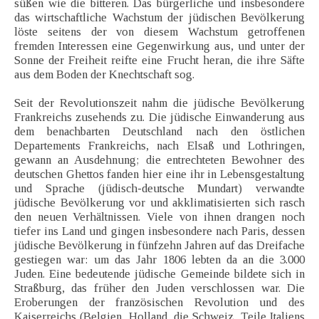
süßen wie die bitteren. Das bürgerliche und insbesondere
das wirtschaftliche Wachstum der jüdischen Bevölkerung
löste seitens der von diesem Wachstum getroffenen
fremden Interessen eine Gegenwirkung aus, und unter der
Sonne der Freiheit reifte eine Frucht heran, die ihre Säfte
aus dem Boden der Knechtschaft sog.
Seit der Revolutionszeit nahm die jüdische Bevölkerung
Frankreichs zusehends zu. Die jüdische Einwanderung aus
dem benachbarten Deutschland nach den östlichen
Departements Frankreichs, nach Elsaß und Lothringen,
gewann an Ausdehnung; die entrechteten Bewohner des
deutschen Ghettos fanden hier eine ihr in Lebensgestaltung
und Sprache (jüdisch-deutsche Mundart) verwandte
jüdische Bevölkerung vor und akklimatisierten sich rasch
den neuen Verhältnissen. Viele von ihnen drangen noch
tiefer ins Land und gingen insbesondere nach Paris, dessen
jüdische Bevölkerung in fünfzehn Jahren auf das Dreifache
gestiegen war: um das Jahr 1806 lebten da an die 3.000
Juden. Eine bedeutende jüdische Gemeinde bildete sich in
Straßburg, das früher den Juden verschlossen war. Die
Eroberungen der französischen Revolution und des
Kaiserreichs (Belgien, Holland, die Schweiz, Teile Italiens