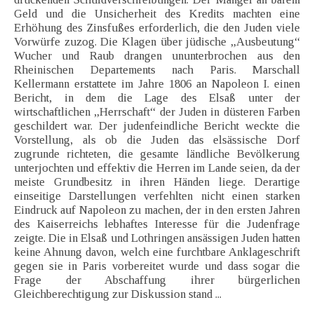
Geld und die Unsicherheit des Kredits machten eine
Erhöhung des Zinsfußes erforderlich, die den Juden viele
Vorwürfe zuzog. Die Klagen über jüdische „Ausbeutung“
Wucher und Raub drangen ununterbrochen aus den
Rheinischen Departements nach Paris. Marschall
Kellermann erstattete im Jahre 1806 an Napoleon I. einen
Bericht, in dem die Lage des Elsaß unter der
wirtschaftlichen „Herrschaft“ der Juden in düsteren Farben
geschildert war. Der judenfeindliche Bericht weckte die
Vorstellung, als ob die Juden das elsässische Dorf
zugrunde richteten, die gesamte ländliche Bevölkerung
unterjochten und effektiv die Herren im Lande seien, da der
meiste Grundbesitz in ihren Händen liege. Derartige
einseitige Darstellungen verfehlten nicht einen starken
Eindruck auf Napoleon zu machen, der in den ersten Jahren
des Kaiserreichs lebhaftes Interesse für die Judenfrage
zeigte. Die in Elsaß und Lothringen ansässigen Juden hatten
keine Ahnung davon, welch eine furchtbare Anklageschrift
gegen sie in Paris vorbereitet wurde und dass sogar die
Frage der Abschaffung ihrer bürgerlichen
Gleichberechtigung zur Diskussion stand ...