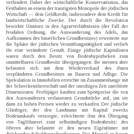
verhindert. Daher der wirtschaftliche Konservatismus, das
Festhalten an einem der traurigsten Monopole der jüdischen
Wirtschaft — dem Geldkredit, insbesondere dem Kredit für
landwirtschaftliche Zwecke. Der durch die Revolution
bewirkte Umsturz in den Agrarverhältnissen (der Fall der
feudalen Ordnung, die Auswanderung des Adels, das
Aufkommen des bäuerlichen Grundbesitzes) erweiterte nur
die Sphäre der jüdischen Vermittlungstätigkeit und verlieh
ihr eine veränderte Gestalt. Einige jüdische Kapitalisten
waren durch den Besitz von Bodenhypotheken zum
unmittelbaren Grundbesitz übergegangen; die meisten aber
befassten sich mit dem Wiederverkauf des ihnen
verpfändeten Grundbesitzes an Bauern und Adlige. Die
Spekulation in Immobilien erreichte im Zusammenhange mit
der Schreckensherrschaft und der unruhigen Zeit unerhörte
Dimensionen; Profitjäger kauften zum Spottpreise die von
den Auswanderern verlassenen Grundstücke auf, um sie
dann zu hohen Preisen wieder zu verkaufen. Der jüdische
Gläubiger, der den Landmann mit Kapital zwecks
Bodenankaufs versorgte, erleichterte ihm den Übergang
von Taglöhnerei zum selbständigen Bodenbesitz; des
öfteren aber belastete er den neuen Eigentümer mit
drückenden Schuldverschreibungen. Der Mangel an barem