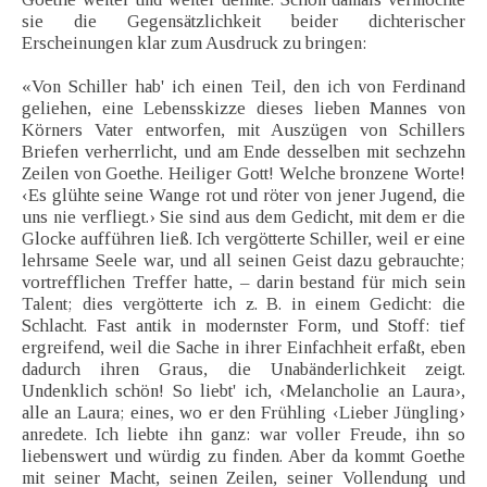
sie die Gegensätzlichkeit beider dichterischer
Erscheinungen klar zum Ausdruck zu bringen:
«Von Schiller hab' ich einen Teil, den ich von Ferdinand
geliehen, eine Lebensskizze dieses lieben Mannes von
Körners Vater entworfen, mit Auszügen von Schillers
Briefen verherrlicht, und am Ende desselben mit sechzehn
Zeilen von Goethe. Heiliger Gott! Welche bronzene Worte!
‹Es glühte seine Wange rot und röter von jener Jugend, die
uns nie verfliegt.› Sie sind aus dem Gedicht, mit dem er die
Glocke aufführen ließ. Ich vergötterte Schiller, weil er eine
lehrsame Seele war, und all seinen Geist dazu gebrauchte;
vortrefflichen Treffer hatte, – darin bestand für mich sein
Talent; dies vergötterte ich z. B. in einem Gedicht: die
Schlacht. Fast antik in modernster Form, und Stoff: tief
ergreifend, weil die Sache in ihrer Einfachheit erfaßt, eben
dadurch ihren Graus, die Unabänderlichkeit zeigt.
Undenklich schön! So liebt' ich, ‹Melancholie an Laura›,
alle an Laura; eines, wo er den Frühling ‹Lieber Jüngling›
anredete. Ich liebte ihn ganz: war voller Freude, ihn so
liebenswert und würdig zu finden. Aber da kommt Goethe
mit seiner Macht, seinen Zeilen, seiner Vollendung und