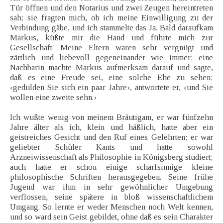
Tür öffnen und den Notarius und zwei Zeugen hereintreten
sah; sie fragten mich, ob ich meine Einwilligung zu der
Verbindung gäbe, und ich stammelte das Ja. Bald daraufkam
Markus, küßte mir die Hand und führte mich zur
Gesellschaft. Meine Eltern waren sehr vergnügt und
zärtlich und liebevoll gegeneinander wie immer; eine
Nachbarin machte Markus aufmerksam darauf und sagte,
daß es eine Freude sei, eine solche Ehe zu sehen;
‹gedulden Sie sich ein paar Jahre›, antwortete er, ‹und Sie
wollen eine zweite sehn.›
Ich wußte wenig von meinem Bräutigam, er war fünfzehn
Jahre älter als ich, klein und häßlich, hatte aber ein
geistreiches Gesicht und den Ruf eines Gelehrten; er war
geliebter Schüler Kants und hatte sowohl
Arzneiwissenschaft als Philosophie in Königsberg studiert;
auch hatte er schon einige scharfsinnige kleine
philosophische Schriften herausgegeben. Seine frühe
Jugend war ihm in sehr gewöhnlicher Umgebung
verflossen, seine spätere in bloß wissenschaftlichem
Umgang. So lernte er weder Menschen noch Welt kennen,
und so ward sein Geist gebildet, ohne daß es sein Charakter