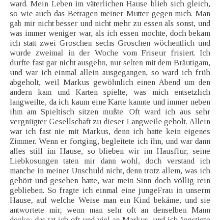
ward. Mein Leben im väterlichen Hause blieb sich gleich,
so wie auch das Betragen meiner Mutter gegen mich. Man
gab mir nicht besser und nicht mehr zu essen als sonst, und
was immer weniger war, als ich essen mochte, doch bekam
ich statt zwei Groschen sechs Groschen wöchentlich und
wurde zweimal in der Woche vom Friseur frisiert. Ich
durfte fast gar nicht ausgehn, nur selten mit dem Bräutigam,
und war ich einmal allein ausgegangen, so ward ich früh
abgeholt, weil Markus gewöhnlich einen Abend um den
andern kam und Karten spielte, was mich entsetzlich
langweilte, da ich kaum eine Karte kannte und immer neben
ihm am Spieltisch sitzen mußte. Oft ward ich aus sehr
vergnügter Gesellschaft zu dieser Langweile geholt. Allein
war ich fast nie mit Markus, denn ich hatte kein eigenes
Zimmer. Wenn er fortging, begleitete ich ihn, und war dann
alles still im Hause, so blieben wir im Hausflur, seine
Liebkosungen taten mir dann wohl, doch verstand ich
manche in meiner Unschuld nicht, denn trotz allem, was ich
gehört und gesehen hatte, war mein Sinn doch völlig rein
geblieben. So fragte ich einmal eine jungeFrau in unserm
Hause, auf welche Weise man ein Kind bekäme, und sie
antwortete mir, wenn man sehr oft an denselben Mann
denke; das tat ich oft und viel an Markus, und ich ängstigte