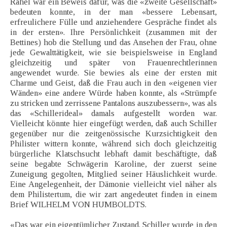
Rahel war ein Beweis dafür, was die «zweite Gesellschaft»
bedeuten konnte, in der man «bessere Lebensart,
erfreulichere Fülle und anziehendere Gespräche findet als
in der ersten». Ihre Persönlichkeit (zusammen mit der
Bettines) hob die Stellung und das Ansehen der Frau, ohne
jede Gewalttätigkeit, wie sie beispielsweise in England
gleichzeitig und später von Frauenrechtlerinnen
angewendet wurde. Sie bewies als eine der ersten mit
Charme und Geist, daß die Frau auch in den «eigenen vier
Wänden» eine andere Würde haben konnte, als «Strümpfe
zu stricken und zerrissene Pantalons auszubessern», was als
das «Schillerideal» damals aufgestellt worden war.
Vielleicht könnte hier eingefügt werden, daß auch Schiller
gegenüber nur die zeitgenössische Kurzsichtigkeit den
Philister wittern konnte, während sich doch gleichzeitig
bürgerliche Klatschsucht lebhaft damit beschäftigte, daß
seine begabte Schwägerin Karoline, der zuerst seine
Zuneigung gegolten, Mitglied seiner Häuslichkeit wurde.
Eine Angelegenheit, der Dämonie vielleicht viel näher als
dem Philistertum, die wir zart angedeutet finden in einem
Brief WILHELM VON HUMBOLDTS.
«Das war ein eigentümlicher Zustand. Schiller wurde in den