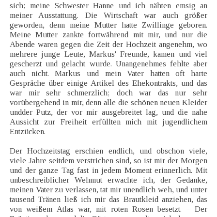
sich; meine Schwester Hanne und ich nähten emsig an
meiner Ausstattung. Die Wirtschaft war auch größer
geworden, denn meine Mutter hatte Zwillinge geboren.
Meine Mutter zankte fortwährend mit mir, und nur die
Abende waren gegen die Zeit der Hochzeit angenehm, wo
mehrere junge Leute, Markus' Freunde, kamen und viel
gescherzt und gelacht wurde. Unangenehmes fehlte aber
auch nicht. Markus und mein Vater hatten oft harte
Gespräche über einige Artikel des Ehekontrakts, und das
war mir sehr schmerzlich; doch war das nur sehr
vorübergehend in mir, denn alle die schönen neuen Kleider
undder Putz, der vor mir ausgebreitet lag, und die nahe
Aussicht zur Freiheit erfüllten mich mit jugendlichem
Entzücken.
Der Hochzeitstag erschien endlich, und obschon viele,
viele Jahre seitdem verstrichen sind, so ist mir der Morgen
und der ganze Tag fast in jedem Moment erinnerlich. Mit
unbeschreiblicher Wehmut erwachte ich, der Gedanke,
meinen Vater zu verlassen, tat mir unendlich weh, und unter
tausend Tränen ließ ich mir das Brautkleid anziehen, das
von weißem Atlas war, mit roten Rosen besetzt. – Der