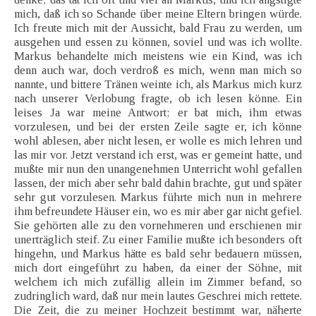
mich, daß ich so Schande über meine Eltern bringen würde.
Ich freute mich mit der Aussicht, bald Frau zu werden, um
ausgehen und essen zu können, soviel und was ich wollte.
Markus behandelte mich meistens wie ein Kind, was ich
denn auch war, doch verdroß es mich, wenn man mich so
nannte, und bittere Tränen weinte ich, als Markus mich kurz
nach unserer Verlobung fragte, ob ich lesen könne. Ein
leises Ja war meine Antwort; er bat mich, ihm etwas
vorzulesen, und bei der ersten Zeile sagte er, ich könne
wohl ablesen, aber nicht lesen, er wolle es mich lehren und
las mir vor. Jetzt verstand ich erst, was er gemeint hatte, und
mußte mir nun den unangenehmen Unterricht wohl gefallen
lassen, der mich aber sehr bald dahin brachte, gut und später
sehr gut vorzulesen. Markus führte mich nun in mehrere
ihm befreundete Häuser ein, wo es mir aber gar nicht gefiel.
Sie gehörten alle zu den vornehmeren und erschienen mir
unerträglich steif. Zu einer Familie mußte ich besonders oft
hingehn, und Markus hätte es bald sehr bedauern müssen,
mich dort eingeführt zu haben, da einer der Söhne, mit
welchem ich mich zufällig allein im Zimmer befand, so
zudringlich ward, daß nur mein lautes Geschrei mich rettete.
Die Zeit, die zu meiner Hochzeit bestimmt war, näherte