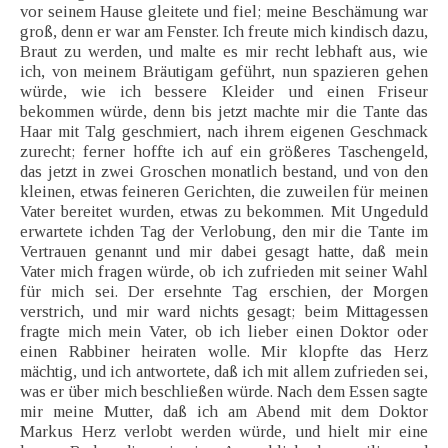
vor seinem Hause gleitete und fiel; meine Beschämung war
groß, denn er war am Fenster. Ich freute mich kindisch dazu,
Braut zu werden, und malte es mir recht lebhaft aus, wie
ich, von meinem Bräutigam geführt, nun spazieren gehen
würde, wie ich bessere Kleider und einen Friseur
bekommen würde, denn bis jetzt machte mir die Tante das
Haar mit Talg geschmiert, nach ihrem eigenen Geschmack
zurecht; ferner hoffte ich auf ein größeres Taschengeld,
das jetzt in zwei Groschen monatlich bestand, und von den
kleinen, etwas feineren Gerichten, die zuweilen für meinen
Vater bereitet wurden, etwas zu bekommen. Mit Ungeduld
erwartete ichden Tag der Verlobung, den mir die Tante im
Vertrauen genannt und mir dabei gesagt hatte, daß mein
Vater mich fragen würde, ob ich zufrieden mit seiner Wahl
für mich sei. Der ersehnte Tag erschien, der Morgen
verstrich, und mir ward nichts gesagt; beim Mittagessen
fragte mich mein Vater, ob ich lieber einen Doktor oder
einen Rabbiner heiraten wolle. Mir klopfte das Herz
mächtig, und ich antwortete, daß ich mit allem zufrieden sei,
was er über mich beschließen würde. Nach dem Essen sagte
mir meine Mutter, daß ich am Abend mit dem Doktor
Markus Herz verlobt werden würde, und hielt mir eine