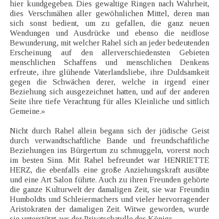
hier kundgegeben. Dies gewaltige Ringen nach Wahrheit,
dies Verschmähen aller gewöhnlichen Mittel, deren man
sich sonst bedient, um zu gefallen, die ganz neuen
Wendungen und Ausdrücke und ebenso die neidlose
Bewunderung, mit welcher Rahel sich an jeder bedeutenden
Erscheinung auf den allerverschiedensten Gebieten
menschlichen Schaffens und menschlichen Denkens
erfreute, ihre glühende Vaterlandsliebe, ihre Duldsamkeit
gegen die Schwächen derer, welche in irgend einer
Beziehung sich ausgezeichnet hatten, und auf der anderen
Seite ihre tiefe Verachtung für alles Kleinliche und sittlich
Gemeine.»
Nicht durch Rahel allein begann sich der jüdische Geist
durch verwandtschaftliche Bande und freundschaftliche
Beziehungen ins Bürgertum zu schmuggeln, vorerst noch
im besten Sinn. Mit Rahel befreundet war HENRIETTE
HERZ, die ebenfalls eine große Anziehungskraft ausübte
und eine Art Salon führte. Auch zu ihren Freunden gehörte
die ganze Kulturwelt der damaligen Zeit, sie war Freundin
Humboldts und Schleiermachers und vieler hervorragender
Aristokraten der damaligen Zeit. Witwe geworden, wurde
sie unterstützt aus der Privatschatulle des Königs.