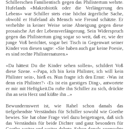
Schillerschen Familientisch gegen das Philistertum wehrte.
Hufelands «Makrobiotik oder die Verlängerung des
Lebens» war Schiller stets eine höchst ärgerliche Sache,
obwohl er Hufeland als Mensch wie Freund schätzte. Er
verhehlte in keiner Weise seine Abneigung gegen diese
prosaische Art der Lebensverlängerung. Sein Widerspruch
gegen das Philistertum ging sogar so weit, daß er, wie der
junge Voß berichtet, sogar bei Tisch in Gegenwart seiner
Kinder von diesen sagte: «Sie haben auch gar keine Poesie,
es sind rechte Philisternaturen.»
«Da hättest Du die Kinder sehen sollen», schildert Voß
diese Szene. «‹Papa, ich bin kein Philister, ich will kein
Philister sein›, hieß es. Nun fragte ich den Ernst: ‹Was ist
denn ein Philister?› ‹Es ist ein garstiges Ding›, antwortete
er mir mit Heftigkeit.Da rufte ihn Schiller zu sich, drückte
ihn an sein Herz und küßte ihn ...»
Bewundernswert ist, wie Rahel schon damals das
tiefgehendste Verständnis für Schiller sowohl wie Goethe
bewies. Sie hat ohne Frage viel dazu beigetragen, daß sich
das Verständnis für beide Dichter und ganz besonders für
Goethe weiter und weiter dehnte. Schon damals vermochte