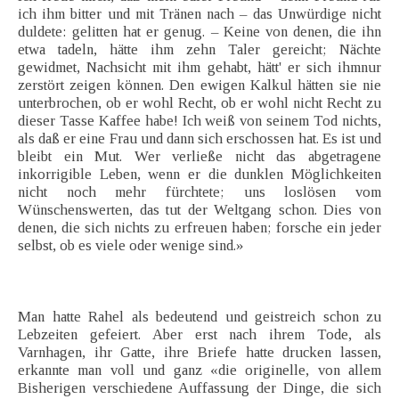
ich ihm bitter und mit Tränen nach – das Unwürdige nicht
duldete: gelitten hat er genug. – Keine von denen, die ihn
etwa tadeln, hätte ihm zehn Taler gereicht; Nächte
gewidmet, Nachsicht mit ihm gehabt, hätt' er sich ihmnur
zerstört zeigen können. Den ewigen Kalkul hätten sie nie
unterbrochen, ob er wohl Recht, ob er wohl nicht Recht zu
dieser Tasse Kaffee habe! Ich weiß von seinem Tod nichts,
als daß er eine Frau und dann sich erschossen hat. Es ist und
bleibt ein Mut. Wer verließe nicht das abgetragene
inkorrigible Leben, wenn er die dunklen Möglichkeiten
nicht noch mehr fürchtete; uns loslösen vom
Wünschenswerten, das tut der Weltgang schon. Dies von
denen, die sich nichts zu erfreuen haben; forsche ein jeder
selbst, ob es viele oder wenige sind.»
Man hatte Rahel als bedeutend und geistreich schon zu
Lebzeiten gefeiert. Aber erst nach ihrem Tode, als
Varnhagen, ihr Gatte, ihre Briefe hatte drucken lassen,
erkannte man voll und ganz «die originelle, von allem
Bisherigen verschiedene Auffassung der Dinge, die sich