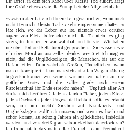
Ein Brief, in dem sich Rahel über Kleists Tod äußert, zeigt
ihre Größe ebenso wie die Stumpfheit der Allgemeinheit:
«Gestern aber hätte ich Ihnen doch geschrieben, wenn mich
nicht Heinrich Kleists Tod so sehr eingenommen hätte. Es
läßt sich, wo das Leben aus ist, niemals etwas darüber
sagen; von Kleist befremdete mich die Tat nicht; es ging
streng in ihm her, er war wahrhaft und litt viel. Wir haben
nie über Tod und Selbstmord gesprochen. – Sie wissen, wie
ich über Mord an uns selbst denke: wie Sie! Ich mag es
nicht, daß die Unglückseligen, die Menschen, bis auf die
Hefen leiden. Dem wahrhaft Großen, Unendlichen, wenn
man es konzipiert – kann man sich auf allen Wegen nähern;
begreifen können wir keinen; wir müssen hoffen auf die
göttliche Güte; und die sollte grade nach einem
Pistolenschuß ihr Ende erreicht haben? – Unglück aller Art
dürfte mich berühren? Jedem elenden Fieber, jedem Klotz,
jedem Dachstein, jeder Ungeschicklichkeit sollte es erlaubt
sein, nur mir nicht? Siechen auf Krankheits- und
Unglückslagern sollt' ich müssen, und wenn es hoch und
schön kommt, zu achtzig Jahren ein glücklicher, imbécille
werden, und von dreißig an schon ekelhaft deteriorieren?
Ich freue mich, daß mein edler Freund – denn Freund ruf