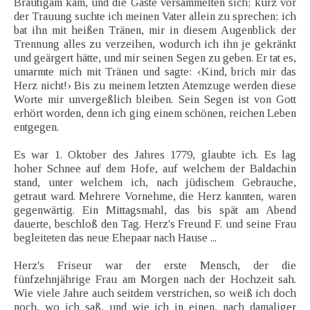
Bräutigam kam, und die Gäste versammelten sich; kurz vor
der Trauung suchte ich meinen Vater allein zu sprechen; ich
bat ihn mit heißen Tränen, mir in diesem Augenblick der
Trennung alles zu verzeihen, wodurch ich ihn je gekränkt
und geärgert hätte, und mir seinen Segen zu geben. Er tat es,
umarmte mich mit Tränen und sagte: ‹Kind, brich mir das
Herz nicht!› Bis zu meinem letzten Atemzuge werden diese
Worte mir unvergeßlich bleiben. Sein Segen ist von Gott
erhört worden, denn ich ging einem schönen, reichen Leben
entgegen.
Es war 1. Oktober des Jahres 1779, glaubte ich. Es lag
hoher Schnee auf dem Hofe, auf welchem der Baldachin
stand, unter welchem ich, nach jüdischem Gebrauche,
getraut ward. Mehrere Vornehme, die Herz kannten, waren
gegenwärtig. Ein Mittagsmahl, das bis spät am Abend
dauerte, beschloß den Tag. Herz's Freund F. und seine Frau
begleiteten das neue Ehepaar nach Hause ...
Herz's Friseur war der erste Mensch, der die
fünfzehnjährige Frau am Morgen nach der Hochzeit sah.
Wie viele Jahre auch seitdem verstrichen, so weiß ich doch
noch, wo ich saß, und wie ich in einen, nach damaliger