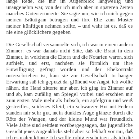
lange Rede, die mir im Augenblick langweilig und
unangenehm war, von der ich mich aber in späteren Zeiten
manches Guten erinnerte. Sie sagte mir, wie ich mich gegen
meinen Bräutigam betragen und ihre Ehe zum Muster
meiner künftigen nehmen sollte, – und wahr ist es, daß es
nie eine glücklichere gegeben.
Die Gesellschaft versammelte sich, ich war in einem andern
Zimmer; es war damals nicht Sitte, daß die Braut in dem
Zimmer, in welchem die Eltern und die Notarien waren, sich
aufhielt, und erst, nachdem sie förmlich um ihre
Einwilligung gefragt worden und der Ehekontrakt
unterschrieben ist, kam sie zur Gesellschaft. In banger
Erwartung saß ich geputzt da, glühend vor Angst, ich wollte
nähen, die Hand zitterte mir aber, ich ging im Zimmer auf
und ab, kam zufällig am Spiegel vorbei und erschien mir
zum ersten Male mehr als hübsch; ein apfelgrün und weiß
gestreiftes, seidenes Kleid, ein schwarzer Hut mit Federn
standen mir sehr gut, mein dunkles Auge glänzte durch die
Röte der Wangen, und der kleine Mund war freundlich.
Viele Jahre sind seitdem vorübergegangen, das jugendliche
Gesicht jenes Augenblicks steht aber so lebhaft vor mir, daß
ich es malen könnte. Ich wollte ruhig erscheinen, als ich die