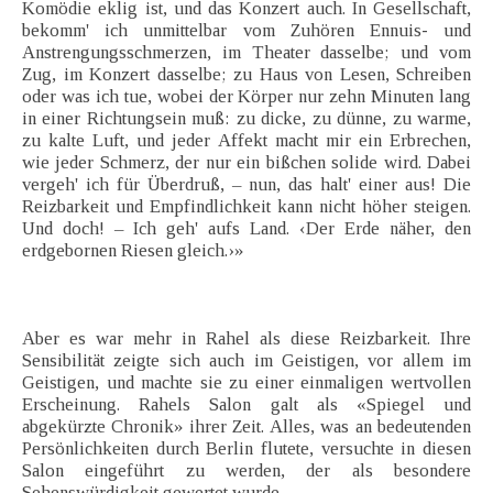
Komödie eklig ist, und das Konzert auch. In Gesellschaft,
bekomm' ich unmittelbar vom Zuhören Ennuis- und
Anstrengungsschmerzen, im Theater dasselbe; und vom
Zug, im Konzert dasselbe; zu Haus von Lesen, Schreiben
oder was ich tue, wobei der Körper nur zehn Minuten lang
in einer Richtungsein muß: zu dicke, zu dünne, zu warme,
zu kalte Luft, und jeder Affekt macht mir ein Erbrechen,
wie jeder Schmerz, der nur ein bißchen solide wird. Dabei
vergeh' ich für Überdruß, – nun, das halt' einer aus! Die
Reizbarkeit und Empfindlichkeit kann nicht höher steigen.
Und doch! – Ich geh' aufs Land. ‹Der Erde näher, den
erdgebornen Riesen gleich.›»
Aber es war mehr in Rahel als diese Reizbarkeit. Ihre
Sensibilität zeigte sich auch im Geistigen, vor allem im
Geistigen, und machte sie zu einer einmaligen wertvollen
Erscheinung. Rahels Salon galt als «Spiegel und
abgekürzte Chronik» ihrer Zeit. Alles, was an bedeutenden
Persönlichkeiten durch Berlin flutete, versuchte in diesen
Salon eingeführt zu werden, der als besondere
Sehenswürdigkeit gewertet wurde.