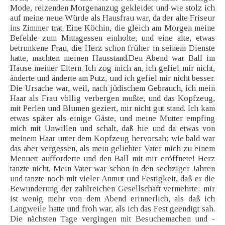
Mode, reizenden Morgenanzug gekleidet und wie stolz ich
auf meine neue Würde als Hausfrau war, da der alte Friseur
ins Zimmer trat. Eine Köchin, die gleich am Morgen meine
Befehle zum Mittagessen einholte, und eine alte, etwas
betrunkene Frau, die Herz schon früher in seinem Dienste
hatte, machten meinen Hausstand.Den Abend war Ball im
Hause meiner Eltern. Ich zog mich an, ich gefiel mir nicht,
änderte und änderte am Putz, und ich gefiel mir nicht besser.
Die Ursache war, weil, nach jüdischem Gebrauch, ich mein
Haar als Frau völlig verbergen mußte, und das Kopfzeug,
mit Perlen und Blumen geziert, mir nicht gut stand. Ich kam
etwas später als einige Gäste, und meine Mutter empfing
mich mit Unwillen und schalt, daß hie und da etwas von
meinem Haar unter dem Kopfzeug hervorsah; wie bald war
das aber vergessen, als mein geliebter Vater mich zu einem
Menuett aufforderte und den Ball mit mir eröffnete! Herz
tanzte nicht. Mein Vater war schon in den sechziger Jahren
und tanzte noch mit vieler Anmut und Festigkeit, daß er die
Bewunderung der zahlreichen Gesellschaft vermehrte; mir
ist wenig mehr von dem Abend erinnerlich, als daß ich
Langweile hatte und froh war, als ich das Fest geendigt sah.
Die nächsten Tage vergingen mit Besuchemachen und -