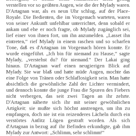
verstellen vor so geübten Augen, wie die der Mylady waren.
D'Artagnan war, als es neun Uhr schlug, auf der Place-
Royale. Die Bedienten, die im Vorgemach warteten, waren
von seiner Ankunft unfehlbar unterrichtet, denn sobald er
ankam und ehe er noch fragte, ob Mylady zugänglich sei,
lief einer von ihnen fort, um ihn anzumelden. „Lasset ihn
eintreten,“ rief Mylady in einem raschen und so scharfen
Tone, daß es d'Artagnan im Vorgemach hören konnte. Er
wurde eingeführt. „Ich bin für niemand zu Hause,“ sagte
Mylady, „verstehst du? für niemand.“ Der Lakai ging
hinaus. D'Artagnan warf einen neugierigen Blick auf
Mylady. Sie war blaß und hatte müde Augen, mochte das
eine Folge von Tränen oder Schlaflosigkeit sein. Man hatte
absichtlich die gewöhnliche Zahl der Lichter vermindert,
und dennoch konnte die junge Frau die Spuren des Fiebers
nicht verbergen, das seit zwei Tagen an ihr zehrte.
D'Artagnan näherte sich ihr mit seiner gewöhnlichen
Artigkeit; sie mußte sich höchst anstrengen, um ihn zu
empfangen, doch nie ist ein reizenderes Lächeln durch ein
verstörtes Antlitz Lügen gestraft worden. Als sich
d'Artagnan in bezug auf ihr Befinden erkundigte, gab ihm
Mylady zur Antwort: „Schlimm, sehr schlimm!“