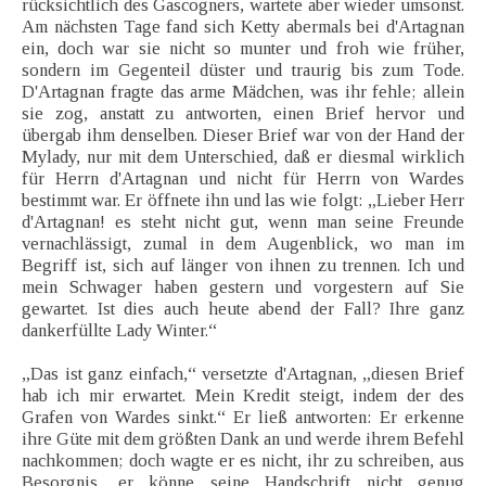
rücksichtlich des Gascogners, wartete aber wieder umsonst.
Am nächsten Tage fand sich Ketty abermals bei d'Artagnan
ein, doch war sie nicht so munter und froh wie früher,
sondern im Gegenteil düster und traurig bis zum Tode.
D'Artagnan fragte das arme Mädchen, was ihr fehle; allein
sie zog, anstatt zu antworten, einen Brief hervor und
übergab ihm denselben. Dieser Brief war von der Hand der
Mylady, nur mit dem Unterschied, daß er diesmal wirklich
für Herrn d'Artagnan und nicht für Herrn von Wardes
bestimmt war. Er öffnete ihn und las wie folgt: „Lieber Herr
d'Artagnan! es steht nicht gut, wenn man seine Freunde
vernachlässigt, zumal in dem Augenblick, wo man im
Begriff ist, sich auf länger von ihnen zu trennen. Ich und
mein Schwager haben gestern und vorgestern auf Sie
gewartet. Ist dies auch heute abend der Fall? Ihre ganz
dankerfüllte Lady Winter.“
„Das ist ganz einfach,“ versetzte d'Artagnan, „diesen Brief
hab ich mir erwartet. Mein Kredit steigt, indem der des
Grafen von Wardes sinkt.“ Er ließ antworten: Er erkenne
ihre Güte mit dem größten Dank an und werde ihrem Befehl
nachkommen; doch wagte er es nicht, ihr zu schreiben, aus
Besorgnis, er könne seine Handschrift nicht genug