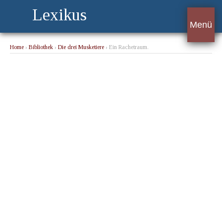
Lexikus
Menü
Home
›
Bibliothek
›
Die drei Musketiere
› Ein Rachetraum.