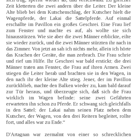
Zeit kletterten die zwei andern über die Leiter. Der kleine
Alte blieb bei dem Kutschenschlag, der Kutscher hielt die
Wagenpferde, der Lakai die Sattelpferde. Auf einmal
erschallte im Pavillon ein großes Geschrei. Eine Frau lief
zum Fenster und machte es auf, als wollte sie sich
hinausstürzen. Wie sie aber die zwei Männer erblickte, eilte
sie wieder zurück, und die zwei Männer stürzten ihr nach in
das Zimmer. Von jetzt an sah ich nichts mehr, allein ich hörte
das Krachen der Geräte, die man zerbrach. Die Frau schrie
und rief um Hilfe. Ihr Geschrei war bald erstickt; die drei
Männer traten ans Fenster, die Frau auf ihren Armen. Zwei
stiegen die Leiter herab und brachten sie in den Wagen, in
den nach ihr der kleine Alte stieg. Jener, der im Pavillon
zurückblieb, machte den Balken wieder zu, kam bald darauf
zur Tür heraus, und überzeugte sich, daß sich die Frau
wirklich im Wagen befinde; seine zwei Gefährten
erwarteten ihn schon zu Pferde. Er schwang sich gleichfalls
in den Sattel; der Lakai nahm seinen Platz neben dem
Kutscher, der Wagen, von den drei Reitern begleitet, rollte
fort, und alles war zu Ende.“
D'Artagnan war zermalmt von einer so schrecklichen