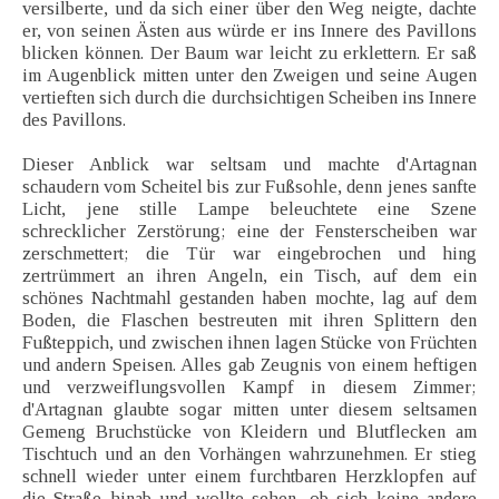
versilberte, und da sich einer über den Weg neigte, dachte
er, von seinen Ästen aus würde er ins Innere des Pavillons
blicken können. Der Baum war leicht zu erklettern. Er saß
im Augenblick mitten unter den Zweigen und seine Augen
vertieften sich durch die durchsichtigen Scheiben ins Innere
des Pavillons.
Dieser Anblick war seltsam und machte d'Artagnan
schaudern vom Scheitel bis zur Fußsohle, denn jenes sanfte
Licht, jene stille Lampe beleuchtete eine Szene
schrecklicher Zerstörung; eine der Fensterscheiben war
zerschmettert; die Tür war eingebrochen und hing
zertrümmert an ihren Angeln, ein Tisch, auf dem ein
schönes Nachtmahl gestanden haben mochte, lag auf dem
Boden, die Flaschen bestreuten mit ihren Splittern den
Fußteppich, und zwischen ihnen lagen Stücke von Früchten
und andern Speisen. Alles gab Zeugnis von einem heftigen
und verzweiflungsvollen Kampf in diesem Zimmer;
d'Artagnan glaubte sogar mitten unter diesem seltsamen
Gemeng Bruchstücke von Kleidern und Blutflecken am
Tischtuch und an den Vorhängen wahrzunehmen. Er stieg
schnell wieder unter einem furchtbaren Herzklopfen auf
die Straße hinab und wollte sehen, ob sich keine andere