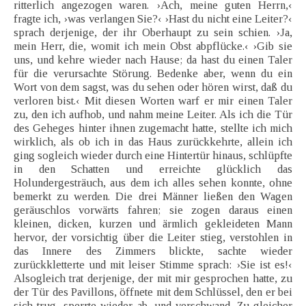
ritterlich angezogen waren. ›Ach, meine guten Herrn,‹
fragte ich, ›was verlangen Sie?‹ ›Hast du nicht eine Leiter?‹
sprach derjenige, der ihr Oberhaupt zu sein schien. ›Ja,
mein Herr, die, womit ich mein Obst abpflücke.‹ ›Gib sie
uns, und kehre wieder nach Hause; da hast du einen Taler
für die verursachte Störung. Bedenke aber, wenn du ein
Wort von dem sagst, was du sehen oder hören wirst, daß du
verloren bist.‹ Mit diesen Worten warf er mir einen Taler
zu, den ich aufhob, und nahm meine Leiter. Als ich die Tür
des Geheges hinter ihnen zugemacht hatte, stellte ich mich
wirklich, als ob ich in das Haus zurückkehrte, allein ich
ging sogleich wieder durch eine Hintertür hinaus, schlüpfte
in den Schatten und erreichte glücklich das
Holundergesträuch, aus dem ich alles sehen konnte, ohne
bemerkt zu werden. Die drei Männer ließen den Wagen
geräuschlos vorwärts fahren; sie zogen daraus einen
kleinen, dicken, kurzen und ärmlich gekleideten Mann
hervor, der vorsichtig über die Leiter stieg, verstohlen in
das Innere des Zimmers blickte, sachte wieder
zurückkletterte und mit leiser Stimme sprach: ›Sie ist es!‹
Alsogleich trat derjenige, der mit mir gesprochen hatte, zu
der Tür des Pavillons, öffnete mit dem Schlüssel, den er bei
sich trug, sperrte wieder ab, und verschwand. Zu gleicher