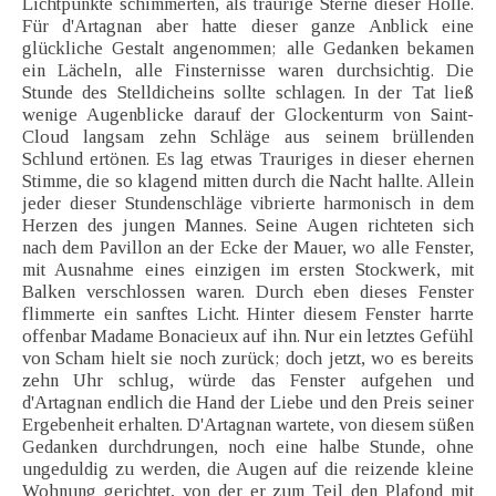
Lichtpunkte schimmerten, als traurige Sterne dieser Hölle.
Für d'Artagnan aber hatte dieser ganze Anblick eine
glückliche Gestalt angenommen; alle Gedanken bekamen
ein Lächeln, alle Finsternisse waren durchsichtig. Die
Stunde des Stelldicheins sollte schlagen. In der Tat ließ
wenige Augenblicke darauf der Glockenturm von Saint-
Cloud langsam zehn Schläge aus seinem brüllenden
Schlund ertönen. Es lag etwas Trauriges in dieser ehernen
Stimme, die so klagend mitten durch die Nacht hallte. Allein
jeder dieser Stundenschläge vibrierte harmonisch in dem
Herzen des jungen Mannes. Seine Augen richteten sich
nach dem Pavillon an der Ecke der Mauer, wo alle Fenster,
mit Ausnahme eines einzigen im ersten Stockwerk, mit
Balken verschlossen waren. Durch eben dieses Fenster
flimmerte ein sanftes Licht. Hinter diesem Fenster harrte
offenbar Madame Bonacieux auf ihn. Nur ein letztes Gefühl
von Scham hielt sie noch zurück; doch jetzt, wo es bereits
zehn Uhr schlug, würde das Fenster aufgehen und
d'Artagnan endlich die Hand der Liebe und den Preis seiner
Ergebenheit erhalten. D'Artagnan wartete, von diesem süßen
Gedanken durchdrungen, noch eine halbe Stunde, ohne
ungeduldig zu werden, die Augen auf die reizende kleine
Wohnung gerichtet, von der er zum Teil den Plafond mit