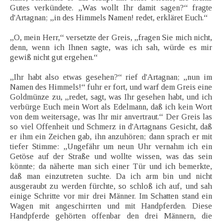
Gutes verkündete. „Was wollt Ihr damit sagen?“ fragte
d'Artagnan; „in des Himmels Namen! redet, erkläret Euch.“
„O, mein Herr,“ versetzte der Greis, „fragen Sie mich nicht,
denn, wenn ich Ihnen sagte, was ich sah, würde es mir
gewiß nicht gut ergehen.“
„Ihr habt also etwas gesehen?“ rief d'Artagnan; „nun im
Namen des Himmels!“ fuhr er fort, und warf dem Greis eine
Goldmünze zu, „redet, sagt, was Ihr gesehen habt, und ich
verbürge Euch mein Wort als Edelmann, daß ich kein Wort
von dem weitersage, was Ihr mir anvertraut.“ Der Greis las
so viel Offenheit und Schmerz in d'Artagnans Gesicht, daß
er ihm ein Zeichen gab, ihn anzuhören; dann sprach er mit
tiefer Stimme: „Ungefähr um neun Uhr vernahm ich ein
Getöse auf der Straße und wollte wissen, was das sein
könnte; da näherte man sich einer Tür und ich bemerkte,
daß man einzutreten suchte. Da ich arm bin und nicht
ausgeraubt zu werden fürchte, so schloß ich auf, und sah
einige Schritte vor mir drei Männer. Im Schatten stand ein
Wagen mit angeschirrten und mit Handpferden. Diese
Handpferde gehörten offenbar den drei Männern, die