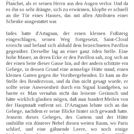
Planchet, als er seinen Herrn aus den Augen verlor. Und da
es ihn so sehr drängte, sich zu erwärmen, klopfte er schnell
an die Tür eines Hauses, das mit allen Attributen einer
Schenke ausgestattet war.
Indes hatte d'Artagnan, der einen kleinen Fußsteig
eingeschlagen, seinen Weg fortgesetzt, Saint-Cloud
erreicht und befand sich alsbald dem bezeichneten Pavillon
gegenüber. Derselbe lag an einer ganz öden Stelle. Eine
hohe Mauer, an deren Ecke er den Pavillon sah, zog sich an
der einen Seite dieser Gasse hin, auf der andern schützte ein
Gehege, in dessen Grund eine armselige Hütte stand, einen
kleinen Garten gegen die Vorübergehenden. Er kam an die
Stelle des Rendezvous, und da ihm nicht gesagt wurde, er
sollte seine Anwesenheit durch ein Signal kundgeben, so
harrte er. Man vernahm nicht das leiseste Geräusch und
hätte wirklich glauben mögen, daß man hundert Meilen von
der Hauptstadt entfernt sei. D'Artagnan lehnte sich an das
Gehege, nachdem er seine Blicke hinter sich gewandt hatte.
Jenseits dieses Geheges, des Gartens und der Hütte
umhüllte ein düsterer Nebel diesen weiten Raum, wo Paris
schlief, und eine gähnende Leere, wo noch einige