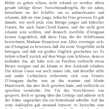
Mühe zu geben schien, nicht erkannt zu werden; allein
gerade infolge dieser Vorsichtsmaßregeln, die sie nahm,
betrachtete sie der Schiffer um so aufmerksamer und
erkannte, daß sie eine junge, hübsche Frau gewesen. Es gab
damals, wie noch jetzt, eine Menge junger und hübscher
Frauen, die nach Saint-Cloud kamen, und die nicht gern
erkannt sein wollten, und dennoch zweifelte d'Artagnan
keinen Augenblick, daß diese Frau, die der Schiffsmann
bezeichnete, Madame Bonacieux war. Alles vereinigte sich,
um d'Artagnan zu beweisen, daß ihn seine Vorgefühle nicht
betrogen, und daß ein großes Unglück geschehen sei. Er
kehrte schnell zurück auf dem Wege zum Schlosse, denn es
bedünkte ihn, als habe sich im Pavillon vielleicht etwas
Neues ereignet und als könnte er dort Auskunft erhalten.
Die kleine Gasse war noch immer öde, und derselbe stille
und sanfte Lichtschein verbreitete sich vom Fenster.
D'Artagnan dachte nun an das stumme und blinde
Mauerwerk, das aber doch gesehen hatte, und vielleicht zu
sprechen vermöchte. Die Tür des Vorschlosses war
gesperrt, doch er sprang über das Gehege und näherte sich
der Hütte, ungeachtet ihn ein Kettenhund anbellte. Auf das
erste Anklopfen gab niemand Antwort; es herrschte eine