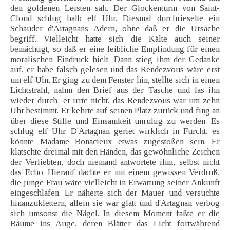
den goldenen Leisten sah. Der Glockenturm von Saint-
Cloud schlug halb elf Uhr. Diesmal durchrieselte ein
Schauder d'Artagnans Adern, ohne daß er die Ursache
begriff. Vielleicht hatte sich die Kälte auch seiner
bemächtigt, so daß er eine leibliche Empfindung für einen
moralischen Eindruck hielt. Dann stieg ihm der Gedanke
auf, er habe falsch gelesen und das Rendezvous wäre erst
um elf Uhr. Er ging zu dem Fenster hin, stellte sich in einen
Lichtstrahl, nahm den Brief aus der Tasche und las ihn
wieder durch; er irrte nicht, das Rendezvous war um zehn
Uhr bestimmt. Er kehrte auf seinen Platz zurück und fing an
über diese Stille und Einsamkeit unruhig zu werden. Es
schlug elf Uhr. D'Artagnan geriet wirklich in Furcht, es
könnte Madame Bonacieux etwas zugestoßen sein. Er
klatschte dreimal mit den Händen, das gewöhnliche Zeichen
der Verliebten, doch niemand antwortete ihm, selbst nicht
das Echo. Hierauf dachte er mit einem gewissen Verdruß,
die junge Frau wäre vielleicht in Erwartung seiner Ankunft
eingeschlafen. Er näherte sich der Mauer und versuchte
hinanzuklettern, allein sie war glatt und d'Artagnan verbog
sich umsonst die Nägel. In diesem Moment faßte er die
Bäume ins Auge, deren Blätter das Licht fortwährend