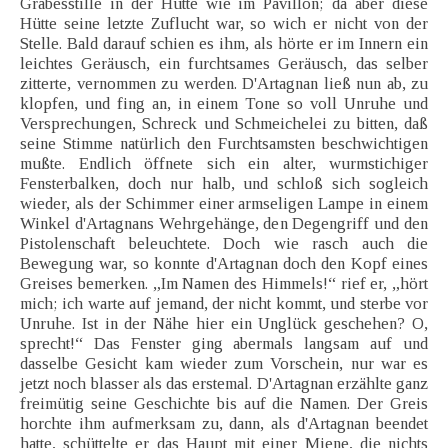
Grabesstille in der Hütte wie im Pavillon; da aber diese
Hütte seine letzte Zuflucht war, so wich er nicht von der
Stelle. Bald darauf schien es ihm, als hörte er im Innern ein
leichtes Geräusch, ein furchtsames Geräusch, das selber
zitterte, vernommen zu werden. D'Artagnan ließ nun ab, zu
klopfen, und fing an, in einem Tone so voll Unruhe und
Versprechungen, Schreck und Schmeichelei zu bitten, daß
seine Stimme natürlich den Furchtsamsten beschwichtigen
mußte. Endlich öffnete sich ein alter, wurmstichiger
Fensterbalken, doch nur halb, und schloß sich sogleich
wieder, als der Schimmer einer armseligen Lampe in einem
Winkel d'Artagnans Wehrgehänge, den Degengriff und den
Pistolenschaft beleuchtete. Doch wie rasch auch die
Bewegung war, so konnte d'Artagnan doch den Kopf eines
Greises bemerken. „Im Namen des Himmels!“ rief er, „hört
mich; ich warte auf jemand, der nicht kommt, und sterbe vor
Unruhe. Ist in der Nähe hier ein Unglück geschehen? O,
sprecht!“ Das Fenster ging abermals langsam auf und
dasselbe Gesicht kam wieder zum Vorschein, nur war es
jetzt noch blasser als das erstemal. D'Artagnan erzählte ganz
freimütig seine Geschichte bis auf die Namen. Der Greis
horchte ihm aufmerksam zu, dann, als d'Artagnan beendet
hatte, schüttelte er das Haupt mit einer Miene, die nichts