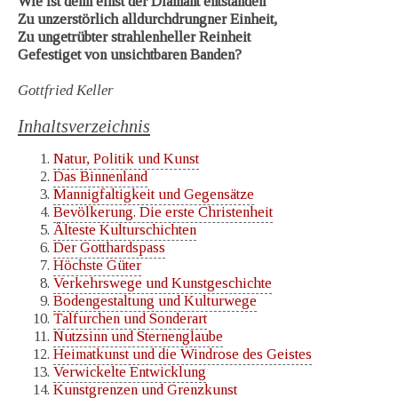
Wie ist denn einst der Diamant entstanden
Zu unzerstörlich alldurchdrungner Einheit,
Zu ungetrübter strahlenheller Reinheit
Gefestiget von unsichtbaren Banden?
Gottfried Keller
Inhaltsverzeichnis
Natur, Politik und Kunst
Das Binnenland
Mannigfaltigkeit und Gegensätze
Bevölkerung. Die erste Christenheit
Älteste Kulturschichten
Der Gotthardspass
Höchste Güter
Verkehrswege und Kunstgeschichte
Bodengestaltung und Kulturwege
Talfurchen und Sonderart
Nutzsinn und Sternenglaube
Heimatkunst und die Windrose des Geistes
Verwickelte Entwicklung
Kunstgrenzen und Grenzkunst