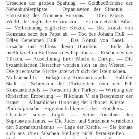
Ursachen der großen Spaltung. — Geldbedürfnisse der
Nebenbuhlerpäpste. — Organisation der Simonie. —
Entrüstung des frommen Europas. — Drei Päpste. —
Wiclif, der englische Reformator. — Er übersetzt die Bibel.
— Verbrennung englischer Ketzer. — Das Konzil von
Konstanz setzt den Papst ab. — Tod des Johann Huß. —
Edles Benehmen Huß'. — Das Konzil von Basel. —
Ursache und Schluss dieser Unruhen. — Ende des
intellektuellen Einflusses des Papsttums. — Erscheinen der
Türken. — Ausdehnung ihrer Macht in Europa. — Die
byzantinischen Herrscher wenden sich an den Westen. —
Die griechische Kirche unterwirft sich der lateinischen. —
Mohammed II. — Belagerung Konstantinopels. — Fall der
Stadt. — Schrecken der Christenheit über den Fall
Konstantinopels. — Fortschritt der Türken. — Wirkung der
türkischen Eroberung. — Nikolaus V. ein Beschützer der
Kunst. — Allmählicher Ursprung der schönen Künste. —
Philosophische Eigentümlichkeiten des Zeitalters. —
Charakter seiner Logik. — Seine Annahme des
Supranaturalismus. — Die Juden und Sarazenen vernichten
den Supranaturalismus. — Lage der Kirche. — Sie konnte
sich aus ihrer falschen Stellung nicht herausreiften. —