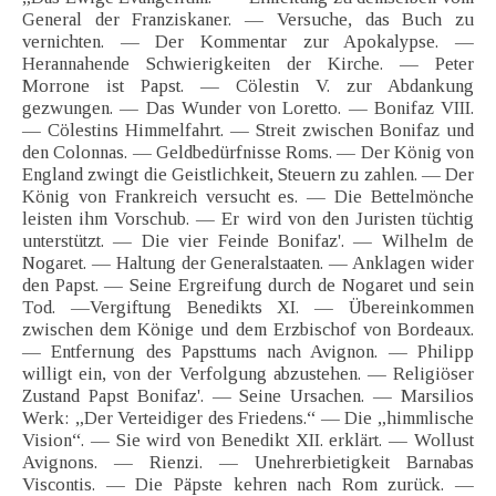
General der Franziskaner. — Versuche, das Buch zu
vernichten. — Der Kommentar zur Apokalypse. —
Herannahende Schwierigkeiten der Kirche. — Peter
Morrone ist Papst. — Cölestin V. zur Abdankung
gezwungen. — Das Wunder von Loretto. — Bonifaz VIII.
— Cölestins Himmelfahrt. — Streit zwischen Bonifaz und
den Colonnas. — Geldbedürfnisse Roms. — Der König von
England zwingt die Geistlichkeit, Steuern zu zahlen. — Der
König von Frankreich versucht es. — Die Bettelmönche
leisten ihm Vorschub. — Er wird von den Juristen tüchtig
unterstützt. — Die vier Feinde Bonifaz'. — Wilhelm de
Nogaret. — Haltung der Generalstaaten. — Anklagen wider
den Papst. — Seine Ergreifung durch de Nogaret und sein
Tod. —Vergiftung Benedikts XI. — Übereinkommen
zwischen dem Könige und dem Erzbischof von Bordeaux.
— Entfernung des Papsttums nach Avignon. — Philipp
willigt ein, von der Verfolgung abzustehen. — Religiöser
Zustand Papst Bonifaz'. — Seine Ursachen. — Marsilios
Werk: „Der Verteidiger des Friedens.“ — Die „himmlische
Vision“. — Sie wird von Benedikt XII. erklärt. — Wollust
Avignons. — Rienzi. — Unehrerbietigkeit Barnabas
Viscontis. — Die Päpste kehren nach Rom zurück. —