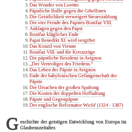
Das Wunder von Loretto
Päpstliche Bulle gegen die Gibellinen
Die Geistlichkeit verweigert Steuerzahlung
Die vier Feinde des Papstes Bonifaz VIII.
Anklagen gegen den Papst
Bonifaz klägliches Ende
Papst Benedikt XI. wird vergiftet
Das Konzil von Vienne
Bonifaz VIII. und die Kreuzzüge
Die päpstliche Residenz in Avignon
„Der Verteidiger des Friedens.“
Das Leben der Päpste in Avignon
Ende der babylonischen Gefangenschaft der
Päpste
Die Ursachen der großen Spaltung
Die Kosten der doppelten Hofhaltung
Päpste und Gegenpäpste
Der englische Reformator Wiclif (1324 - 1387)
G
eschichte der geistigen Entwicklung von Europa im
Glaubenszeitalter.