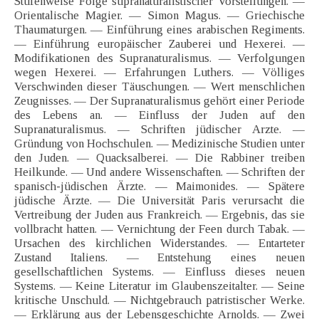
Stufenweise Folge supranaturalistischer Vorstellungen. —
Orientalische Magier. — Simon Magus. — Griechische
Thaumaturgen. — Einführung eines arabischen Regiments.
— Einführung europäischer Zauberei und Hexerei. —
Modifikationen des Supranaturalismus. — Verfolgungen
wegen Hexerei. — Erfahrungen Luthers. — Völliges
Verschwinden dieser Täuschungen. — Wert menschlichen
Zeugnisses. — Der Supranaturalismus gehört einer Periode
des Lebens an. — Einfluss der Juden auf den
Supranaturalismus. — Schriften jüdischer Arzte. —
Gründung von Hochschulen. — Medizinische Studien unter
den Juden. — Quacksalberei. — Die Rabbiner treiben
Heilkunde. — Und andere Wissenschaften. — Schriften der
spanisch-jüdischen Ärzte. — Maimonides. — Spätere
jüdische Ärzte. — Die Universität Paris verursacht die
Vertreibung der Juden aus Frankreich. — Ergebnis, das sie
vollbracht hatten. — Vernichtung der Feen durch Tabak. —
Ursachen des kirchlichen Widerstandes. — Entarteter
Zustand Italiens. — Entstehung eines neuen
gesellschaftlichen Systems. — Einfluss dieses neuen
Systems. — Keine Literatur im Glaubenszeitalter. — Seine
kritische Unschuld. — Nichtgebrauch patristischer Werke.
— Erklärung aus der Lebensgeschichte Arnolds. — Zwei