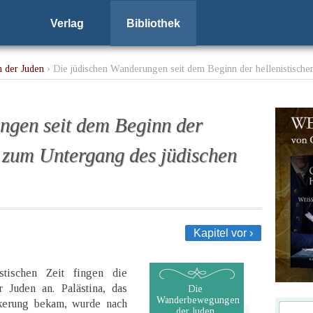
Verlag
Bibliothek
 der Juden
› Die jüdischen Wanderungen seit dem Beginn der hellenistische
ngen seit dem Beginn der
is zum Untergang des jüdischen
Kapitel vor ›
tischen Zeit fingen die
 Juden an. Palästina, das
Die
Wanderbewegungen
kerung bekam, wurde nach
der Juden