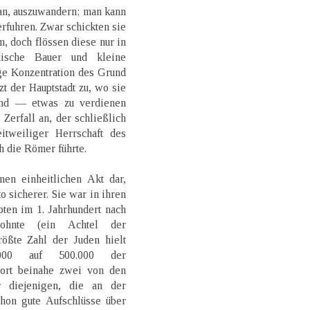
an, auszuwandern; man kann
verfuhren. Zwar schickten sie
, doch flössen diese nur in
dische Bauer und kleine
ge Konzentration des Grund
zt der Hauptstadt zu, wo sie
nd — etwas zu verdienen
 Zerfall an, der schließlich
itweiliger Herrschaft des
h die Römer führte.
en einheitlichen Akt dar,
o sicherer. Sie war in ihren
pten im 1. Jahrhundert nach
hnte (ein Achtel der
ößte Zahl der Juden hielt
.000 auf 500.000 der
ort beinahe zwei von den
r diejenigen, die an der
chon gute Aufschlüsse über