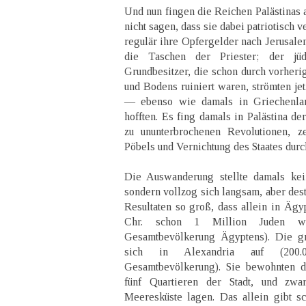
Und nun fingen die Reichen Palästinas 
nicht sagen, dass sie dabei patriotisch 
regulär ihre Opfergelder nach Jerusalem
die Taschen der Priester; der jü
Grundbesitzer, die schon durch vorheri
und Bodens ruiniert waren, strömten jet
— ebenso wie damals in Griechenla
hofften. Es fing damals in Palästina der
zu ununterbrochenen Revolutionen, ze
Pöbels und Vernichtung des Staates durc
Die Auswanderung stellte damals kein
sondern vollzog sich langsam, aber dest
Resultaten so groß, dass allein in Ägy
Chr. schon 1 Million Juden wo
Gesamtbevölkerung Ägyptens). Die gr
sich in Alexandria auf (200
Gesamtbevölkerung). Sie bewohnten d
fünf Quartieren der Stadt, und zwa
Meeresküste lagen. Das allein gibt s