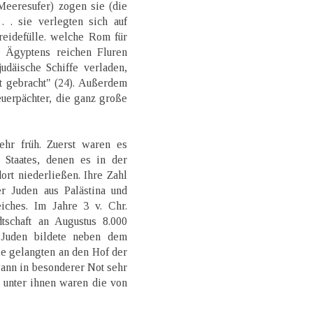
Meeresufer) zogen sie (die
. . sie verlegten sich auf
reidefülle. welche Rom für
 Ägyptens reichen Fluren
udäische Schiffe verladen,
t gebracht" (24). Außerdem
euerpächter, die ganz große
hr früh. Zuerst waren es
n Staates, denen es in der
dort niederließen. Ihre Zahl
r Juden aus Palästina und
ches. Im Jahre 3 v. Chr.
tschaft an Augustus 8.000
 Juden bildete neben dem
ie gelangten an den Hof der
ann in besonderer Not sehr
 unter ihnen waren die von