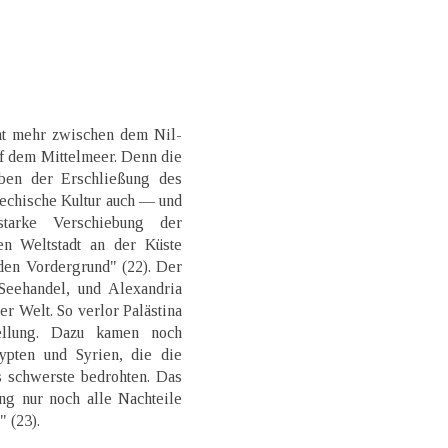
cht mehr zwischen dem Nil-
uf dem Mittelmeer. Denn die
eben der Erschließung des
iechische Kultur auch — und
arke Verschiebung der
en Weltstadt an der Küste
 den Vordergrund" (22). Der
eehandel, und Alexandria
r Welt. So verlor Palästina
tellung. Dazu kamen noch
pten und Syrien, die die
s schwerste bedrohten. Das
ng nur noch alle Nachteile
" (23).