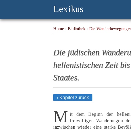
Lexikus
Home
›
Bibliothek
›
Die Wanderbewegungen
Staates.
Die jüdischen Wanderu
hellenistischen Zeit b
Staates.
‹ Kapitel zurück
M
it dem Beginn der hellenis
freiwilligen Wanderungen der
inzwischen wieder eine starke Bevöl