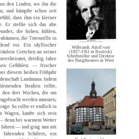
von den Linden, wo ihn die
n, und kämpfte schon seit
fühl, dass ihm ein kleiner
. Er stellte sich das alte
eundes, die hohen, kühlen,
nbäumen, die Totenstille in
dend vor. Ein idyllischer
Wilbrandt, Adolf von
(1837-1911 in Rostock)
räulein Gretchen an seiner
Schriftsteller und Direktor
verheiratet, dreißig Jahre
des Burgtheaters in Wien
ken Gefühlen; — frischer
bei diesem heißen Frühjahr
denschaft Landmann. Indem
ärmenden Straßen rollte,
on den drei Wochen, die um
 zugebracht werden mussten,
age. So rollte er endlich in
m Wagen, kaufte sich sein
e — denn bei warmem Wetter
u fahren — und ging nun mit
 fahrenden Schülers, ein