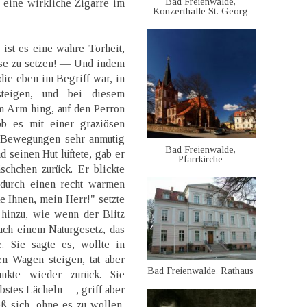
Bad Freienwalde,
 eine wirkliche Zigarre im
Konzerthalle St. Georg
, ist es eine wahre Torheit,
sse zu setzen! — Und indem
die eben im Begriff war, in
teigen, und bei diesem
m Arm hing, auf den Perron
hob es mit einer graziösen
 Bewegungen sehr anmutig
Bad Freienwalde,
 seinen Hut lüftete, gab er
Pfarrkirche
chchen zurück. Er blickte
 durch einen recht warmen
e Ihnen, mein Herr!" setzte
 hinzu, wie wenn der Blitz
ch einem Naturgesetz, das
. Sie sagte es, wollte in
n Wagen steigen, tat aber
Bad Freienwalde, Rathaus
ankte wieder zurück. Sie
ebstes Lächeln —, griff aber
ß sich, ohne es zu wollen,