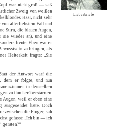
Kopf war nicht groß — saß
nstlicher Zweig von weißen
Liebesbriefe
kelblondes Haar, nicht sehr
 von allerliebstem Fall und
ne Stirn, die blauen Augen,
r sie wieder an), und eine
esonders freute. Eben war er
ewusstsein zu bringen, als
er Heiterkeit fragte: „Sie
Statt der Antwort warf die
, dem er folgte, und nun
Frauenzimmer in demselben
gen zu ihm herüberstarrten.
ie Augen, weil er eben eine
 ausgesendet hatte. Doch
re zwischen die Finger, sah
chst gefasst: „Ich bin — ich
" geraten?"