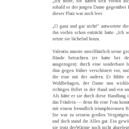
„Ich hoffe, Sie haben sich vorhin ni
sobald er der jungen Dame gegenüber 
dieser Platz war noch leer.
„O ganz und gar nicht!" antwortete die
ihn vorhin schon entzückt hatte. „Ich 
setzte sie lächelnd hinzu.
Valentin musste unwillkürlich seine gr
Hände betrachten (er hatte bei d
ausgezogen); durch eine sonderbare 
ihm gegen früher verschönert vor, und
die eine mit der andern. Er fühlte e
Wohlbehagen, der Dame nun wirklic
richtiges Billet in der Hand und ein u
Als hätte er sie durch diese Handlung 
das Fräulein — denn für eine Frau konnt
mit einem freundlich triumphirenoen Bl
Sie war zu seinem großen Vergnügen ä
und doch stand ihr Alles gut. Ein gew
sie trotz derWärme noch nicht abgelegt 