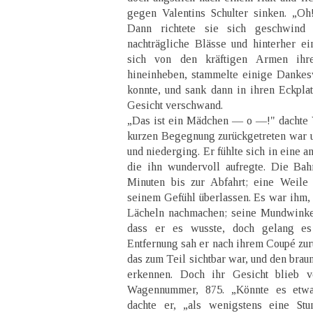
gegen Valentins Schulter sinken. „Oh!
Dann richtete sie sich geschwind
nachträgliche Blässe und hinterher ei
sich von den kräftigen Armen ihr
hineinheben, stammelte einige Dankes
konnte, und sank dann in ihren Eckplat
Gesicht verschwand.
„Das ist ein Mädchen — o —!" dachte Va
kurzen Begegnung zurückgetreten war u
und niederging. Er fühlte sich in eine 
die ihn wundervoll aufregte. Die Bah
Minuten bis zur Abfahrt; eine Weile 
seinem Gefühl überlassen. Es war ihm, 
Lächeln nachmachen; seine Mundwinkel
dass er es wusste, doch gelang es
Entfernung sah er nach ihrem Coupé zur
das zum Teil sichtbar war, und den brau
erkennen. Doch ihr Gesicht blieb ve
Wagennummer, 875. „Könnte es etw
dachte er, „als wenigstens eine St