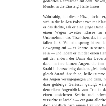
gedachtes Ränzelchen auf dem Rücken,
Munde, in die Einsteig-Halle hinaus.
Wahrhaftig, bei dieser Hitze, dachte er
sich in die heißen Polster zweiter Kla
er das dachte, sah er eine junge Dame, 
einen Wagen zweiter Klasse zu s
Unternehmen das Täschchen, das ihr a
fallen ließ. Valentin sprang hinzu, 
Bewegung auf — er konnte in seinen
sein — und indem er mit der einen Hand
mit der andern der Dame das Ledertäs
dabei in ihre blauen Augen, die ihm
Strahl liebenswürdig dankten. „Ich dank
gleich darauf ihre feine, helle Stimme
der Augen vorangegangen und dann, na
dazu gehörige Geräusch gefolgt wäre
demselben Augenblick vom Tritt in de
einen unsicheren Schritt und schw
versuchte zu lächeln — ein ganz allerli
doch ängstlich nach einem Halt und lie