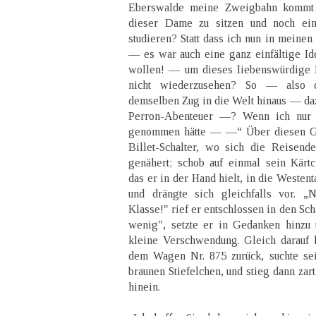
Eberswalde meine Zweigbahn kommt
dieser Dame zu sitzen und noch ei
studieren? Statt dass ich nun in meinen
— es war auch eine ganz einfältige Ide
wollen! — um dieses liebenswürdige 
nicht wiederzusehen? So — also 
demselben Zug in die Welt hinaus — da
Perron-Abenteuer —? Wenn ich nur e
genommen hätte — —“ Über diesen Ge
Billet-Schalter, wo sich die Reisend
genähert; schob auf einmal sein Kärt
das er in der Hand hielt, in die Westen
und drängte sich gleichfalls vor. „
Klasse!" rief er entschlossen in den Sch
wenig", setzte er in Gedanken hinzu 
kleine Verschwendung. Gleich darauf ha
dem Wagen Nr. 875 zurück, suchte sei
braunen Stiefelchen, und stieg dann zar
hinein.