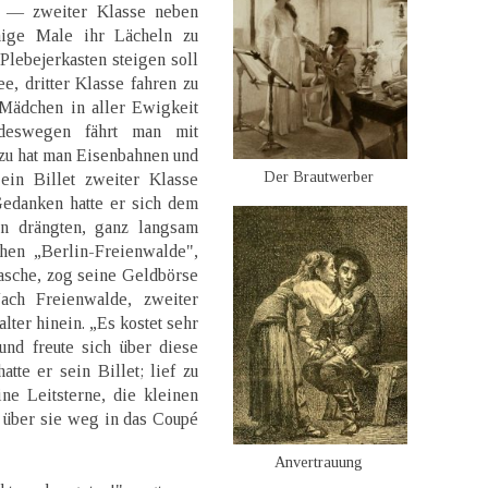
 — zweiter Klasse neben
nige Male ihr Lächeln zu
 Plebejerkasten steigen soll
e, dritter Klasse fahren zu
Mädchen in aller Ewigkeit
deswegen fährt man mit
zu hat man Eisenbahnen und
Der Brautwerber
in Billet zweiter Klasse
danken hatte er sich dem
en drängten, ganz langsam
chen „Berlin-Freienwalde",
tasche, zog seine Geldbörse
Nach Freienwalde, zweiter
alter hinein. „Es kostet sehr
und freute sich über diese
tte er sein Billet; lief zu
ne Leitsterne, die kleinen
t über sie weg in das Coupé
Anvertrauung