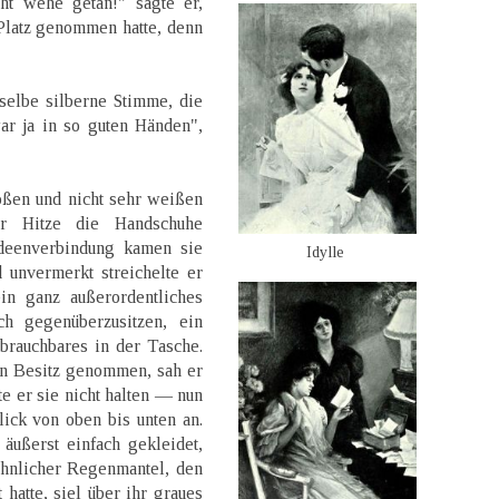
cht wehe getan!" sagte er,
Platz genommen hatte, denn
selbe silberne Stimme, die
war ja in so guten Händen",
oßen und nicht sehr weißen
er Hitze die Handschuhe
Ideenverbindung kamen sie
Idylle
 unvermerkt streichelte er
in ganz außerordentliches
h gegenüberzusitzen, ein
nbrauchbares in der Tasche.
in Besitz genommen, sah er
e er sie nicht halten — nun
ick von oben bis unten an.
ußerst einfach gekleidet,
öhnlicher Regenmantel, den
hatte, siel über ihr graues