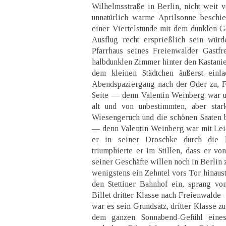
Wilhelmsstraße in Berlin, nicht weit 
unnatürlich warme Aprilsonne beschie
einer Viertelstunde mit dem dunklen Ge
Ausflug recht ersprießlich sein würde
Pfarrhaus seines Freienwalder Gastfr
halbdunklen Zimmer hinter den Kastanie
dem kleinen Städtchen äußerst einla
Abendspaziergang nach der Oder zu, F
Seite — denn Valentin Weinberg war un
alt und von unbestimmten, aber star
Wiesengeruch und die schönen Saaten 
— denn Valentin Weinberg war mit Lei
er in seiner Droschke durch die l
triumphierte er im Stillen, dass er v
seiner Geschäfte willen noch in Berlin
wenigstens ein Zehntel vors Tor hinaustr
den Stettiner Bahnhof ein, sprang vo
Billet dritter Klasse nach Freienwald
war es sein Grundsatz, dritter Klasse z
dem ganzen Sonnabend-Gefühl eines