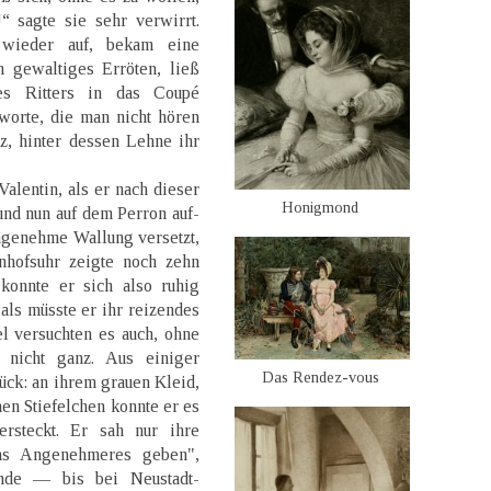
“ sagte sie sehr verwirrt.
 wieder auf, bekam eine
n gewaltiges Erröten, ließ
es Ritters in das Coupé
worte, die man nicht hören
z, hinter dessen Lehne ihr
lentin, als er nach dieser
Honigmond
nd nun auf dem Perron auf-
angenehme Wallung versetzt,
nhofsuhr zeigte noch zehn
konnte er sich also ruhig
als müsste er ihr reizendes
 versuchten es auch, ohne
 nicht ganz. Aus einiger
Das Rendez-vous
ück: an ihrem grauen Kleid,
nen Stiefelchen konnte er es
rsteckt. Er sah nur ihre
as Angenehmeres geben",
unde — bis bei Neustadt-