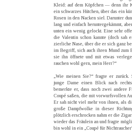
Kleid; auf dem Köpfchen — denn ihr 
ein schwarzes Hütchen, über das ein kü
Rosen in den Nacken siel. Darunter dun
lang und einfach heruntergekämmt, aber
unten ein wenig gelockt. Eine sehr offe
die Valentin schon kannte (doch sah e
zierliche Nase, über die er sich ganz b
im Begriff, sich auch ihren Mund zum B
sie ihn öffnete und mit etwas verlegen
rauchen wohl gern, mein Herr?“
„Wie meinen Sie?“ fragte er zurück. 
junge Dame einen Blick nach rechts
bemerkte er, dass noch zwei andere 
Coupé saßen, die mit vorwurfsvollen Au
Er sah nicht viel mehr von ihnen, als d
große Dampfwolke in dieser Richtung
plötzlich erschrocken nahm er die Zigar
wieder das Fräulein an und fragte mögli
bin wohl in ein „Coupé für Nichtraucher