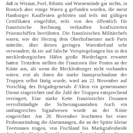
daß in Wismar, Poel, Ribnitz und Warnemünde gar nichts, in
Rostock aber einige Waren g gefunden wurden, die meist
Hamburger Kaufleuten gehörten und teils mit gültigen
Certifikaten eingeführt, teils von den öffentlich für
französische Rechnung verkauften konfiszierten
Prisenschiffen herrührten. Die französischen Militärchefs
waren, wie der Herzog dem Oberhofmeister nach Paris
mitteilte, über diesen geringen Warenbefund sehr
verwundert, da sie auf falsche Vorspiegelungen hin in den
mecklenburgischen Häfen große Niederlagen erwartet
hatten. Trotzdem stellten die Franzosen ihre Posten an der
Küste aus, als wenn die Mecklenburger nicht vorhanden
wären; erst als ihnen die starke Inanspruchnahme der
Truppen selbst lästig wurde, ward am 22. November auf
Vorschlag des Brigadegenerals d’Alton ein gemeinsamer
Dienst eingerichtet und die Zahl der Truppen entsprechend
verringert, Eine starke Kette französischer Douanen
vervollständigte die Sicherungsanstalten. Auch ein
umfangreiches Signalwesen wurde an der Küste
eingerichtet. Am 28. November leuchteten bei einer
Probeanzündung die Alarmstangen, die an der Spitze kleine
Teertonnen trugen, von Fischland bis Markgrafenheide