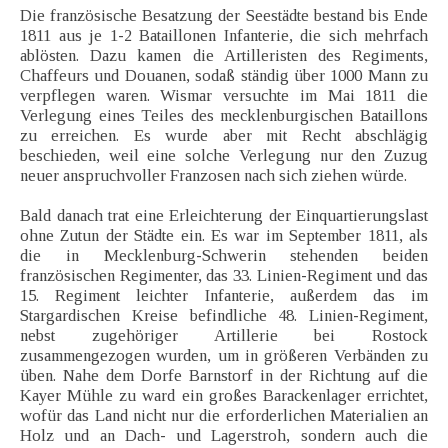
Die französische Besatzung der Seestädte bestand bis Ende
1811 aus je 1-2 Bataillonen Infanterie, die sich mehrfach
ablösten. Dazu kamen die Artilleristen des Regiments,
Chaffeurs und Douanen, sodaß ständig über 1000 Mann zu
verpflegen waren. Wismar versuchte im Mai 1811 die
Verlegung eines Teiles des mecklenburgischen Bataillons
zu erreichen. Es wurde aber mit Recht abschlägig
beschieden, weil eine solche Verlegung nur den Zuzug
neuer anspruchvoller Franzosen nach sich ziehen würde.
Bald danach trat eine Erleichterung der Einquartierungslast
ohne Zutun der Städte ein. Es war im September 1811, als
die in Mecklenburg-Schwerin stehenden beiden
französischen Regimenter, das 33. Linien-Regiment und das
15. Regiment leichter Infanterie, außerdem das im
Stargardischen Kreise befindliche 48. Linien-Regiment,
nebst zugehöriger Artillerie bei Rostock
zusammengezogen wurden, um in größeren Verbänden zu
üben. Nahe dem Dorfe Barnstorf in der Richtung auf die
Kayer Mühle zu ward ein großes Barackenlager errichtet,
wofür das Land nicht nur die erforderlichen Materialien an
Holz und an Dach- und Lagerstroh, sondern auch die