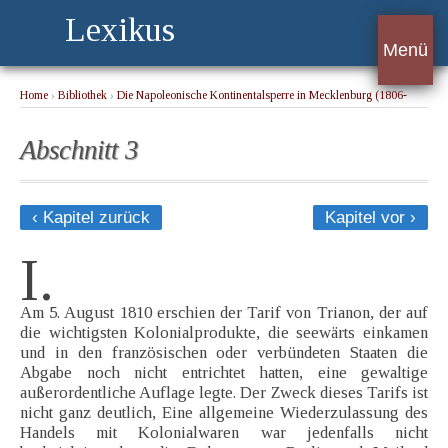
Lexikus
Menü
Home
›
Bibliothek
›
Die Napoleonische Kontinentalsperre in Mecklenburg (1806-
1813)
› Abschnitt 3
Abschnitt 3
‹ Kapitel zurück
Kapitel vor ›
I.
Am 5. August 1810 erschien der Tarif von Trianon, der auf
die wichtigsten Kolonialprodukte, die seewärts einkamen
und in den französischen oder verbündeten Staaten die
Abgabe noch nicht entrichtet hatten, eine gewaltige
außerordentliche Auflage legte. Der Zweck dieses Tarifs ist
nicht ganz deutlich, Eine allgemeine Wiederzulassung des
Handels mit Kolonialwaren war jedenfalls nicht