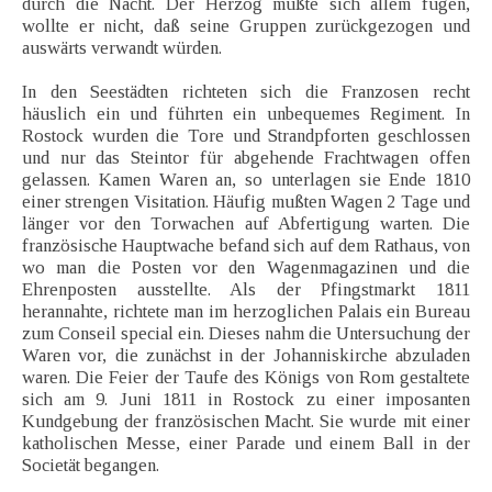
durch die Nacht. Der Herzog mußte sich allem fügen,
wollte er nicht, daß seine Gruppen zurückgezogen und
auswärts verwandt würden.
In den Seestädten richteten sich die Franzosen recht
häuslich ein und führten ein unbequemes Regiment. In
Rostock wurden die Tore und Strandpforten geschlossen
und nur das Steintor für abgehende Frachtwagen offen
gelassen. Kamen Waren an, so unterlagen sie Ende 1810
einer strengen Visitation. Häufig mußten Wagen 2 Tage und
länger vor den Torwachen auf Abfertigung warten. Die
französische Hauptwache befand sich auf dem Rathaus, von
wo man die Posten vor den Wagenmagazinen und die
Ehrenposten ausstellte. Als der Pfingstmarkt 1811
herannahte, richtete man im herzoglichen Palais ein Bureau
zum Conseil special ein. Dieses nahm die Untersuchung der
Waren vor, die zunächst in der Johanniskirche abzuladen
waren. Die Feier der Taufe des Königs von Rom gestaltete
sich am 9. Juni 1811 in Rostock zu einer imposanten
Kundgebung der französischen Macht. Sie wurde mit einer
katholischen Messe, einer Parade und einem Ball in der
Societät begangen.