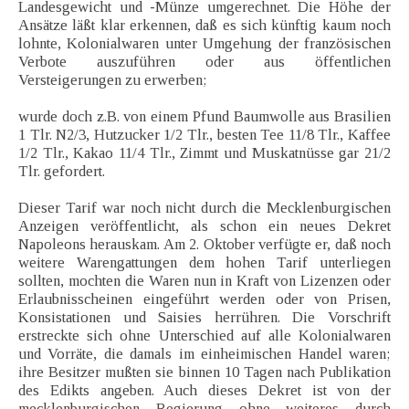
Landesgewicht und -Münze umgerechnet. Die Höhe der
Ansätze läßt klar erkennen, daß es sich künftig kaum noch
lohnte, Kolonialwaren unter Umgehung der französischen
Verbote auszuführen oder aus öffentlichen
Versteigerungen zu erwerben;
wurde doch z.B. von einem Pfund Baumwolle aus Brasilien
1 Tlr. N2/3, Hutzucker 1/2 Tlr., besten Tee 11/8 Tlr., Kaffee
1/2 Tlr., Kakao 11/4 Tlr., Zimmt und Muskatnüsse gar 21/2
Tlr. gefordert.
Dieser Tarif war noch nicht durch die Mecklenburgischen
Anzeigen veröffentlicht, als schon ein neues Dekret
Napoleons herauskam. Am 2. Oktober verfügte er, daß noch
weitere Warengattungen dem hohen Tarif unterliegen
sollten, mochten die Waren nun in Kraft von Lizenzen oder
Erlaubnisscheinen eingeführt werden oder von Prisen,
Konsistationen und Saisies herrühren. Die Vorschrift
erstreckte sich ohne Unterschied auf alle Kolonialwaren
und Vorräte, die damals im einheimischen Handel waren;
ihre Besitzer mußten sie binnen 10 Tagen nach Publikation
des Edikts angeben. Auch dieses Dekret ist von der
mecklenburgischen Regierung ohne weiteres durch