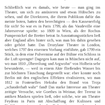
Schließlich war es damals, wie heute — man ging ins
Theater, um sich zu amüsieren und etwas Hübsches zu
sehen, und die Direktoren, die ihrem Publikum dafür das
meiste boten, hatten den berechtigten — den Kassenerfolg
für sich! So war es in Paris 1799, als das Vaudeville eine
Jahresrevue spielte; so 1809 in Wien, als der Rochus
Pumpernickel die Bretter betrat. In Ausstattungsstücken ließ
aber England alles hinter sich, was man bis dahin gesehen
oder gehört hatte. Das Drurylane Theater in London,
welches 1797 den eisernen Vorhang einführte, gab 1799 ein
Stück, in dem eine Pulvermine auf der Bühne ein Schloss in
die Luft sprengte! Dagegen kam man in München nicht auf,
wo man 1810 „Übereilung und Argwohn“ von Holbein sehr
bewunderte, — weil in einem Akte fließendes Wasser bis
zur höchsten Täuschung dargestellt war; eher konnte noch
Berlin mit den englischen Effekten rivalisieren, wo man
1812 in Fontenelles Hekuba den Brand von Troja
„schauderhaft wahr“ fand! Das starke Interesse am Theater
zeitigte Versuche, wie Goethes in Weimar, der Terenz in
antiken Masken spielen ließ, oder solche, wie am Theatre
Feydeau in Paris mit Abschaffung der Kulissen und