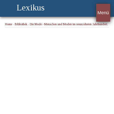
Lexikus
Menü
Home
›
Bibliothek
›
Die Mode - Menschen und Moden im neunzehnten Jahrhundert.
1790 bis 1817
› Theater