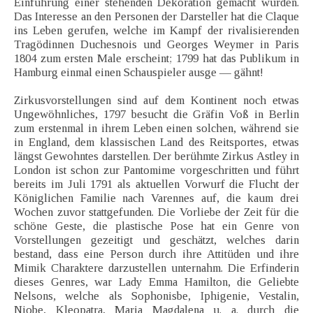
Einführung einer stehenden Dekoration gemacht wurden.
Das Interesse an den Personen der Darsteller hat die Claque
ins Leben gerufen, welche im Kampf der rivalisierenden
Tragödinnen Duchesnois und Georges Weymer in Paris
1804 zum ersten Male erscheint; 1799 hat das Publikum in
Hamburg einmal einen Schauspieler ausge — gähnt!
Zirkusvorstellungen sind auf dem Kontinent noch etwas
Ungewöhnliches, 1797 besucht die Gräfin Voß in Berlin
zum erstenmal in ihrem Leben einen solchen, während sie
in England, dem klassischen Land des Reitsportes, etwas
längst Gewohntes darstellen. Der berühmte Zirkus Astley in
London ist schon zur Pantomime vorgeschritten und führt
bereits im Juli 1791 als aktuellen Vorwurf die Flucht der
Königlichen Familie nach Varennes auf, die kaum drei
Wochen zuvor stattgefunden. Die Vorliebe der Zeit für die
schöne Geste, die plastische Pose hat ein Genre von
Vorstellungen gezeitigt und geschätzt, welches darin
bestand, dass eine Person durch ihre Attitüden und ihre
Mimik Charaktere darzustellen unternahm. Die Erfinderin
dieses Genres, war Lady Emma Hamilton, die Geliebte
Nelsons, welche als Sophonisbe, Iphigenie, Vestalin,
Niobe, Kleopatra, Maria Magdalena u. a. durch die