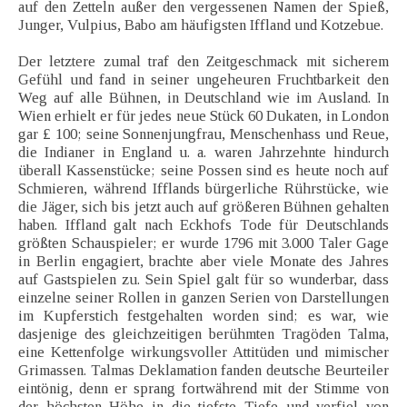
auf den Zetteln außer den vergessenen Namen der Spieß,
Junger, Vulpius, Babo am häufigsten Iffland und Kotzebue.
Der letztere zumal traf den Zeitgeschmack mit sicherem
Gefühl und fand in seiner ungeheuren Fruchtbarkeit den
Weg auf alle Bühnen, in Deutschland wie im Ausland. In
Wien erhielt er für jedes neue Stück 60 Dukaten, in London
gar £ 100; seine Sonnenjungfrau, Menschenhass und Reue,
die Indianer in England u. a. waren Jahrzehnte hindurch
überall Kassenstücke; seine Possen sind es heute noch auf
Schmieren, während Ifflands bürgerliche Rührstücke, wie
die Jäger, sich bis jetzt auch auf größeren Bühnen gehalten
haben. Iffland galt nach Eckhofs Tode für Deutschlands
größten Schauspieler; er wurde 1796 mit 3.000 Taler Gage
in Berlin engagiert, brachte aber viele Monate des Jahres
auf Gastspielen zu. Sein Spiel galt für so wunderbar, dass
einzelne seiner Rollen in ganzen Serien von Darstellungen
im Kupferstich festgehalten worden sind; es war, wie
dasjenige des gleichzeitigen berühmten Tragöden Talma,
eine Kettenfolge wirkungsvoller Attitüden und mimischer
Grimassen. Talmas Deklamation fanden deutsche Beurteiler
eintönig, denn er sprang fortwährend mit der Stimme von
der höchsten Höhe in die tiefste Tiefe und verfiel von