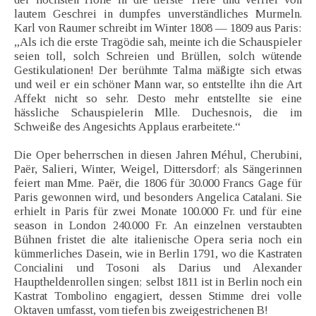
lautem Geschrei in dumpfes unverständliches Murmeln.
Karl von Raumer schreibt im Winter 1808 — 1809 aus Paris:
„Als ich die erste Tragödie sah, meinte ich die Schauspieler
seien toll, solch Schreien und Brüllen, solch wütende
Gestikulationen! Der berühmte Talma mäßigte sich etwas
und weil er ein schöner Mann war, so entstellte ihn die Art
Affekt nicht so sehr. Desto mehr entstellte sie eine
hässliche Schauspielerin Mlle. Duchesnois, die im
Schweiße des Angesichts Applaus erarbeitete.“
Die Oper beherrschen in diesen Jahren Méhul, Cherubini,
Paër, Salieri, Winter, Weigel, Dittersdorf; als Sängerinnen
feiert man Mme. Paër, die 1806 für 30.000 Francs Gage für
Paris gewonnen wird, und besonders Angelica Catalani. Sie
erhielt in Paris für zwei Monate 100.000 Fr. und für eine
season in London 240.000 Fr. An einzelnen verstaubten
Bühnen fristet die alte italienische Opera seria noch ein
kümmerliches Dasein, wie in Berlin 1791, wo die Kastraten
Concialini und Tosoni als Darius und Alexander
Hauptheldenrollen singen; selbst 1811 ist in Berlin noch ein
Kastrat Tombolino engagiert, dessen Stimme drei volle
Oktaven umfasst, vom tiefen bis zweigestrichenen B!