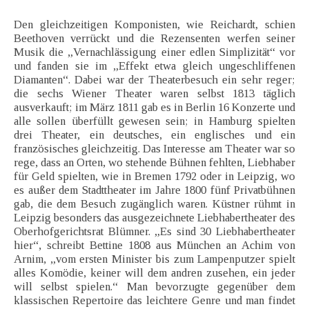
Den gleichzeitigen Komponisten, wie Reichardt, schien
Beethoven verrückt und die Rezensenten werfen seiner
Musik die „Vernachlässigung einer edlen Simplizität“ vor
und fanden sie im „Effekt etwa gleich ungeschliffenen
Diamanten“. Dabei war der Theaterbesuch ein sehr reger;
die sechs Wiener Theater waren selbst 1813 täglich
ausverkauft; im März 1811 gab es in Berlin 16 Konzerte und
alle sollen überfüllt gewesen sein; in Hamburg spielten
drei Theater, ein deutsches, ein englisches und ein
französisches gleichzeitig. Das Interesse am Theater war so
rege, dass an Orten, wo stehende Bühnen fehlten, Liebhaber
für Geld spielten, wie in Bremen 1792 oder in Leipzig, wo
es außer dem Stadttheater im Jahre 1800 fünf Privatbühnen
gab, die dem Besuch zugänglich waren. Küstner rühmt in
Leipzig besonders das ausgezeichnete Liebhabertheater des
Oberhofgerichtsrat Blümner. „Es sind 30 Liebhabertheater
hier“, schreibt Bettine 1808 aus München an Achim von
Arnim, „vom ersten Minister bis zum Lampenputzer spielt
alles Komödie, keiner will dem andren zusehen, ein jeder
will selbst spielen.“ Man bevorzugte gegenüber dem
klassischen Repertoire das leichtere Genre und man findet