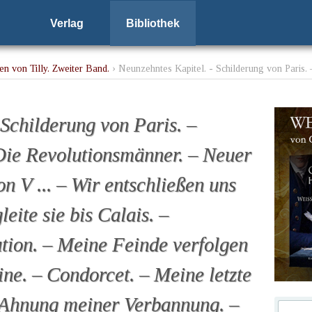
Verlag
Bibliothek
n von Tilly. Zweiter Band.
› Neunzehntes Kapitel. - Schilderung von Paris. 
au von V ... – Wir entschließen uns zur Trennung. – Ich begleite sie bis Cal
 – Condorcet. – Meine letzte Liebe in Frankreich. – Ahnung meiner Verbannun
 Schilderung von Paris. –
Die Revolutionsmänner. – Neuer
n V ... – Wir entschließen uns
eite sie bis Calais. –
ution. – Meine Feinde verfolgen
ine. – Condorcet. – Meine letzte
– Ahnung meiner Verbannung. –