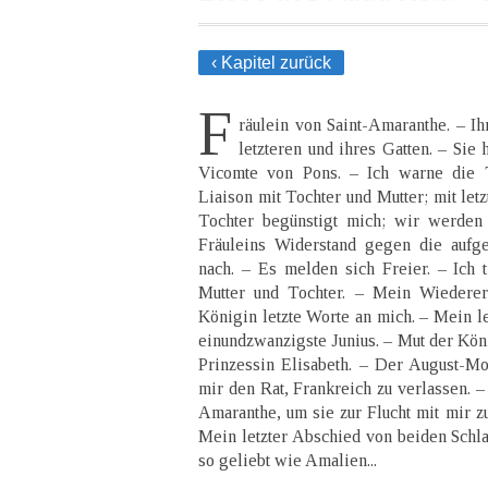
‹ Kapitel zurück
F
räulein von Saint-Amaranthe. – Ih
letzteren und ihres Gatten. – Sie 
Vicomte von Pons. – Ich warne die 
Liaison mit Tochter und Mutter; mit let
Tochter begünstigt mich; wir werden
Fräuleins Widerstand gegen die aufge
nach. – Es melden sich Freier. – Ich t
Mutter und Tochter. – Mein Wiederer
Königin letzte Worte an mich. – Mein le
einundzwanzigste Junius. – Mut der Kön
Prinzessin Elisabeth. – Der August-Mo
mir den Rat, Frankreich zu verlassen. – 
Amaranthe, um sie zur Flucht mit mir zu
Mein letzter Abschied von beiden Schla
so geliebt wie Amalien...