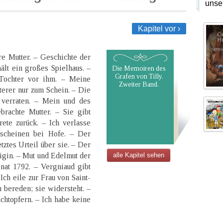
unse
Kapitel vor ›
re Mutter. – Geschichte der
hält ein großes Spielhaus. –
Die Memoiren des
Grafen von Tilly.
Tochter vor ihm. – Meine
Zweiter Band.
zterer nur zum Schein. – Die
 verraten. – Mein und des
brachte Mutter. – Sie gibt
rete zurück. – Ich verlasse
scheinen bei Hofe. – Der
tztes Urteil über sie. – Der
igin. – Mut und Edelmut der
alle Kapitel sehen
nat 1792. – Vergniaud gibt
Ich eile zur Frau von Saint-
 bereden; sie widersteht. –
chtopfern. – Ich habe keine