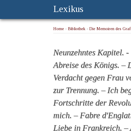
Lexikus
Home
›
Bibliothek
›
Die Memoiren des Grafe
Revolutionsmänner. – Neuer Verdacht gegen Fr
Feinde verfolgen mich. – Fabre d'Englatine.
Neunzehntes Kapitel. -
Abreise des Königs. – 
Verdacht gegen Frau vo
zur Trennung. – Ich begl
Fortschritte der Revol
mich. – Fabre d'Englat
Liebe in Frankreich. 