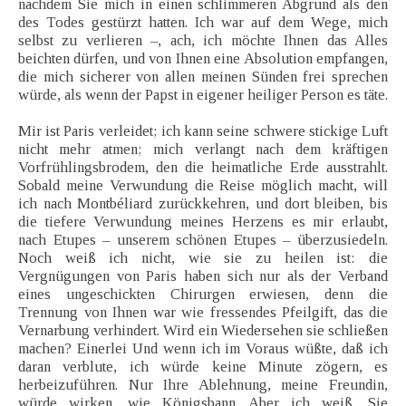
nachdem Sie mich in einen schlimmeren Abgrund als den
des Todes gestürzt hatten. Ich war auf dem Wege, mich
selbst zu verlieren –, ach, ich möchte Ihnen das Alles
beichten dürfen, und von Ihnen eine Absolution empfangen,
die mich sicherer von allen meinen Sünden frei sprechen
würde, als wenn der Papst in eigener heiliger Person es täte.
Mir ist Paris verleidet; ich kann seine schwere stickige Luft
nicht mehr atmen; mich verlangt nach dem kräftigen
Vorfrühlingsbrodem, den die heimatliche Erde ausstrahlt.
Sobald meine Verwundung die Reise möglich macht, will
ich nach Montbéliard zurückkehren, und dort bleiben, bis
die tiefere Verwundung meines Herzens es mir erlaubt,
nach Etupes – unserem schönen Etupes – überzusiedeln.
Noch weiß ich nicht, wie sie zu heilen ist: die
Vergnügungen von Paris haben sich nur als der Verband
eines ungeschickten Chirurgen erwiesen, denn die
Trennung von Ihnen war wie fressendes Pfeilgift, das die
Vernarbung verhindert. Wird ein Wiedersehen sie schließen
machen? Einerlei Und wenn ich im Voraus wüßte, daß ich
daran verblute, ich würde keine Minute zögern, es
herbeizuführen. Nur Ihre Ablehnung, meine Freundin,
würde wirken, wie Königsbann. Aber ich weiß, Sie