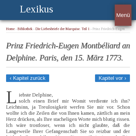
Lexikus
Menü
Home
›
Bibliothek
›
Die Liebesbriefe der Marquise. Teil 1
› Prinz Friedrich-Eugen
Montbéliard an Delphine. Paris, den 15. März 1773.
Prinz Friedrich-Eugen Montbéliard an
Delphine. Paris, den 15. März 1773.
‹ Kapitel zurück
Kapitel vor ›
L
iebste Delphine,
solch einen Brief mir Womit verdiente ich ihn?
Leichtsinn, ja Treulosigkeit werfen Sie mir vor. Schon
wollte ich die Zeilen die von Ihnen kamen, zärtlich an mein
Herz drücken, als Ihre stacheligen Worte mich blutig rissen.
Ich wäre trostloser, wenn ich nicht glaubte, daß die
Langeweile Ihrer Gefangenschaft Sie so reizbar und der