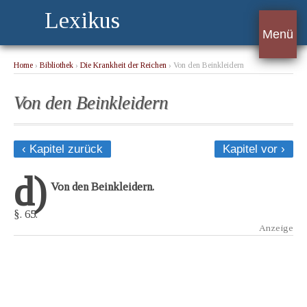
Lexikus
Menü
Home
›
Bibliothek
›
Die Krankheit der Reichen
› Von den Beinkleidern
Von den Beinkleidern
‹ Kapitel zurück
Kapitel vor ›
d)
Von den Beinkleidern.
§. 65.