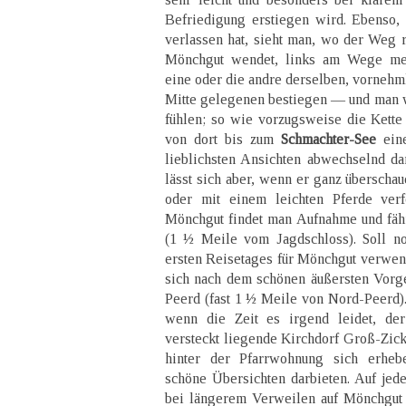
Befriedigung erstiegen wird. Ebenso,
verlassen hat, sieht man, wo der Weg r
Mönchgut wendet, links am Wege me
eine oder die andre derselben, vornehml
Mitte gelegenen bestiegen — und man wi
fühlen; so wie vorzugsweise die Kett
von dort bis zum
Schmachter-See
eine
lieblichsten Ansichten abwechselnd dar
lässt sich aber, wenn er ganz überschau
oder mit einem leichten Pferde ver
Mönchgut findet man Aufnahme und fäh
(1 ½ Meile vom Jagdschloss). Soll n
ersten Reisetages für Mönchgut verwe
sich nach dem schönen äußersten Vorg
Peerd (fast 1 ½ Meile von Nord-Peerd).
wenn die Zeit es irgend leidet, d
versteckt liegende Kirchdorf Groß-Zick
hinter der Pfarrwohnung sich erhe
schöne Übersichten darbieten. Auf jed
bei längerem Verweilen auf Mönchgut 