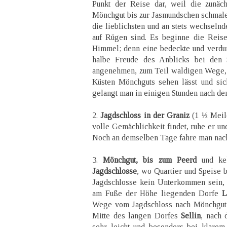
Punkt der Reise dar, weil die zunäc
Mönchgut bis zur Jasmundschen schmale
die lieblichsten und an stets wechselnd
auf Rügen sind. Es beginne die Reis
Himmel; denn eine bedeckte und verdun
halbe Freude des Anblicks bei den 
angenehmen, zum Teil waldigen Wege, d
Küsten Mönchguts sehen lässt und sich
gelangt man in einigen Stunden nach d
2.
Jagdschloss in der Graniz
(1 ½ Meile
volle Gemächlichkeit findet, ruhe er un
Noch an demselben Tage fahre man nac
3.
Mönchgut, bis zum Peerd
und ke
Jagdschlosse
, wo Quartier und Speise be
Jagdschlosse kein Unterkommen sein, 
am Fuße der Höhe liegenden Dorfe
L
Wege vom Jagdschloss nach Mönchgut 
Mitte des langen Dorfes
Sellin
, nach
sehr leicht und besonders bei klarem