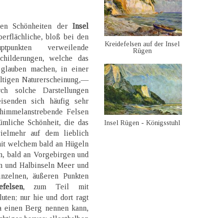
chen Schönheiten der
Insel
erflächliche, bloß bei den
Kreidefelsen auf der Insel
ptpunkten verweilende
Rügen
childerungen, welche das
 glauben machen, in einer
altigen Naturerscheinung,—
ch solche Darstellungen
isenden sich häufig sehr
himmelanstrebende Felsen
ümliche Schönheit, die das
Insel Rügen - Königsstuhl
ielmehr auf dem lieblich
mit welchem bald an Hügeln
n, bald an Vorgebirgen und
ln und Halbinseln Meer und
inzelnen, äußeren Punkten
efelsen
, zum Teil mit
ten; nur hie und dort ragt
a einen Berg nennen kann,