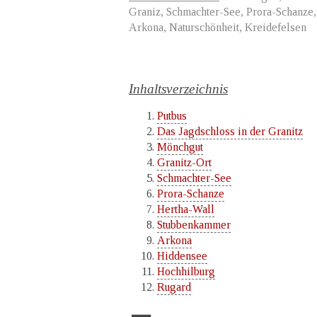
Graniz, Schmachter-See, Prora-Schanze
Arkona, Naturschönheit, Kreidefelsen
Inhaltsverzeichnis
Putbus
Das Jagdschloss in der Granitz
Mönchgut
Granitz-Ort
Schmachter-See
Prora-Schanze
Hertha-Wall
Stubbenkammer
Arkona
Hiddensee
Hochhilburg
Rugard