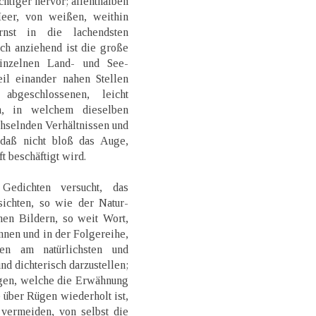
htiger hervor; allenthalben
Meer, von weißen, weithin
rnst in die lachendsten
och anziehend ist die große
einzelnen Land- und See-
il einander nahen Stellen
bgeschlossenen, leicht
n, in welchem dieselben
hselnden Verhältnissen und
daß nicht bloß das Auge,
t beschäftigt wird.
edichten versucht, das
sichten, so wie der Natur-
nen Bildern, so weit Wort,
nen und in der Folgereihe,
n am natürlichsten und
nd dichterisch darzustellen;
ngen, welche die Erwähnung
 über Rügen wiederholt ist,
 vermeiden, von selbst die