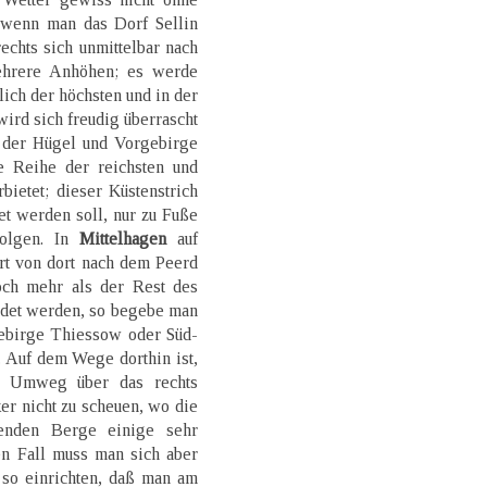
 wenn man das Dorf Sellin
echts sich unmittelbar nach
hrere Anhöhen; es werde
ich der höchsten und in der
rd sich freudig überrascht
e der Hügel und Vorgebirge
 Reihe der reichsten und
bietet; dieser Küstenstrich
et werden soll, nur zu Fuße
folgen. In
Mittelhagen
auf
rt von dort nach dem Peerd
och mehr als der Rest des
ndet werden, so begebe man
ebirge Thiessow oder Süd-
 Auf dem Wege dorthin ist,
er Umweg über das rechts
er nicht zu scheuen, wo die
benden Berge einige sehr
en Fall muss man sich aber
so einrichten, daß man am