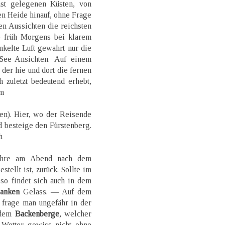
hst gelegenen Küsten, von
n Heide hinauf, ohne Frage
en Aussichten die reichsten
e früh Morgens bei klarem
kelte Luft gewahrt nur die
See-Ansichten. Auf einem
er hie und dort die fernen
 zuletzt bedeutend erhebt,
em
n). Hier, wo der Reisende
d besteige den Fürstenberg.
h
hre am Abend nach dem
stellt ist, zurück. Sollte im
so findet sich auch in dem
anken
Gelass. — Auf dem
frage man ungefähr in der
 dem
Backenberge
, welcher
 Wetter gewiss nicht ohne