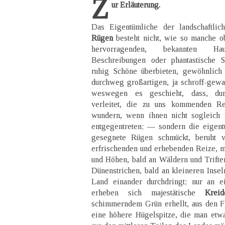
Z
ur Erläuterung.
Das Eigentümliche der landschaftli
Rügen
besteht nicht, wie so manche ob
hervorragenden, bekannten Hau
Beschreibungen oder phantastische S
ruhig Schöne überbieten, gewöhnlich
durchweg großartigen, ja schroff-gew
weswegen es geschieht, dass, dur
verleitet, die zu uns kommenden Re
wundern, wenn ihnen nicht sogleich 
entgegentreten; — sondern die eigent
gesegnete Rügen schmückt, beruht v
erfrischenden und erhebenden Reize, 
und Höhen, bald an Wäldern und Trifte
Dünenstrichen, bald an kleineren Inse
Land einander durchdringt; nur an e
erheben sich majestätische
Kreid
schimmerndem Grün erhellt, aus den Flu
eine höhere Hügelspitze, die man etw