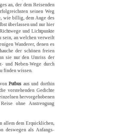
ages an, der dem Reisenden
rfolgreichsten seinen Weg
e, wie billig, dem Auge des
bst überlassen und nur hier
 Richtwege und Lichtpunkte
 sein, an welchen verweilt
jenigen Wanderer, denen es
ehauche der schönen freien
nn sie nur den Umriss der
uz- und Neben-Wege durch
u finden wissen.
 von
Putbus
aus und dorthin
die vorstehenden Gedichte
 einzelnen hervorgehobenen
e Reise ohne Anstrengung
on allem dem Erquicklichen,
on deswegen als Anfangs-