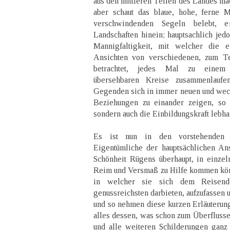
aus den mittleren Teilen des Landes mäc
aber schaut das blaue, hohe, ferne 
verschwindenden Segeln belebt, e
Landschaften hinein; hauptsachlich jed
Mannigfaltigkeit, mit welcher die 
Ansichten von verschiedenen, zum Te
betrachtet, jedes Mal zu einem a
übersehbaren Kreise zusammenlaufe
Gegenden sich in immer neuen und wec
Beziehungen zu einander zeigen, so 
sondern auch die Einbildungskraft lebhaf
Es ist nun in den vorstehenden G
Eigentümliche der hauptsächlichen An
Schönheit Rügens überhaupt, in einzel
Reim und Versmaß zu Hilfe kommen kön
in welcher sie sich dem Reisende
genussreichsten darbieten, aufzufassen u
und so nehmen diese kurzen Erläuteru
alles dessen, was schon zum Überflusse
und alle weiteren Schilderungen ganz