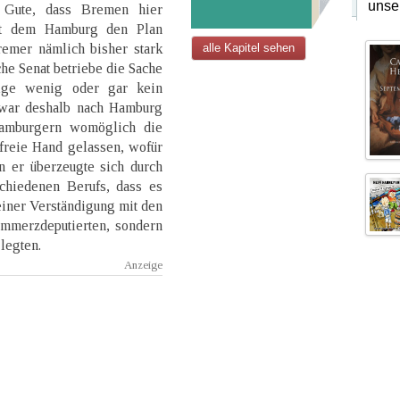
unse
s Gute, dass Bremen hier
mit dem Hamburg den Plan
remer nämlich bisher stark
alle Kapitel sehen
he Senat betriebe die Sache
eige wenig oder gar kein
r war deshalb nach Hamburg
Hamburgern womöglich die
freie Hand gelassen, wofür
n er überzeugte sich durch
chiedenen Berufs, dass es
einer Verständigung mit den
ommerzdeputierten, sondern
legten.