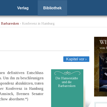
Verlag
Bibliothek
e Barbaresken
› Konferenz in Hamburg
Kapitel vor ›
en definitiven Entschluss
. Um ihn zu beschleunigen
Die Hansestädte
und die
spondenz abzukürzen, traten
Barbaresken
iner Konferenz in Hamburg
Amsinck, Bremen Senator
chow abordnete.*)