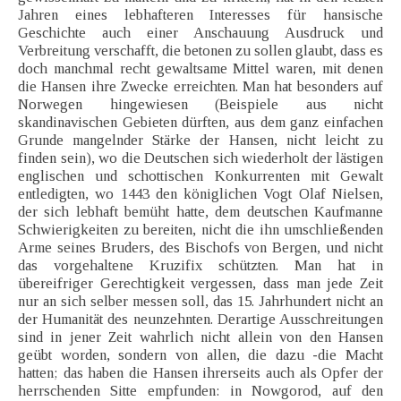
Jahren eines lebhafteren Interesses für hansische
Geschichte auch einer Anschauung Ausdruck und
Verbreitung verschafft, die betonen zu sollen glaubt, dass es
doch manchmal recht gewaltsame Mittel waren, mit denen
die Hansen ihre Zwecke erreichten. Man hat besonders auf
Norwegen hingewiesen (Beispiele aus nicht
skandinavischen Gebieten dürften, aus dem ganz einfachen
Grunde mangelnder Stärke der Hansen, nicht leicht zu
finden sein), wo die Deutschen sich wiederholt der lästigen
englischen und schottischen Konkurrenten mit Gewalt
entledigten, wo 1443 den königlichen Vogt Olaf Nielsen,
der sich lebhaft bemüht hatte, dem deutschen Kaufmanne
Schwierigkeiten zu bereiten, nicht die ihn umschließenden
Arme seines Bruders, des Bischofs von Bergen, und nicht
das vorgehaltene Kruzifix schützten. Man hat in
übereifriger Gerechtigkeit vergessen, dass man jede Zeit
nur an sich selber messen soll, das 15. Jahrhundert nicht an
der Humanität des neunzehnten. Derartige Ausschreitungen
sind in jener Zeit wahrlich nicht allein von den Hansen
geübt worden, sondern von allen, die dazu -die Macht
hatten; das haben die Hansen ihrerseits auch als Opfer der
herrschenden Sitte empfunden: in Nowgorod, auf den