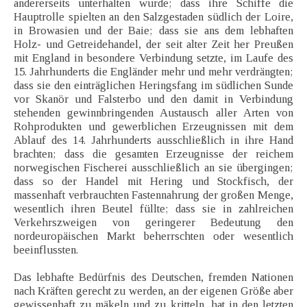
andererseits unterhalten wurde; dass ihre Schiffe die
Hauptrolle spielten an den Salzgestaden südlich der Loire,
in Browasien und der Baie; dass sie ans dem lebhaften
Holz- und Getreidehandel, der seit alter Zeit her Preußen
mit England in besondere Verbindung setzte, im Laufe des
15. Jahrhunderts die Engländer mehr und mehr verdrängten;
dass sie den einträglichen Heringsfang im südlichen Sunde
vor Skanör und Falsterbo und den damit in Verbindung
stehenden gewinnbringenden Austausch aller Arten von
Rohprodukten und gewerblichen Erzeugnissen mit dem
Ablauf des 14. Jahrhunderts ausschließlich in ihre Hand
brachten; dass die gesamten Erzeugnisse der reichem
norwegischen Fischerei ausschließlich an sie übergingen;
dass so der Handel mit Hering und Stockfisch, der
massenhaft verbrauchten Fastennahrung der großen Menge,
wesentlich ihren Beutel füllte; dass sie in zahlreichen
Verkehrszweigen von geringerer Bedeutung den
nordeuropäischen Markt beherrschten oder wesentlich
beeinflussten.
Das lebhafte Bedürfnis des Deutschen, fremden Nationen
nach Kräften gerecht zu werden, an der eigenen Größe aber
gewissenhaft zu mäkeln und zu kritteln, hat in den letzten