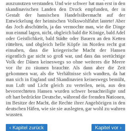
auszunutzen verstanden. Und wie schwer hat man erst in den
skandinavischen Landen den Druck empfunden, der in
Gestalt der hansischen Handelsübermacht auf der
Entwickelung der heimischen Volkswohlfahrt lastete! Aber
das Joch abschütteln, ja das vermochte man, wie die Dinge
nun einmal lagen, nicht, obgleich bald die Könige, bald Adel
oder Geistlichkeit, bald Städte oder Bauern an den Ketten
rüttelten, und obgleich helle Köpfe im Norden recht gut
einsahen, dass die kriegerische Macht der Hansen
eigentlich gar nicht so groß war, und dass das seetüchtige
Volk der Dänen keineswegs so ohne weiteres die Meere
vor ihr zu räumen brauchte. Als dann aber die Zeit
gekommen war, als die Verhältnisse sich wandten, da hat
man sich in England und Skandinavien keineswegs bemüht,
nun Luft und Licht gleich zu verteilen, nein, aus den
bevorrechteten Hansen wurden schwer benachteiligte und
oft hart bedrückte Deutsche, während die fremden Nationen,
im Besitze der Macht, die Rechte ihrer Angehörigen in den
deutschen Häfen, wie sie sie auslegten, gar wohl zu wahren
wussten.
‹ Kapitel zurück
Kapitel vor ›