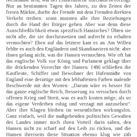
Nur an bestimmten Tagen des Jahres, zu den Zeiten der
freien Märkte, durfte der Fremde mit dem Fremden direkten
Verkehr treiben; sonst mussten alle ihre Beziehungen
durch die Hand der Bürger gehen. Aber war denn diese
Ausschließlichkeit etwas spezifisch Hansisches? Übten sie
nicht alle, die sie durchzusetzen und aufrecht zu erhalten
vermochten? Eben auf das letztere kam es an. Am Willen
fehlte es auch den Engländern und Skandinaviern nicht; aber
ihnen gelang nicht, was die Hansen vermochten. Wie oft hat
das englische Volk vor König und Parlament geklagt über
die drückenden Vorrechte der Hansen. 1486 schließen die
Kaufleute, Schiffer und Bewohner der Hafenstädte von
England eine derartige mit den lebhaftesten Farben malende
Beschwerde mit den Worten: ,,Darum wäre es besser für
das ganze englische Reich, Besserung zu versuchen durch
offenen Krieg und Streit, was es auch kosten möge, als so
das eigene Verderben ruhig und verzagt mit anzusehen“.
Aber ihre Klagen bleiben im wesentlichen wirkungslos.
Ganz einfach, weil die maßgebenden politischen Gewalten
des Landes immer noch ihren Vorteil darin sahen, den
Hansen nicht zu scharf auf den Leib zu rücken, und die
Hansen ihrerseits diese Situation ebenso klug wie zäh