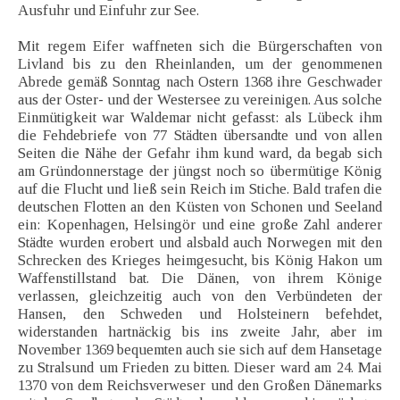
Ausfuhr und Einfuhr zur See.
Mit regem Eifer waffneten sich die Bürgerschaften von
Livland bis zu den Rheinlanden, um der genommenen
Abrede gemäß Sonntag nach Ostern 1368 ihre Geschwader
aus der Oster- und der Westersee zu vereinigen. Aus solche
Einmütigkeit war Waldemar nicht gefasst: als Lübeck ihm
die Fehdebriefe von 77 Städten übersandte und von allen
Seiten die Nähe der Gefahr ihm kund ward, da begab sich
am Gründonnerstage der jüngst noch so übermütige König
auf die Flucht und ließ sein Reich im Stiche. Bald trafen die
deutschen Flotten an den Küsten von Schonen und Seeland
ein: Kopenhagen, Helsingör und eine große Zahl anderer
Städte wurden erobert und alsbald auch Norwegen mit den
Schrecken des Krieges heimgesucht, bis König Hakon um
Waffenstillstand bat. Die Dänen, von ihrem Könige
verlassen, gleichzeitig auch von den Verbündeten der
Hansen, den Schweden und Holsteinern befehdet,
widerstanden hartnäckig bis ins zweite Jahr, aber im
November 1369 bequemten auch sie sich auf dem Hansetage
zu Stralsund um Frieden zu bitten. Dieser ward am 24. Mai
1370 von dem Reichsverweser und den Großen Dänemarks