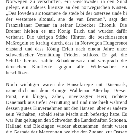
Norwegen zu verschiffen, ein Geschwader in den Sund
gelegt, ein anderes kreuzte an den norwegischen Küsten.
„Des loveden sic tosamene de stede bi der ostersee unde bi
der westersee altomal, ane de van Bremen“, sagt der
Franziskaner Detmar in seiner Lübecker Chronik. Die
Bremer hielten es mit König Erich und wurden dafür
verhanst. Die übrigen Städte führten die beschlossenen
Maßregeln so kräftig durch, dass in Norwegen Hungersnot
entstand und dass König Erich nach einem Jahre unter
schwedischer Vermittlung Frieden schloss. Er gab die
Schiffe heraus, zahlte Schadenersatz und versprach die
deutschen Kaufleute gegen alle Widersacher zu
beschützen.
Noch wichtiger waren die Hansekriege mit Dänemark,
namentlich mit dem Könige Waldemar Atterdag. Dieser
Fürst, ein kluger, zäher, unverzagter Herr, richtete
Dänemark aus tiefer Zerrüttung auf und unterhielt während
dessen gutes Einvernehmen mit den Hansen: aber er änderte
sein Verhalten, sobald seine Macht sich befestigt hatte. Es
war ihm gelungen den Schweden die Landschaften Schonen,
Halland und Blekingen wieder abzunehmen: damit waren
die Gestade der Meerengen, welche den Zugang zur Ostsee