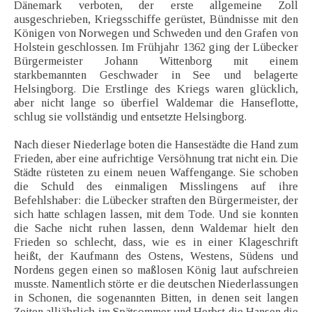
Dänemark verboten, der erste allgemeine Zoll
ausgeschrieben, Kriegsschiffe gerüstet, Bündnisse mit den
Königen von Norwegen und Schweden und den Grafen von
Holstein geschlossen. Im Frühjahr 1362 ging der Lübecker
Bürgermeister Johann Wittenborg mit einem
starkbemannten Geschwader in See und belagerte
Helsingborg. Die Erstlinge des Kriegs waren glücklich,
aber nicht lange so überfiel Waldemar die Hanseflotte,
schlug sie vollständig und entsetzte Helsingborg.
Nach dieser Niederlage boten die Hansestädte die Hand zum
Frieden, aber eine aufrichtige Versöhnung trat nicht ein. Die
Städte rüsteten zu einem neuen Waffengange. Sie schoben
die Schuld des einmaligen Misslingens auf ihre
Befehlshaber: die Lübecker straften den Bürgermeister, der
sich hatte schlagen lassen, mit dem Tode. Und sie konnten
die Sache nicht ruhen lassen, denn Waldemar hielt den
Frieden so schlecht, dass, wie es in einer Klageschrift
heißt, der Kaufmann des Ostens, Westens, Südens und
Nordens gegen einen so maßlosen König laut aufschreien
musste. Namentlich störte er die deutschen Niederlassungen
in Schonen, die sogenannten Bitten, in denen seit langen
Zeiten alljährlich im Spätsommer und Herbst die Hansen die