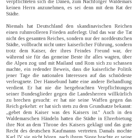
verpflichteten sich die Dänen, zum Nachfolger Waldemars
keinen Herrn anzunehmen, es sei denn mit dem Rat der
Städte.
Niemals hat Deutschland den skandinavischen Reichen
einen ruhmvolleren Frieden auferlegt. Und das war die Tat
nicht des gesamten Reiches, sondern nur der norddeutschen
Städte, vollbracht nicht unter kaiserlicher Führung, sondern
trotz dem Kaiser, der ihres Feindes Freund war, der
während sie für das gemeine Beste ihr alles wagten, über
die Alpen zog und mit Mailand und Rom sich zu schassen
machte, ein redender Beweis, dass die kaiserliche Politik
jener Tage die nationalen Interessen auf das schnödeste
verleugnete. Der Hansebund hatte eine andere Behandlung
verdient. Er hat nie die hergebrachten Verpflichtungen
seiner Bundesglieder gegen die Landesherren willkürlich
zu brechen gesucht: er hat nie seine Waffen gegen das
Reich gekehrt: er hat sich stets zu dem Grundsatze bekannt:
„gebet dem Kaiser was des Kaisers ist." Auch in den
Waldemarschen Händeln hatten die Städte in Ehrerbietung
ihre Not an dem Throne des Kaisers geklagt und das gute
Recht des deutschen Kaufmanns vertreten. Damals mochte
Karl IV sie nicht hören, nach ihrem Siege brachte er seine