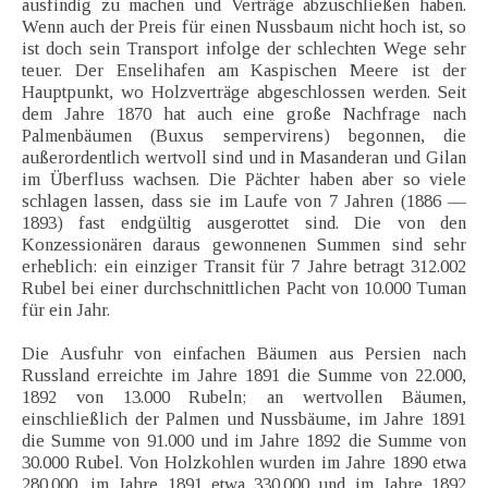
ausfindig zu machen und Verträge abzuschließen haben.
Wenn auch der Preis für einen Nussbaum nicht hoch ist, so
ist doch sein Transport infolge der schlechten Wege sehr
teuer. Der Enselihafen am Kaspischen Meere ist der
Hauptpunkt, wo Holzverträge abgeschlossen werden. Seit
dem Jahre 1870 hat auch eine große Nachfrage nach
Palmenbäumen (Buxus sempervirens) begonnen, die
außerordentlich wertvoll sind und in Masanderan und Gilan
im Überfluss wachsen. Die Pächter haben aber so viele
schlagen lassen, dass sie im Laufe von 7 Jahren (1886 —
1893) fast endgültig ausgerottet sind. Die von den
Konzessionären daraus gewonnenen Summen sind sehr
erheblich: ein einziger Transit für 7 Jahre betragt 312.002
Rubel bei einer durchschnittlichen Pacht von 10.000 Tuman
für ein Jahr.
Die Ausfuhr von einfachen Bäumen aus Persien nach
Russland erreichte im Jahre 1891 die Summe von 22.000,
1892 von 13.000 Rubeln; an wertvollen Bäumen,
einschließlich der Palmen und Nussbäume, im Jahre 1891
die Summe von 91.000 und im Jahre 1892 die Summe von
30.000 Rubel. Von Holzkohlen wurden im Jahre 1890 etwa
280.000, im Jahre 1891 etwa 330.000 und im Jahre 1892