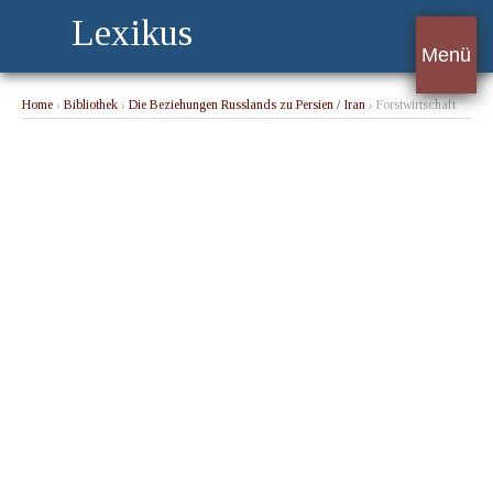
Lexikus
Menü
Home
›
Bibliothek
›
Die Beziehungen Russlands zu Persien / Iran
› Forstwirtschaft
und Waldbau