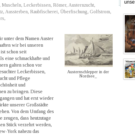
unse
, Muscheln, Leckerbissen, Römer, Austernzucht,
tz, Aussterben, Raubfischerei, Überfischung, Golfstrom,
rs,
ir unter dem Namen Auster
aften wir bei unseren
ist schon seit
ls eine schmackhafte und
ern galten schon vor
gesuchter Leckerbissen,
Austernschlepper in der
Nordsee_
Zucht und Pflege
Schönheit und
hen zu bringen. Diese
egangen und hat erst wieder
rkte unserer Großstädte
sehen. Von dem Umfang des
e zeugen, dass heutzutage
nen Stück verzehrt werden,
New-York nahezu das