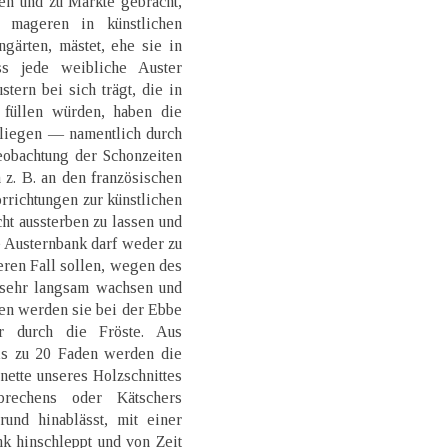
en und zu Markte gebracht,
mageren in künstlichen
gärten, mästet, ehe sie in
s jede weibliche Auster
stern bei sich trägt, die in
füllen würden, haben die
rliegen — namentlich durch
obachtung der Schonzeiten
z. B. an den französischen
orrichtungen zur künstlichen
cht aussterben zu lassen und
 Austernbank darf weder zu
teren Fall sollen, wegen des
r sehr langsam wachsen und
ken werden sie bei der Ebbe
r durch die Fröste. Aus
is zu 20 Faden werden die
nette unseres Holzschnittes
brechens oder Kätschers
nd hinablässt, mit einer
k hinschleppt und von Zeit