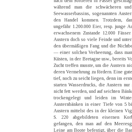
nach dem Sortieren in Fässer geschlag
während man die schwächeren und 
Seewasserbassins, sogenannten Austern
den Handel kommen. Trotzdem, das
ungefähr 1.200.000 Eier, resp. junge Au
erwachsenem Zustande 12.000 Fässer 
Austern doch so viele Feinde und unte
den übermäßigen Fang und die Nichtbe
— einer solchen Verheerung, dass man 
Küsten, in der Bretagne usw., bereits V
Zucht treffen musste, um die Austern ni
deren Vermehrung zu fördern. Eine gute
tief, noch zu seicht liegen, denn im ers
starten Wasserdrucks, die Austern nu
nicht fett werden, und auf seichten Bän
trockengelegt und leiden im Winte
Austernbänken in einer Tiefe von 5 b
Austern mittelst des in der kleinen Vig
S. 220 abgebildeten eisernen Kor
gefangen, den man auf den Meeresgru
Leine am Boote befestigt, über die Ban