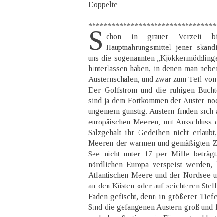
Doppelte
*********************************
S
chon in grauer Vorzeit bi
Hauptnahrungsmittel jener skand
uns die sogenannten „Kjökkenmöddinge
hinterlassen haben, in denen man neben
Austernschalen, und zwar zum Teil von 
Der Golfstrom und die ruhigen Buch
sind ja dem Fortkommen der Auster noc
ungemein günstig. Austern finden sich 
europäischen Meeren, mit Ausschluss 
Salzgehalt ihr Gedeihen nicht erlaubt
Meeren der warmen und gemäßigten Zo
See nicht unter 17 per Mille beträg
nördlichen Europa verspeist werden,
Atlantischen Meere und der Nordsee 
an den Küsten oder auf seichteren Stell
Faden gefischt, denn in größerer Tiefe 
Sind die gefangenen Austern groß und f