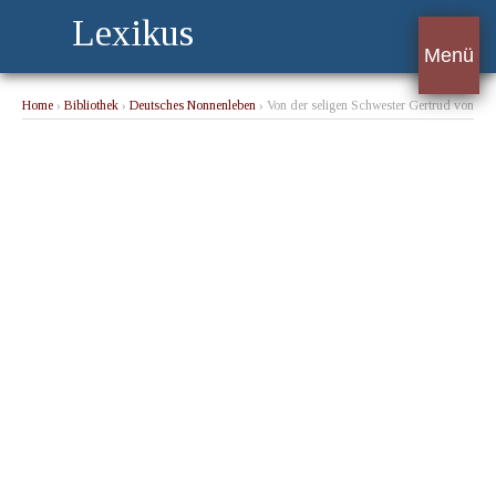
Lexikus
Menü
Home
›
Bibliothek
›
Deutsches Nonnenleben
› Von der seligen Schwester Gertrud von
Winterthur