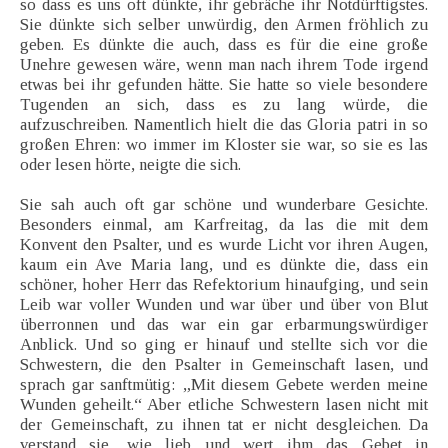
so dass es uns oft dünkte, ihr gebräche ihr Notdürftigstes.
Sie dünkte sich selber unwürdig, den Armen fröhlich zu
geben. Es dünkte die auch, dass es für die eine große
Unehre gewesen wäre, wenn man nach ihrem Tode irgend
etwas bei ihr gefunden hätte. Sie hatte so viele besondere
Tugenden an sich, dass es zu lang würde, die
aufzuschreiben. Namentlich hielt die das Gloria patri in so
großen Ehren: wo immer im Kloster sie war, so sie es las
oder lesen hörte, neigte die sich.
Sie sah auch oft gar schöne und wunderbare Gesichte.
Besonders einmal, am Karfreitag, da las die mit dem
Konvent den Psalter, und es wurde Licht vor ihren Augen,
kaum ein Ave Maria lang, und es dünkte die, dass ein
schöner, hoher Herr das Refektorium hinaufging, und sein
Leib war voller Wunden und war über und über von Blut
überronnen und das war ein gar erbarmungswürdiger
Anblick. Und so ging er hinauf und stellte sich vor die
Schwestern, die den Psalter in Gemeinschaft lasen, und
sprach gar sanftmütig: „Mit diesem Gebete werden meine
Wunden geheilt.“ Aber etliche Schwestern lasen nicht mit
der Gemeinschaft, zu ihnen tat er nicht desgleichen. Da
verstand sie, wie lieb und wert ihm das Gebet in