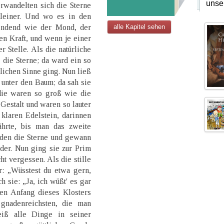
unse
erwandelten sich die Sterne
kleiner. Und wo es in den
indend wie der Mond, der
alle Kapitel sehen
en Kraft, und wenn je einer
 Stelle. Als die natürliche
 die Sterne; da ward ein so
lichen Sinne ging. Nun ließ
unter den Baum; da sah sie
die waren so groß wie die
Gestalt und waren so lauter
klaren Edelstein, darinnen
ährte, bis man das zweite
nden die Sterne und gewann
der. Nun ging sie zur Prim
t vergessen. Als die stille
: „Wüsstest du etwa gern,
 sie: „Ja, ich wüßt' es gar
ten Anfang dieses Klosters
gnadenreichsten, die man
eiß alle Dinge in seiner