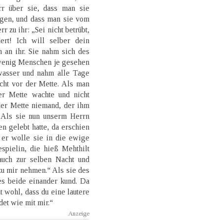
r über sie, dass man sie
igen, und dass man sie vom
 zu ihr: „Sei nicht betrübt,
rt! Ich will selber dein
h an ihr. Sie nahm sich des
 wenig Menschen je gesehen
nwasser und nahm alle Tage
cht vor der Mette. Als man
er Mette wachte und nicht
der Mette niemand, der ihm
“ Als sie nun unserm Herrn
n gelebt hatte, da erschien
, er wolle sie in die ewige
spielin, die hieß Mehthilt
auch zur selben Nacht und
 zu mir nehmen.“ Als sie des
es beide einander kund. Da
t wohl, dass du eine lautere
det wie mit mir.“