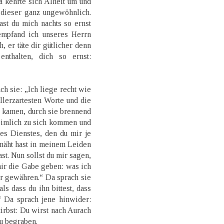
a kehrte sich Alheit um und
 dieser ganz ungewöhnlich.
st du mich nachts so ernst
mpfand ich unseres Herrn
 er täte dir gütlicher denn
nthalten, dich so ernst:
ch sie: „Ich liege recht wie
llerzartesten Worte und die
hr kamen, durch sie brennend
eimlich zu sich kommen und
es Dienstes, den du mir je
hmäht hast in meinem Leiden
st. Nun sollst du mir sagen,
mir die Gabe geben: was ich
ir gewähren.“ Da sprach sie
ls dass du ihn bittest, dass
 Da sprach jene hinwider:
stirbst: Du wirst nach Aurach
du begraben.