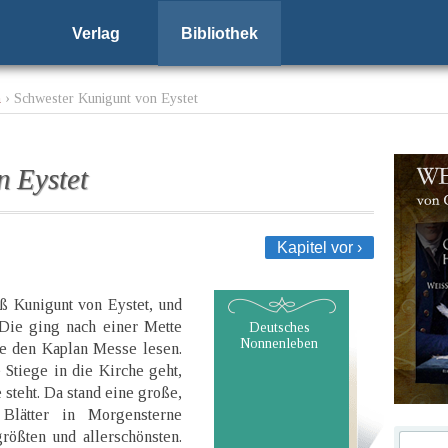
Verlag
Bibliothek
n
› Schwester Kunigunt von Eystet
n Eystet
Kapitel vor ›
eß Kunigunt von Eystet, und
 Die ging nach einer Mette
Deutsches
Nonnenleben
ie den Kaplan Messe lesen.
 Stiege in die Kirche geht,
e steht. Da stand eine große,
 Blätter in Morgensterne
rößten und allerschönsten.