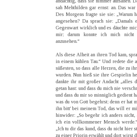
andächtig, dass sie nimmer aufsahen. D
sah Mehthilden gar ernst: an. Das war
Des Morgens fragte sie sie: „Warum ha
angesehen? Da sprach sie: „Damals e
Gegenwart wirklich und es däuchte mich,
mir; darum konnte ich mich nicht e
anzusehen.“
Als diese Alheit an ihren Tod kam, spra
in einem kühlen Tau.“ Und redete die a
süßesten, so dass alle Herzen, die zu i
wurden. Nun hieß sie ihre Gespielin h
dankte ihr mit großer Andacht „alles d
getan hast: und dass du mich nie versc
und dass du mir so minniglich gedient ha
was du von Gott begehrst; denn er hat 
ihn bitt' bei meinem Tod, das will er m
hinwider: „So begehr ich anders nicht, a
ich ein vollkommener Mensch werde.“
„Ich tu dir das kund, dass du nicht hier 
zu einer Priorin erwählt und dort wirst 