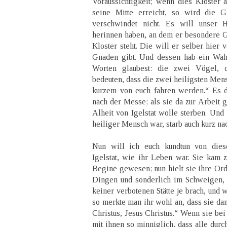
Voraussichtigkeit; wenn dies Kloster 
seine Mitte erreicht, so wird die G
verschwindet nicht. Es will unser 
herinnen haben, an dem er besondere Gn
Kloster steht. Die will er selber hier
Gnaden gibt. Und dessen hab ein Wah
Worten glaubest: die zwei Vögel, 
bedeuten, dass die zwei heiligsten Mens
kurzem von euch fahren werden.“ Es da
nach der Messe; als sie da zur Arbeit g
Alheit von Igelstat wolle sterben. Und 
heiliger Mensch war, starb auch kurz nac
Nun will ich euch kundtun von dies
Igelstat, wie ihr Leben war. Sie kam 
Begine gewesen; nun hielt sie ihre Ord
Dingen und sonderlich im Schweigen, 
keiner verbotenen Stätte je brach, und 
so merkte man ihr wohl an, dass sie da
Christus, Jesus Christus.“ Wenn sie bei
mit ihnen so minniglich, dass alle durc