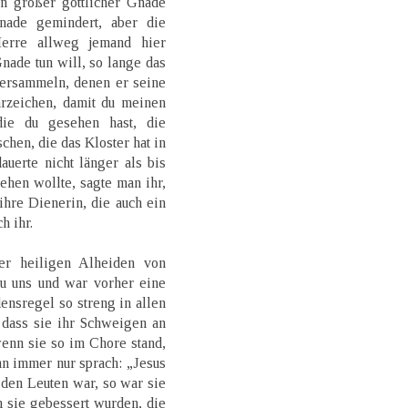
an großer göttlicher Gnade
nade gemindert, aber die
Herre allweg jemand hier
ade tun will, so lange das
 versammeln, denen er seine
rzeichen, damit du meinen
die du gesehen hast, die
chen, die das Kloster hat in
uerte nicht länger als bis
ehen wollte, sagte man ihr,
ihre Dienerin, die auch ein
h ihr.
er heiligen Alheiden von
zu uns und war vorher eine
ensregel so streng in allen
dass sie ihr Schweigen an
wenn sie so im Chore stand,
nn immer nur sprach: „Jesus
 den Leuten war, so war sie
h sie gebessert wurden, die