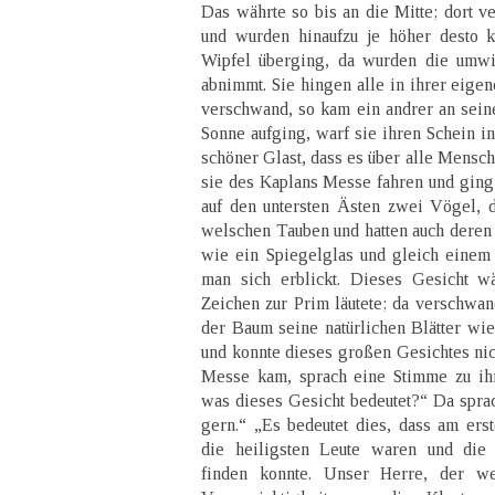
Das währte so bis an die Mitte; dort v
und wurden hinaufzu je höher desto 
Wipfel überging, da wurden die umw
abnimmt. Sie hingen alle in ihrer eigen
verschwand, so kam ein andrer an seiner
Sonne aufging, warf sie ihren Schein in
schöner Glast, dass es über alle Mensch
sie des Kaplans Messe fahren und ging 
auf den untersten Ästen zwei Vögel, 
welschen Tauben und hatten auch deren 
wie ein Spiegelglas und gleich einem 
man sich erblickt. Dieses Gesicht w
Zeichen zur Prim läutete; da verschwa
der Baum seine natürlichen Blätter wie
und konnte dieses großen Gesichtes nich
Messe kam, sprach eine Stimme zu ihr
was dieses Gesicht bedeutet?“ Da sprach
gern.“ „Es bedeutet dies, dass am ers
die heiligsten Leute waren und die 
finden konnte. Unser Herre, der w