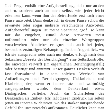
Jede Frage enthält eine Aufgabestellung, nicht nur an den
andern, sondern auch an mich selbst, wie jeder leicht
erkennen kann, wenn ihm der Betreffende erst nach einer
Pause antwortet. Dann denke ich in dieser Pause schon die
erwartete oder sogar mehrere verschiedene Antworten,
Aufgabenerfüllungen. Ist meine Spannung groß, so kann
mir das entgehen, zumal diese Antworten meist
unformuliert oder nur als einzelne Wortgruppen
vorschweben. Ähnliches ereignet sich auch bei jeder,
besonders erstmaligen Behauptung. In dem Augenblick, wo
ich sie ausspreche oder auch nur denke, erfolgt nach dem
Selzschen „Gesetz der Berichtigung“ eine Selbstkontrolle,
die entweder verwirft (im eigentlichen Berichtigungsfall)
oder bestätigt und annimmt. Unser ganzes Denken verläuft
fast fortwahrend in einem solchen Wechsel von
Aufstellungen und Berichtigungen, Unklarheiten und
Klarheiten, der, wenn er immer satz- und wortmäßig
ausgesprochen wurde, dem Denkverlauf etwas
Dialogisches verliehe. Auch das Sicherleben des
Denkenden als Einheit (Ich) läßt diesen Eindruck nur selten
(etwa im inneren Widerstreit, wo das stärker mitsprechende
Gefühl ihn unterstreicht) aufkommen. Deutlicher kann man