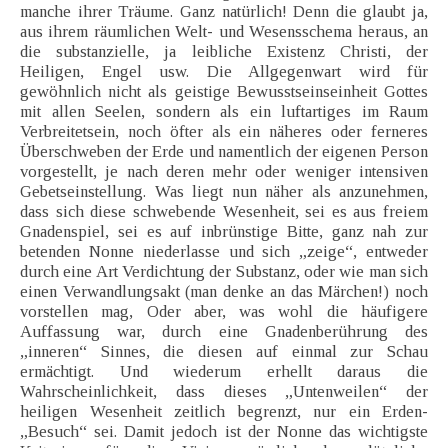
manche ihrer Träume. Ganz natürlich! Denn die glaubt ja,
aus ihrem räumlichen Welt- und Wesensschema heraus, an
die substanzielle, ja leibliche Existenz Christi, der
Heiligen, Engel usw. Die Allgegenwart wird für
gewöhnlich nicht als geistige Bewusstseinseinheit Gottes
mit allen Seelen, sondern als ein luftartiges im Raum
Verbreitetsein, noch öfter als ein näheres oder ferneres
Überschweben der Erde und namentlich der eigenen Person
vorgestellt, je nach deren mehr oder weniger intensiven
Gebetseinstellung. Was liegt nun näher als anzunehmen,
dass sich diese schwebende Wesenheit, sei es aus freiem
Gnadenspiel, sei es auf inbrünstige Bitte, ganz nah zur
betenden Nonne niederlasse und sich „zeige“, entweder
durch eine Art Verdichtung der Substanz, oder wie man sich
einen Verwandlungsakt (man denke an das Märchen!) noch
vorstellen mag, Oder aber, was wohl die häufigere
Auffassung war, durch eine Gnadenberührung des
„inneren“ Sinnes, die diesen auf einmal zur Schau
ermächtigt. Und wiederum erhellt daraus die
Wahrscheinlichkeit, dass dieses „Untenweilen“ der
heiligen Wesenheit zeitlich begrenzt, nur ein Erden-
„Besuch“ sei. Damit jedoch ist der Nonne das wichtigste