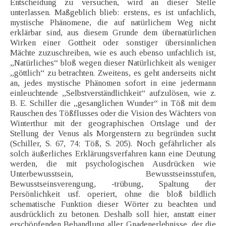
Entscheidung zu versuchen, wird an dieser Stelle
unterlassen. Maßgeblich blieb: erstens, es ist unfachlich,
mystische Phänomene, die auf natürlichem Weg nicht
erklärbar sind, aus diesem Grunde dem übernatürlichen
Wirken einer Gottheit oder sonstiger übersinnlichen
Mächte zuzuschreiben, wie es auch ebenso unfachlich ist,
„Natürliches“ bloß wegen dieser Natürlichkeit als weniger
„göttlich“ zu betrachten. Zweitens, es geht anderseits nicht
an, jedes mystische Phänomen sofort in eine jedermann
einleuchtende „Selbstverständlichkeit“ aufzulösen, wie z.
B. E. Schiller die „gesanglichen Wunder“ in Töß mit dem
Rauschen des Tößflusses oder die Vision des Wächters von
Winterthur mit der geographischen Ortslage und der
Stellung der Venus als Morgenstern zu begründen sucht
(Schiller, S. 67, 74; Töß, S. 205). Noch gefährlicher als
solch äußerliches Erklärungsverfahren kann eine Deutung
werden, die mit psychologischen Ausdrücken wie
Unterbewusstsein, Bewusstseinsstufen,
Bewusstseinsverengung, -trübung, Spaltung der
Persönlichkeit usf. operiert, ohne die bloß bildlich
schematische Funktion dieser Wörter zu beachten und
ausdrücklich zu betonen. Deshalb soll hier, anstatt einer
erschöpfenden Behandlung aller Gnadenerlebnisse, der die