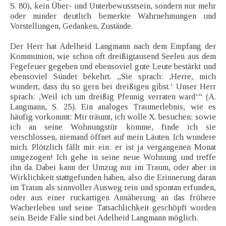
S. 80), kein Über- und Unterbewusstsein, sondern nur mehr
oder minder deutlich bemerkte Wahrnehmungen und
Vorstellungen, Gedanken, Zustände.
Der Herr hat Adelheid Langmann nach dem Empfang der
Kommunion, wie schon oft dreißigtausend Seelen aus dem
Fegefeuer gegeben und ebensoviel gute Leute bestärkt und
ebensoviel Sünder bekehrt. „Sie sprach: ,Herre, mich
wundert, dass du so gern bei dreißigen gibst.‘ Unser Herr
sprach: ,Weil ich um dreißig Pfennig verraten ward‘“ (A.
Langmann, S. 25). Ein analoges Traumerlebnis, wie es
häufig vorkommt: Mir träumt, ich wolle X. besuchen; sowie
ich an seine Wohnungstür komme, finde ich sie
verschlossen, niemand öffnet auf mein Läuten. Ich wundere
mich. Plötzlich fällt mir ein: er ist ja vergangenen Monat
umgezogen! Ich gehe in seine neue Wohnung und treffe
ihn da. Dabei kann der Umzug nur im Traum, oder aber in
Wirklichkeit stattgefunden haben, also die Erinnerung daran
im Traum als sinnvoller Ausweg rein und spontan erfunden,
oder aus einer ruckartigen Annäherung an das frühere
Wacherleben und seine Tatsachlichkeit geschöpft worden
sein. Beide Falle sind bei Adelheid Langmann möglich.