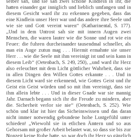
selber sah, und sie sah zwei schöne Kindlein in ihr, die
hatten einander gar inniglich und lieblich umfangen und in
diesem Gesicht ward ihr zu erkennen gegeben, dass das
eine Kindlein unser Herr war und das andere ihre Seele und
wie sie und Gott vereint waren“ (Katharinental, S. 177).
„Und in dem Untrost sah sie mit innern Augen zwei
Menschen, die waren lauter wie die Sonne und rot wie ein
Feuer; die fuhren durcheinander tausendmal schneller, als
man ein Auge zutun mag . . . Hiermit ermahnte sie unser
Herr . . . wie die Seele mit ihm vereinigt ist und sein kann in
diesem Leib“ (Oetenbach, S. 249, 250), „und ward ihr Herz
also erleuchtet mit dem Licht göttlicher Wahrheit, dass sie
in allen Dingen den Willen Gottes erkannte . . . Und in
diesem Licht ward sie erkennend, wie Gottes Geist und ihr
Geist ein Geist würden und so mit ihm vereinigt, dass sie
ihm allein lebte . . . Und in dieser Gnade war sie mannig
Jahr. Darnach begann sich ihr die Freude zu mindern, aber
die. Sicherheit verlor sie nie“ (Oetenbach, S. 252). Wie
schön und klar ist hier das Sicheinswissen und das daran
nicht immer notwendig gebundene hohe Lustgefühl unter
schieden! „Wiewohl sie in etlichen Ämtern und so aus
Gehorsam mit großer Arbeit belastet war, so dass sie bis zur
Nonzeit keine Ruhe hatte, so war doch ihr Herz so gänzlich