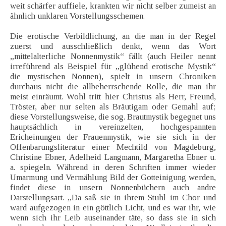
weit schärfer auffiele, krankten wir nicht selber zumeist an
ähnlich unklaren Vorstellungsschemen.
Die erotische Verbildlichung, an die man in der Regel
zuerst und ausschließlich denkt, wenn das Wort
„mittelalterliche Nonnenmystik“ fällt (auch Heiler nennt
irreführend als Beispiel für „glühend erotische Mystik“
die mystischen Nonnen), spielt in unsern Chroniken
durchaus nicht die allbeherrschende Rolle, die man ihr
meist einräumt. Wohl tritt hier Christus als Herr, Freund,
Tröster, aber nur selten als Bräutigam oder Gemahl auf;
diese Vorstellungsweise, die sog. Brautmystik begegnet uns
hauptsächlich in vereinzelten, hochgespannten
Ericheinungen der Frauenmystik, wie sie sich in der
Offenbarungsliteratur einer Mechtild von Magdeburg,
Christine Ebner, Adelheid Langmann, Margaretha Ebner u.
a. spiegeln. Während in deren Schriften immer wieder
Umarmung und Vermählung Bild der Gotteinigung werden,
findet diese in unsern Nonnenbüchern auch andre
Darstellungsart. „Da saß sie in ihrem Stuhl im Chor und
ward aufgezogen in ein göttlich Licht, und es war ihr, wie
wenn sich ihr Leib auseinander täte, so dass sie in sich