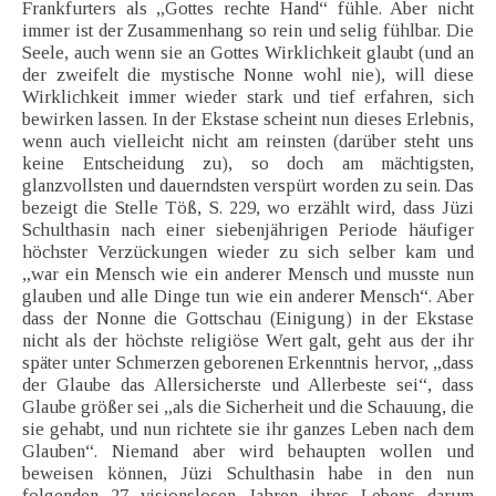
Frankfurters als „Gottes rechte Hand“ fühle. Aber nicht
immer ist der Zusammenhang so rein und selig fühlbar. Die
Seele, auch wenn sie an Gottes Wirklichkeit glaubt (und an
der zweifelt die mystische Nonne wohl nie), will diese
Wirklichkeit immer wieder stark und tief erfahren, sich
bewirken lassen. In der Ekstase scheint nun dieses Erlebnis,
wenn auch vielleicht nicht am reinsten (darüber steht uns
keine Entscheidung zu), so doch am mächtigsten,
glanzvollsten und dauerndsten verspürt worden zu sein. Das
bezeigt die Stelle Töß, S. 229, wo erzählt wird, dass Jüzi
Schulthasin nach einer siebenjährigen Periode häufiger
höchster Verzückungen wieder zu sich selber kam und
„war ein Mensch wie ein anderer Mensch und musste nun
glauben und alle Dinge tun wie ein anderer Mensch“. Aber
dass der Nonne die Gottschau (Einigung) in der Ekstase
nicht als der höchste religiöse Wert galt, geht aus der ihr
später unter Schmerzen geborenen Erkenntnis hervor, „dass
der Glaube das Allersicherste und Allerbeste sei“, dass
Glaube größer sei „als die Sicherheit und die Schauung, die
sie gehabt, und nun richtete sie ihr ganzes Leben nach dem
Glauben“. Niemand aber wird behaupten wollen und
beweisen können, Jüzi Schulthasin habe in den nun
folgenden 27 visionslosen Jahren ihres Lebens darum