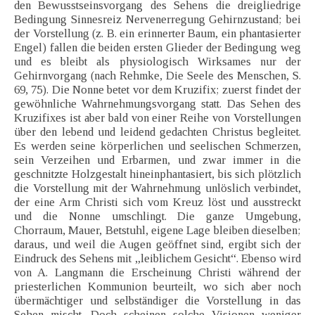
den Bewusstseinsvorgang des Sehens die dreigliedrige
Bedingung Sinnesreiz Nervenerregung Gehirnzustand; bei
der Vorstellung (z. B. ein erinnerter Baum, ein phantasierter
Engel) fallen die beiden ersten Glieder der Bedingung weg
und es bleibt als physiologisch Wirksames nur der
Gehirnvorgang (nach Rehmke, Die Seele des Menschen, S.
69, 75). Die Nonne betet vor dem Kruzifix; zuerst findet der
gewöhnliche Wahrnehmungsvorgang statt. Das Sehen des
Kruzifixes ist aber bald von einer Reihe von Vorstellungen
über den lebend und leidend gedachten Christus begleitet.
Es werden seine körperlichen und seelischen Schmerzen,
sein Verzeihen und Erbarmen, und zwar immer in die
geschnitzte Holzgestalt hineinphantasiert, bis sich plötzlich
die Vorstellung mit der Wahrnehmung unlöslich verbindet,
der eine Arm Christi sich vom Kreuz löst und ausstreckt
und die Nonne umschlingt. Die ganze Umgebung,
Chorraum, Mauer, Betstuhl, eigene Lage bleiben dieselben;
daraus, und weil die Augen geöffnet sind, ergibt sich der
Eindruck des Sehens mit „leiblichem Gesicht“. Ebenso wird
von A. Langmann die Erscheinung Christi während der
priesterlichen Kommunion beurteilt, wo sich aber noch
übermächtiger und selbständiger die Vorstellung in das
Sehen mischt. Doch scheinen solche Visionen weniger