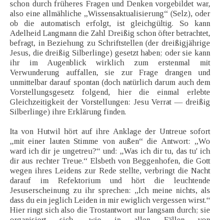
schon durch früheres Fragen und Denken vorgebildet war,
also eine allmähliche „Wissensaktualisierung“ (Selz), oder
ob die automatisch erfolgt, ist gleichgültig. So kann
Adelheid Langmann die Zahl Dreißig schon öfter betrachtet,
befragt, in Beziehung zu Schriftstellen (der dreißigjährige
Jesus, die dreißig Silberlinge) gesetzt haben; oder sie kann
ihr im Augenblick wirklich zum erstenmal mit
Verwunderung auffallen, sie zur Frage drangen und
unmittelbar darauf spontan (doch natürlich darum auch dem
Vorstellungsgesetz folgend, hier die einmal erlebte
Gleichzeitigkeit der Vorstellungen: Jesu Verrat — dreißig
Silberlinge) ihre Erklärung finden.
Ita von Hutwil hört auf ihre Anklage der Untreue sofort
„mit einer lauten Stimme von außen“ die Antwort: „Wo
ward ich dir je ungetreu?“ und: „Was ich dir tu, das tu' ich
dir aus rechter Treue.“ Elsbeth von Beggenhofen, die Gott
wegen ihres Leidens zur Rede stellte, verbringt die Nacht
darauf im Refektorium und hört die leuchtende
Jesuserscheinung zu ihr sprechen: „Ich meine nichts, als
dass du ein jeglich Leiden in mir ewiglich vergessen wirst.“
Hier ringt sich also die Trostantwort nur langsam durch; sie
organisiert sich, wie in allen Fällen von