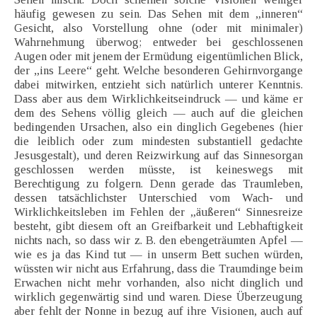
häufig gewesen zu sein. Das Sehen mit dem „inneren“
Gesicht, also Vorstellung ohne (oder mit minimaler)
Wahrnehmung überwog; entweder bei geschlossenen
Augen oder mit jenem der Ermüdung eigentümlichen Blick,
der „ins Leere“ geht. Welche besonderen Gehirnvorgange
dabei mitwirken, entzieht sich natürlich unterer Kenntnis.
Dass aber aus dem Wirklichkeitseindruck — und käme er
dem des Sehens völlig gleich — auch auf die gleichen
bedingenden Ursachen, also ein dinglich Gegebenes (hier
die leiblich oder zum mindesten substantiell gedachte
Jesusgestalt), und deren Reizwirkung auf das Sinnesorgan
geschlossen werden müsste, ist keineswegs mit
Berechtigung zu folgern. Denn gerade das Traumleben,
dessen tatsächlichster Unterschied vom Wach- und
Wirklichkeitsleben im Fehlen der „äußeren“ Sinnesreize
besteht, gibt diesem oft an Greifbarkeit und Lebhaftigkeit
nichts nach, so dass wir z. B. den ebengeträumten Apfel —
wie es ja das Kind tut — in unserm Bett suchen würden,
wüssten wir nicht aus Erfahrung, dass die Traumdinge beim
Erwachen nicht mehr vorhanden, also nicht dinglich und
wirklich gegenwärtig sind und waren. Diese Überzeugung
aber fehlt der Nonne in bezug auf ihre Visionen, auch auf