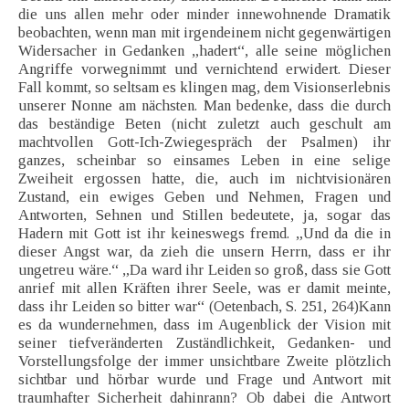
die uns allen mehr oder minder innewohnende Dramatik
beobachten, wenn man mit irgendeinem nicht gegenwärtigen
Widersacher in Gedanken „hadert“, alle seine möglichen
Angriffe vorwegnimmt und vernichtend erwidert. Dieser
Fall kommt, so seltsam es klingen mag, dem Visionserlebnis
unserer Nonne am nächsten. Man bedenke, dass die durch
das beständige Beten (nicht zuletzt auch geschult am
machtvollen Gott-Ich-Zwiegespräch der Psalmen) ihr
ganzes, scheinbar so einsames Leben in eine selige
Zweiheit ergossen hatte, die, auch im nichtvisionären
Zustand, ein ewiges Geben und Nehmen, Fragen und
Antworten, Sehnen und Stillen bedeutete, ja, sogar das
Hadern mit Gott ist ihr keineswegs fremd. „Und da die in
dieser Angst war, da zieh die unsern Herrn, dass er ihr
ungetreu wäre.“ „Da ward ihr Leiden so groß, dass sie Gott
anrief mit allen Kräften ihrer Seele, was er damit meinte,
dass ihr Leiden so bitter war“ (Oetenbach, S. 251, 264)Kann
es da wundernehmen, dass im Augenblick der Vision mit
seiner tiefveränderten Zuständlichkeit, Gedanken- und
Vorstellungsfolge der immer unsichtbare Zweite plötzlich
sichtbar und hörbar wurde und Frage und Antwort mit
traumhafter Sicherheit dahinrann? Ob dabei die Antwort