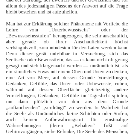
allem des jedesmaligen Passens der Antwort auf die Frage
bleibt bestehen und ist aufzuhellen.
Man hat zur Erklärung solcher Phänomene mit Vorliebe die
Lehre vom „Unterbewusstsein“ oder der
„Bewusstseinsstufen“ herangezogen, die sehr anschaulich,
aber gerade ob ihrer Anschaulichkeit höchst
verhängnisvoll, zum mindesten für den Laien werden kann.
Denn dieser gerät unfehlbar in Versuchung, sich das
Seelische oder Bewusstfein, das — es kann nicht oft genug
gesagt und sich klargemacht werden — unräumlich ist, als
ein räumliches Etwas mit einem Oben und Unten zu denken,
eine Art von Meer, auf dessen Grunde Vorstellungen,
Gedanken, Gefühle, das Unter- oder Unbewusste, ruhen,
während auf dessen Oberfläche gleichzeitig andere
Vorstellungen, Gedanken, Gefühle im Tageslicht spielen,
um dann plötzlich von den aus dem Grunde
„auftauchenden“ „verdrängt“ zu werden. In Wahrheit hat
die Seele als Unräumliches keine Schichten oder Stufen,
auch keinen Aufbewahrungsort für einstmalige
Wahrnehmungen (deren „Behalten“ fußt auf
Gehirnvorgängen; siehe Rehmke, Die Seele des Menschen,