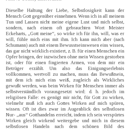
Dieselbe Haltung der Liebe, Selbstlosigkeit kann der
Mensch Gott gegenüber einnehmen. Wenn ich in all meinem
Tun und Lassen nicht meine eigene Lust und mich selbst,
sondern, nach einem oft gebrauchten Wort Meister
Eckeharts, „Gott meine“, so wirke ich für ihn, will, was er
will, fühle mich eins mit ihm. Ich kann mich aber (nach
Schumann) auch mit einem Bewusstseinswesen eins wissen,
das gar nicht wirklich existiert, z. B. für einen Menschen ein
Opfer bringen, der inzwischen ohne mein Wissen gestorben
ist, oder für einen fingierten Armen, von dem mir ein
Betrüger erzählt. Um also das Einigungserlebnis
vollkommen, wertvoll zu machen, muss das Bewußtsein,
mit dem ich mich eins weiß, zugleich als Wirkliches
gewußt werden, was beim Wirken für Menschen immer als
selbstverständlich vorausgesetzt wird; d. h. jedoch im
religiösen Falle: es genügt mir nicht, für Gott zu wirken,
vielmehr muß ich auch Gottes Wirken auf mich spüren,
wissen. Oft ist dies zwar im Augenblick des selbstlosen
Nur- „aus“ Gotthandelns erreicht, indem ich sein verspürtes
Wirken gleich wirkend weitergebe und mich in diesem
selbstlosen Handeln nach dem schönen Bild des