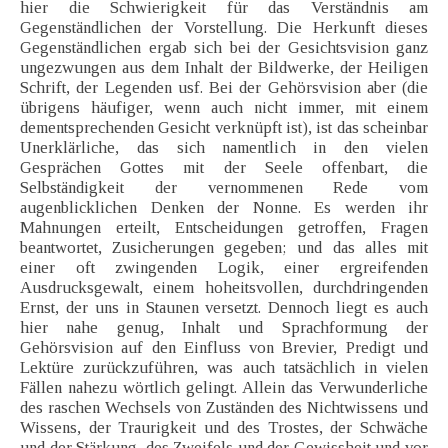
hier die Schwierigkeit für das Verständnis am
Gegenständlichen der Vorstellung. Die Herkunft dieses
Gegenständlichen ergab sich bei der Gesichtsvision ganz
ungezwungen aus dem Inhalt der Bildwerke, der Heiligen
Schrift, der Legenden usf. Bei der Gehörsvision aber (die
übrigens häufiger, wenn auch nicht immer, mit einem
dementsprechenden Gesicht verknüpft ist), ist das scheinbar
Unerklärliche, das sich namentlich in den vielen
Gesprächen Gottes mit der Seele offenbart, die
Selbständigkeit der vernommenen Rede vom
augenblicklichen Denken der Nonne. Es werden ihr
Mahnungen erteilt, Entscheidungen getroffen, Fragen
beantwortet, Zusicherungen gegeben; und das alles mit
einer oft zwingenden Logik, einer ergreifenden
Ausdrucksgewalt, einem hoheitsvollen, durchdringenden
Ernst, der uns in Staunen versetzt. Dennoch liegt es auch
hier nahe genug, Inhalt und Sprachformung der
Gehörsvision auf den Einfluss von Brevier, Predigt und
Lektüre zurückzuführen, was auch tatsächlich in vielen
Fällen nahezu wörtlich gelingt. Allein das Verwunderliche
des raschen Wechsels von Zuständen des Nichtwissens und
Wissens, der Traurigkeit und des Trostes, der Schwäche
und der Stärkung, des Zweifels und der Gewissheit und vor