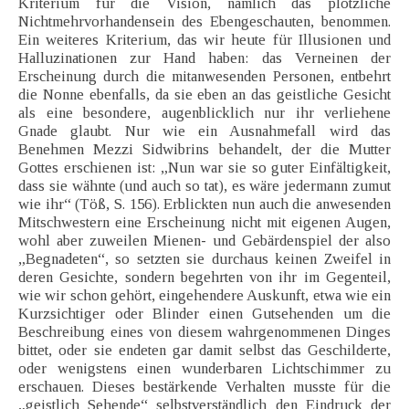
Kriterium für die Vision, nämlich das plötzliche
Nichtmehrvorhandensein des Ebengeschauten, benommen.
Ein weiteres Kriterium, das wir heute für Illusionen und
Halluzinationen zur Hand haben: das Verneinen der
Erscheinung durch die mitanwesenden Personen, entbehrt
die Nonne ebenfalls, da sie eben an das geistliche Gesicht
als eine besondere, augenblicklich nur ihr verliehene
Gnade glaubt. Nur wie ein Ausnahmefall wird das
Benehmen Mezzi Sidwibrins behandelt, der die Mutter
Gottes erschienen ist: „Nun war sie so guter Einfältigkeit,
dass sie wähnte (und auch so tat), es wäre jedermann zumut
wie ihr“ (Töß, S. 156). Erblickten nun auch die anwesenden
Mitschwestern eine Erscheinung nicht mit eigenen Augen,
wohl aber zuweilen Mienen- und Gebärdenspiel der also
„Begnadeten“, so setzten sie durchaus keinen Zweifel in
deren Gesichte, sondern begehrten von ihr im Gegenteil,
wie wir schon gehört, eingehendere Auskunft, etwa wie ein
Kurzsichtiger oder Blinder einen Gutsehenden um die
Beschreibung eines von diesem wahrgenommenen Dinges
bittet, oder sie endeten gar damit selbst das Geschilderte,
oder wenigstens einen wunderbaren Lichtschimmer zu
erschauen. Dieses bestärkende Verhalten musste für die
„geistlich Sehende“ selbstverständlich den Eindruck der