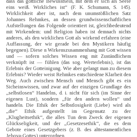
dass das göttliche Bewusstsein, mit dem er sich als Seele
eins weiß. Wirkliches ist“ (F. K. Schumann, S. 145).
Wirklichkeit aber ist, nach dem unumstößlichen Satz
Johannes Rehmkes, an dessen grundwissenschaftlichen
Aufstellungen das Folgende orientiert ist, gleichbedeutend
mit Wirkendem; und Religion haben ist demnach nichts
anderes, als den wirklichen Gott als wirkend erfahren (eine
Auffassung, der wir gerade bei den Mystikern häufig
begegnen). Diese n Wirkenszusammenhang mit Gott wissen
und — sofern solches Wissen eng mit Zuständlichem
verknüpft ist — fühlen (das sog. Werterlebnis), ist das
Erlebnis der Gotteinigung. Wie aber gelangt man zu diesem
Erlebnis? Wieder weist Rehmkes entschiedene Klarheit den
Weg. Auch zwischen Mensch und Mensch gibt es ein
Sicheinswissen, und zwar auf der einzigen Grundlage des
„selbstlosen“ Handelns, d. i. nicht für sich (im Sinne der
eigenen Lust), sondern „für den andern wollen“ und
handeln. Die Ethik der Selbstlosigkeit (Liebe) wird als
„die“ Ethik aufgestellt im Gegensatz zu der
„Klugheitsethik“, die alles Tun dem Zweck der eigenen
Glückseligkeit, und der „Gesetzesethik“, die es dem
Gebote eines Gesetzgebers (z. B. des alttestamentlichen
Jehova-Gottes) unterordnen.