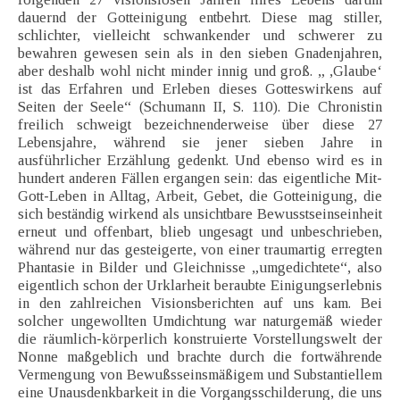
dauernd der Gotteinigung entbehrt. Diese mag stiller,
schlichter, vielleicht schwankender und schwerer zu
bewahren gewesen sein als in den sieben Gnadenjahren,
aber deshalb wohl nicht minder innig und groß. „ ,Glaube‘
ist das Erfahren und Erleben dieses Gotteswirkens auf
Seiten der Seele“ (Schumann II, S. 110). Die Chronistin
freilich schweigt bezeichnenderweise über diese 27
Lebensjahre, während sie jener sieben Jahre in
ausführlicher Erzählung gedenkt. Und ebenso wird es in
hundert anderen Fällen ergangen sein: das eigentliche Mit-
Gott-Leben in Alltag, Arbeit, Gebet, die Gotteinigung, die
sich beständig wirkend als unsichtbare Bewusstseinseinheit
erneut und offenbart, blieb ungesagt und unbeschrieben,
während nur das gesteigerte, von einer traumartig erregten
Phantasie in Bilder und Gleichnisse „umgedichtete“, also
eigentlich schon der Urklarheit beraubte Einigungserlebnis
in den zahlreichen Visionsberichten auf uns kam. Bei
solcher ungewollten Umdichtung war naturgemäß wieder
die räumlich-körperlich konstruierte Vorstellungswelt der
Nonne maßgeblich und brachte durch die fortwährende
Vermengung von Bewußsseinsmäßigem und Substantiellem
eine Unausdenkbarkeit in die Vorgangsschilderung, die uns