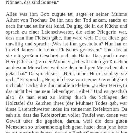
Nonnen, das sind Sonnen.“
Alles was ihm Gott zugute tat, sagte er seiner Muhme
Alheit von Trochau. Da ihn nun der Tod ankam, sandte er
nach ihr und tat ihr das kund. Da ging die in die Küche und
sprach zu einer Laienschwester, die seine Pflegerin war,
dass man ihm Fleisch gäbe, ihm wäre weh. Da tat diese gar
unwillig und sprach: ,,Was ist ihm geschehen? Nun hat er
in viel Jahren nie keines Fleisches genossen.“ Und das tat
sie mit großem Geschrei und mit Härte. Da sprach unser
Herr (Christus) zu der Muhme: „Ich will mich groß rächen
an diesem Menschen, weil sie dem heiligen Menschen also
getan hat.“ Da sprach sie : „Nein, lieber Herre, schlage sie
nicht.“ Er sprach: „Nein, ich lasse von meiner Gerechtigkeit
nicht ab.“ Da bat die ihn mit allem Flehen: „Lieber Herre, tu
das nicht bei meinem lebendigen Leibe!“ Und es geschah
also: da man einst zu Mittag durch das Schlagen der
Holztafel das Zeichen ihres (der Muhme) Todes gab, war
diese Laienschwester indes im steinernen Refektorium. Da
sah sie, dass das Refektorium voller Teufel war, denen war
Gewalt über die gegeben, darum, weil die dem guten
Menschen so unbarmherziglich getan hatte; denn jene hatte
es oft zuvor kundgetan, dass die Rache Gottes auf sie fallen