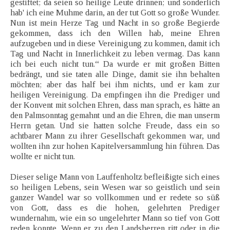
gestiftet; da seien so heilige Leute drinnen; und sonderlich
hab' ich eine Muhme darin, an der tut Gott so große Wunder.
Nun ist mein Herze Tag und Nacht in so große Begierde
gekommen, dass ich den Willen hab, meine Ehren
aufzugeben und in diese Vereinigung zu kommen, damit ich
Tag und Nacht in Innerlichkeit zu leben vermag. Das kann
ich bei euch nicht tun.“ Da wurde er mit großen Bitten
bedrängt, und sie taten alle Dinge, damit sie ihn behalten
möchten; aber das half bei ihm nichts, und er kam zur
heiligen Vereinigung. Da empfingen ihn die Prediger und
der Konvent mit solchen Ehren, dass man sprach, es hätte an
den Palmsonntag gemahnt und an die Ehren, die man unserm
Herrn getan. Und sie hatten solche Freude, dass ein so
achtbarer Mann zu ihrer Gesellschaft gekommen war, und
wollten ihn zur hohen Kapitelversammlung hin führen. Das
wollte er nicht tun.
Dieser selige Mann von Lauffenholtz befleißigte sich eines
so heiligen Lebens, sein Wesen war so geistlich und sein
ganzer Wandel war so vollkommen und er redete so süß
von Gott, dass es die hohen, gelehrten Prediger
wundernahm, wie ein so ungelehrter Mann so tief von Gott
reden konnte. Wenn er zu den Landsherren ritt oder in die