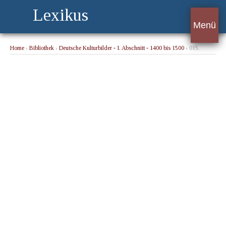
Lexikus
Menü
Home
›
Bibliothek
›
Deutsche Kulturbilder - I. Abschnitt - 1400 bis 1500
› 015.
Frauenreise