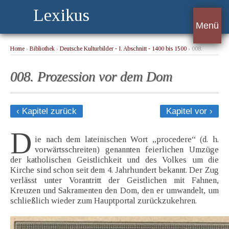
Lexikus
Menü
Home
›
Bibliothek
›
Deutsche Kulturbilder - I. Abschnitt - 1400 bis 1500
› 008.
Prozession vor dem Dom
008. Prozession vor dem Dom
‹ Kapitel zurück
Kapitel vor ›
D
ie nach dem lateinischen Wort „procedere“ (d. h.
vorwärtsschreiten) genannten feierlichen Umzüge
der katholischen Geistlichkeit und des Volkes um die
Kirche sind schon seit dem 4. Jahrhundert bekannt. Der Zug
verlässt unter Vorantritt der Geistlichen mit Fahnen,
Kreuzen und Sakramenten den Dom, den er umwandelt, um
schließlich wieder zum Hauptportal zurückzukehren.