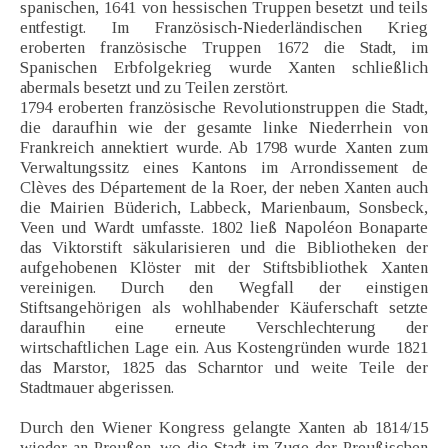
spanischen, 1641 von hessischen Truppen besetzt und teils
entfestigt. Im Französisch-Niederländischen Krieg
eroberten französische Truppen 1672 die Stadt, im
Spanischen Erbfolgekrieg wurde Xanten schließlich
abermals besetzt und zu Teilen zerstört.
1794 eroberten französische Revolutionstruppen die Stadt,
die daraufhin wie der gesamte linke Niederrhein von
Frankreich annektiert wurde. Ab 1798 wurde Xanten zum
Verwaltungssitz eines Kantons im Arrondissement de
Clèves des Département de la Roer, der neben Xanten auch
die Mairien Büderich, Labbeck, Marienbaum, Sonsbeck,
Veen und Wardt umfasste. 1802 ließ Napoléon Bonaparte
das Viktorstift säkularisieren und die Bibliotheken der
aufgehobenen Klöster mit der Stiftsbibliothek Xanten
vereinigen. Durch den Wegfall der einstigen
Stiftsangehörigen als wohlhabender Käuferschaft setzte
daraufhin eine erneute Verschlechterung der
wirtschaftlichen Lage ein. Aus Kostengründen wurde 1821
das Marstor, 1825 das Scharntor und weite Teile der
Stadtmauer abgerissen.
Durch den Wiener Kongress gelangte Xanten ab 1814/15
wieder an Preußen, wo die Stadt im Zuge der Preußischen