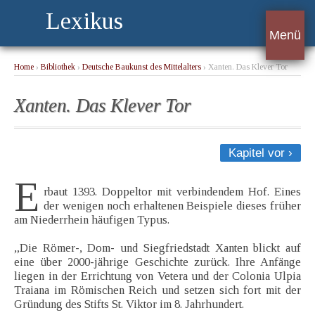
Lexikus
Menü
Home
›
Bibliothek
›
Deutsche Baukunst des Mittelalters
› Xanten. Das Klever Tor
Xanten. Das Klever Tor
Kapitel vor ›
E
rbaut 1393. Doppeltor mit verbindendem Hof. Eines
der wenigen noch erhaltenen Beispiele dieses früher
am Niederrhein häufigen Typus.
„Die Römer-, Dom- und Siegfriedstadt Xanten blickt auf
eine über 2000-jährige Geschichte zurück. Ihre Anfänge
liegen in der Errichtung von Vetera und der Colonia Ulpia
Traiana im Römischen Reich und setzen sich fort mit der
Gründung des Stifts St. Viktor im 8. Jahrhundert.