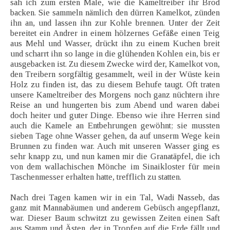
sah ich zum ersten Male, wie die Kameltreiber ihr Brod
backen. Sie sammeln nämlich den dürren Kamelkot, zünden
ihn an, und lassen ihn zur Kohle brennen. Unter der Zeit
bereitet ein Andrer in einem hölzernes Gefäße einen Teig
aus Mehl und Wasser, drückt ihn zu einem Kuchen breit
und scharrt ihn so lange in die glühenden Kohlen ein, bis er
ausgebacken ist. Zu diesem Zwecke wird der, Kamelkot von,
den Treibern sorgfältig gesammelt, weil in der Wüste kein
Holz zu finden ist, das zu diesem Behufe taugt. Oft traten
unsere Kameltreiber des Morgens noch ganz nüchtern ihre
Reise an und hungerten bis zum Abend und waren dabei
doch heiter und guter Dinge. Ebenso wie ihre Herren sind
auch die Kamele an Entbehrungen gewöhnt; sie mussten
sieben Tage ohne Wasser gehen, da auf unserm Wege kein
Brunnen zu finden war. Auch mit unseren Wasser ging es
sehr knapp zu, und nun kamen mir die Granatäpfel, die ich
von dem wallachischen Mönche im Sinaikloster für mein
Taschenmesser erhalten hatte, trefflich zu statten.
Nach drei Tagen kamen wir in ein Tal, Wadi Nasseb, das
ganz mit Mannabäumen und anderem Gebüsch angepflanzt,
war. Dieser Baum schwitzt zu gewissen Zeiten einen Saft
aus Stamm und Ästen, der in Tropfen auf die Erde fällt und