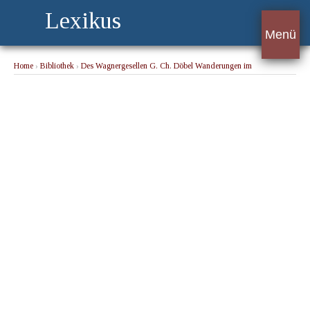
Lexikus
Menü
Home
›
Bibliothek
›
Des Wagnergesellen G. Ch. Döbel Wanderungen im
Morgenlande. Band 2
› Von Tor, Suez durch die Wüste el Kaa