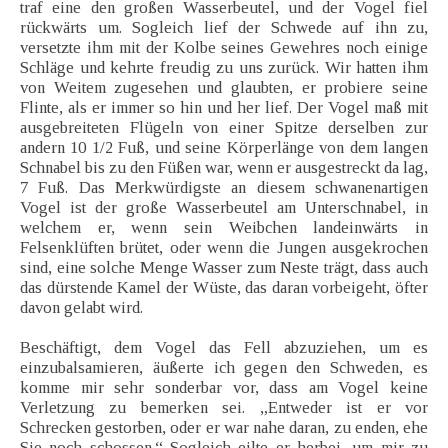
traf eine den großen Wasserbeutel, und der Vogel fiel
rückwärts um. Sogleich lief der Schwede auf ihn zu,
versetzte ihm mit der Kolbe seines Gewehres noch einige
Schläge und kehrte freudig zu uns zurück. Wir hatten ihm
von Weitem zugesehen und glaubten, er probiere seine
Flinte, als er immer so hin und her lief. Der Vogel maß mit
ausgebreiteten Flügeln von einer Spitze derselben zur
andern 10 1/2 Fuß, und seine Körperlänge von dem langen
Schnabel bis zu den Füßen war, wenn er ausgestreckt da lag,
7 Fuß. Das Merkwürdigste an diesem schwanenartigen
Vogel ist der große Wasserbeutel am Unterschnabel, in
welchem er, wenn sein Weibchen landeinwärts in
Felsenklüften brütet, oder wenn die Jungen ausgekrochen
sind, eine solche Menge Wasser zum Neste trägt, dass auch
das dürstende Kamel der Wüste, das daran vorbeigeht, öfter
davon gelabt wird.
Beschäftigt, dem Vogel das Fell abzuziehen, um es
einzubalsamieren, äußerte ich gegen den Schweden, es
komme mir sehr sonderbar vor, dass am Vogel keine
Verletzung zu bemerken sei. „Entweder ist er vor
Schrecken gestorben, oder er war nahe daran, zu enden, ehe
Sie noch schossen.“ Sogleich eilte er herbei, um mir zu