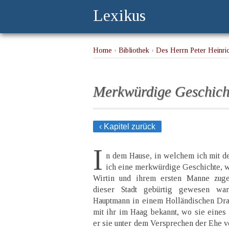
Lexikus
Home
›
Bibliothek
›
Des Herrn Peter Heinric
Reisen
› Merkwürdige Geschichten mit des Ve
Merkwürdige Geschicht
‹ Kapitel zurück
I
n dem Hause, in welchem ich mit de
ich eine merkwürdige Geschichte, w
Wirtin und ihrem ersten Manne zuget
dieser Stadt gebürtig gewesen wa
Hauptmann in einem Holländischen Dr
mit ihr im Haag bekannt, wo sie eines
er sie unter dem Versprechen der Ehe v