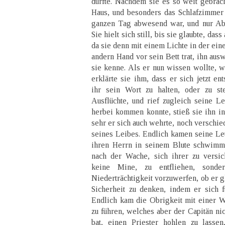
dürfte. Nachdem sie es so weit gebracht
Haus, und besonders das Schlafzimmer
ganzen Tag abwesend war, und nur Ab
Sie hielt sich still, bis sie glaubte, das
da sie denn mit einem Lichte in der ein
andern Hand vor sein Bett trat, ihn ausw
sie kenne. Als er nun wissen wollte, wa
erklärte sie ihm, dass er sich jetzt e
ihr sein Wort zu halten, oder zu st
Ausflüchte, und rief zugleich seine L
herbei kommen konnte, stieß sie ihn in
sehr er sich auch wehrte, noch verschie
seines Leibes. Endlich kamen seine Leu
ihren Herrn in seinem Blute schwimme
nach der Wache, sich ihrer zu versic
keine Mine, zu entfliehen, sonde
Niederträchtigkeit vorzuwerfen, ob er gl
Sicherheit zu denken, indem er sich fü
Endlich kam die Obrigkeit mit einer W
zu führen, welches aber der Capitän ni
bat, einen Priester hohlen zu lasse