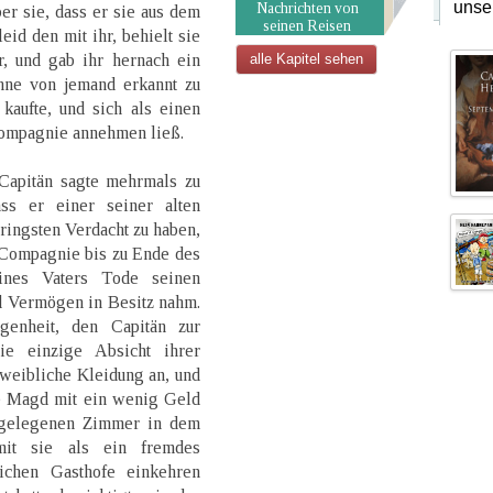
unse
Nachrichten von
ber sie, dass er sie aus dem
seinen Reisen
leid den mit ihr, behielt sie
, und gab ihr hernach ein
alle Kapitel sehen
hne von jemand erkannt zu
kaufte, und sich als einen
Compagnie annehmen ließ.
 Capitän sagte mehrmals zu
ss er einer seiner alten
ringsten Verdacht zu haben,
r Compagnie bis zu Ende des
ines Vaters Tode seinen
d Vermögen in Besitz nahm.
genheit, den Capitän zur
ie einzige Absicht ihrer
 weibliche Kleidung an, und
ne Magd mit ein wenig Geld
abgelegenen Zimmer in dem
mit sie als ein fremdes
ichen Gasthofe einkehren