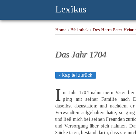
Lexikus
Home
›
Bibliothek
›
Des Herrn Peter Heinric
Reisen
› Das Jahr 1704
Das Jahr 1704
‹ Kapitel zurück
I
m Jahr 1704 nahm mein Vater bei
ging mit seiner Familie nach D
daselbst abzustatten; und nachdem er
Verwandten aufgehalten hatte, so ging
und ließ mich bei seinen Freunden zurü
und Versorgung über sich nahmen. Das
Stücke taten, bestand darin, dass sie m