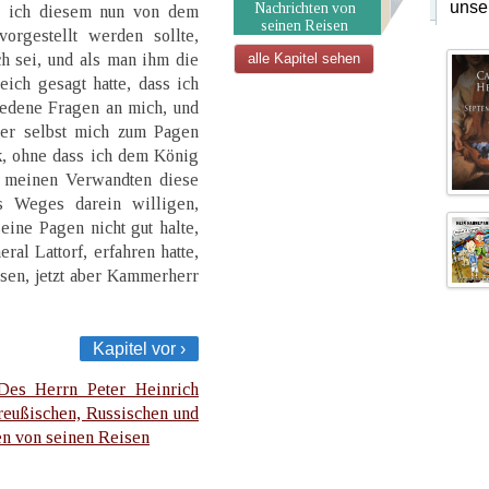
unse
Nachrichten von
s ich diesem nun von dem
seinen Reisen
orgestellt werden sollte,
h sei, und als man ihm die
alle Kapitel sehen
ich gesagt hatte, dass ich
iedene Fragen an mich, und
 er selbst mich zum Pagen
k, ohne dass ich dem König
h meinen Verwandten diese
es Weges darein willigen,
eine Pagen nicht gut halte,
al Lattorf, erfahren hatte,
sen, jetzt aber Kammerherr
Kapitel vor ›
Des Herrn Peter Heinrich
reußischen, Russischen und
en von seinen Reisen