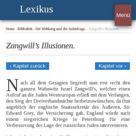
Lexikus
Menü
Home
›
Bibliothek
›
Der Weltkrieg und die Judenfrage.
› Zangwill’s Illusionen.
Zangwill’s Illusionen.
‹ Kapitel zurück
Kapitel vor ›
N
ach all dem Gesagten begreift man erst recht den
ganzen Wahnwitz Israel Zangwill's, welcher einen
Aufruf an die Juden Westeuropas erließ mit dem Verlangen,
den Sieg der Dreiverbandmächte herbeizuwünschen, da ihm
angeblich der englische Staatssekretär des Äußeren, Sir
Edward Grey, die Versicherung gab, England würde nach
einem siegreichen Kriege in Petersburg für eine
Verbesserung der Lage der russischen Juden intervenieren.