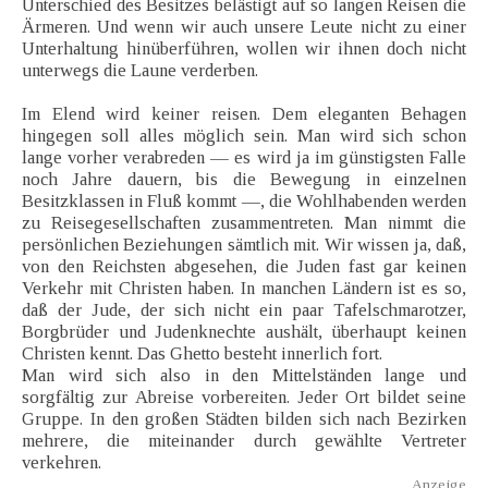
Unterschied des Besitzes belästigt auf so langen Reisen die
Ärmeren. Und wenn wir auch unsere Leute nicht zu einer
Unterhaltung hinüberführen, wollen wir ihnen doch nicht
unterwegs die Laune verderben.
Im Elend wird keiner reisen. Dem eleganten Behagen
hingegen soll alles möglich sein. Man wird sich schon
lange vorher verabreden — es wird ja im günstigsten Falle
noch Jahre dauern, bis die Bewegung in einzelnen
Besitzklassen in Fluß kommt —, die Wohlhabenden werden
zu Reisegesellschaften zusammentreten. Man nimmt die
persönlichen Beziehungen sämtlich mit. Wir wissen ja, daß,
von den Reichsten abgesehen, die Juden fast gar keinen
Verkehr mit Christen haben. In manchen Ländern ist es so,
daß der Jude, der sich nicht ein paar Tafelschmarotzer,
Borgbrüder und Judenknechte aushält, überhaupt keinen
Christen kennt. Das Ghetto besteht innerlich fort.
Man wird sich also in den Mittelständen lange und
sorgfältig zur Abreise vorbereiten. Jeder Ort bildet seine
Gruppe. In den großen Städten bilden sich nach Bezirken
mehrere, die miteinander durch gewählte Vertreter
verkehren.