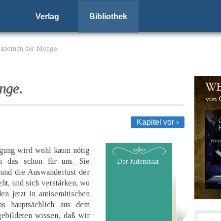
Verlag
Bibliothek
hänomen der Menge.
nge.
Kapitel vor ›
gung wird wohl kaum nötig
n das schon für uns. Sie
Der Judenstaat
 und die Auswanderlust der
ht, und sich verstärken, wo
n jetzt in antisemitischen
as hauptsächlich aus dem
gebildeten wissen, daß wir