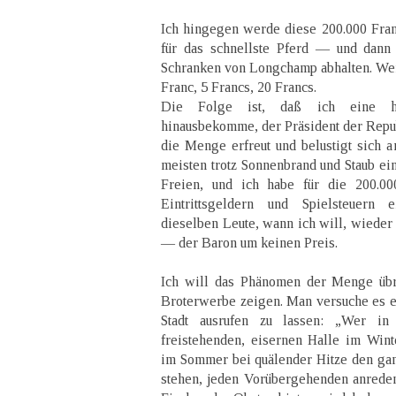
Ich hingegen werde diese 200.000 Fran
für das schnellste Pferd — und dann 
Schranken von Longchamp abhalten. Wer 
Franc, 5 Francs, 20 Francs.
Die Folge ist, daß ich eine h
hinausbekomme, der Präsident der Repub
die Menge erfreut und belustigt sich an
meisten trotz Sonnenbrand und Staub e
Freien, und ich habe für die 200.00
Eintrittsgeldern und Spielsteuern
dieselben Leute, wann ich will, wieder 
— der Baron um keinen Preis.
Ich will das Phänomen der Menge übr
Broterwerbe zeigen. Man versuche es ei
Stadt ausrufen zu lassen: „Wer in
freistehenden, eisernen Halle im Winte
im Sommer bei quälender Hitze den ga
stehen, jeden Vorübergehenden anrede