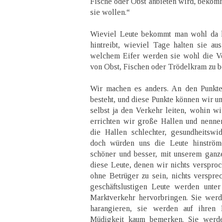
Fische oder Obst anbieten wird, bekomm
sie wollen.“
Wieviel Leute bekommt man wohl da 
hintreibt, wieviel Tage halten sie au
welchem Eifer werden sie wohl die V
von Obst, Fischen oder Trödelkram zu 
Wir machen es anders. An den Punkte
besteht, und diese Punkte können wir um
selbst ja den Verkehr leiten, wohin wi
errichten wir große Hallen und nenne
die Hallen schlechter, gesundheitswi
doch würden uns die Leute hinströ
schöner und besser, mit unserem gan
diese Leute, denen wir nichts versproc
ohne Betrüger zu sein, nichts verspre
geschäftslustigen Leute werden unter
Marktverkehr hervorbringen. Sie werd
harangieren, sie werden auf ihren
Müdigkeit kaum bemerken. Sie werd