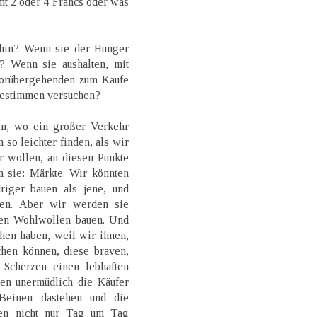
t 2 oder 4 Francs oder was
hin? Wenn sie der Hunger
s? Wenn sie aushalten, mit
orübergehenden zum Kaufe
bestimmen versuchen?
n, wo ein großer Verkehr
 so leichter finden, als wir
r wollen, an diesen Punkte
n sie: Märkte. Wir könnten
driger bauen als jene, und
men. Aber wir werden sie
zen Wohlwollen bauen. Und
hen haben, weil wir ihnen,
chen können, diese braven,
 Scherzen einen lebhaften
en unermüdlich die Käufer
 Beinen dastehen und die
en nicht nur Tag um Tag