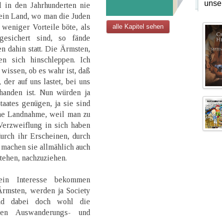
unse
l in den Jahrhunderten nie
ein Land, wo man die Juden
weniger Vorteile böte, als
alle Kapitel sehen
gesichert sind, so fände
n dahin statt. Die Ärmsten,
en sich hinschleppen. Ich
h wissen, ob es wahr ist, daß
er auf uns lastet, bei uns
handen ist. Nun würden ja
aates genügen, ja sie sind
ine Landnahme, weil man zu
erzweiflung in sich haben
rch ihr Erscheinen, durch
 machen sie allmählich auch
stehen, nachzuziehen.
ein Interesse bekommen
Ärmsten, werden ja Society
nd dabei doch wohl die
den Auswanderungs- und