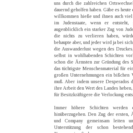
uns durch die zahlreichen Ortswechse
dauernd geholfen haben. Gäbe es heute 
willkommen hieße und ihnen auch viel 
im Judenstaate, wenn er entsteht, 
augenblicklich ein starker Zug von Jude
die nichts zu verlieren haben, würd
behaupte aber, und jeder wird ja bei sic
die Auswanderlust wegen des Druckes, d
selbst in wohlhabenden Schichten vor
schon die Ärmsten zur Gründung des St
das tüchtigste Menschenmaterial für e
großen Unternehmungen ein bißchen V
muß. Aber indem unsere Desperados du
ihre Arbeit den Wert des Landes heben,
für Besitzkräftigere die Verlockung ent
Immer höhere Schichten werden 
hinüberzugehen. Den Zug der ersten, 
und Company gemeinsam leiten u
Unterstützung der schon bestehen