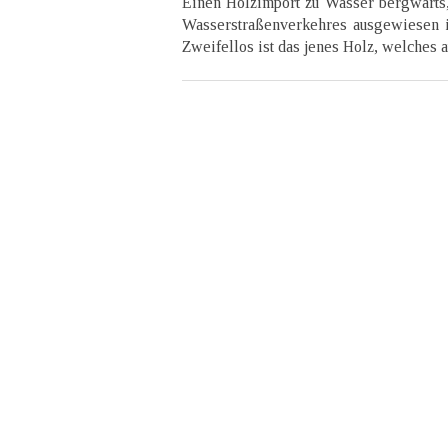
Einen Holzimport zu Wasser bergwärts, 
Wasserstraßenverkehres ausgewiesen is
Zweifellos ist das jenes Holz, welches 