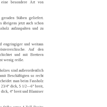
. eine besondere Art von
eraden Stäben geliefert.
 übrigens jetzt auch schon
sholz aufzuspalten und zu
nd engringiger und weitaus
sterreichische. Auf den
hichtet und mit Brettern
st wenig reiße.
olzes sind außerordentlich
amit Beschäftigten so recht
scheidet man beim Fassholz
23/4“ dick, 5 1/2—6“ breit,
dick, 4“ breit und Blamiser