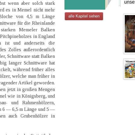
unse
bst wenn aber solch stark
ird es in Memel nicht mehr
f Bloche von 4,5 m Länge
alle Kapitel sehen
nittware für die Rheinlande
 starken Memeler Balken
 Pitchpineholzes in England
 ist und anderseits die
des Zolles außerordentlich
ler, Schnittware statt Balken
big langer Schnittware hat
ickelt, während früher alles
lzer, welche man früher in
rragender Artikel geworden.
men jetzt in großen Mengen
mel wie in Königsberg, und
bau- und Rahmenhölzern,
en 6 — 6,5 m Länge und 5 —
men auch Grubenhölzer in