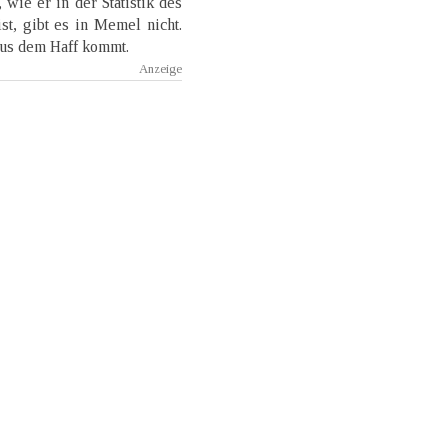
wie er in der Statistik des
t, gibt es in Memel nicht.
aus dem Haff kommt.