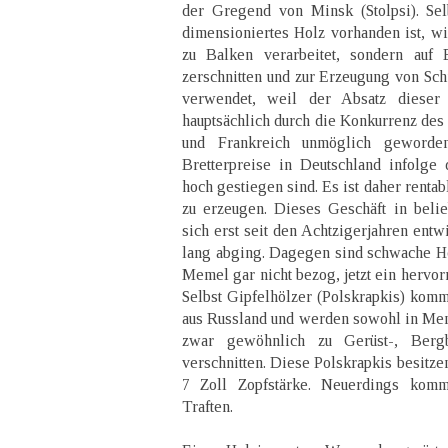
der Gregend von Minsk (Stolpsi). Sel
dimensioniertes Holz vorhanden ist, w
zu Balken verarbeitet, sondern au
zerschnitten und zur Erzeugung von Sch
verwendet, weil der Absatz dieser
hauptsächlich durch die Konkurrenz des
und Frankreich unmöglich geworden
Bretterpreise in Deutschland infolge 
hoch gestiegen sind. Es ist daher rentab
zu erzeugen. Dieses Geschäft in belie
sich erst seit den Achtzigerjahren entw
lang abging. Dagegen sind schwache Hö
Memel gar nicht bezog, jetzt ein hervo
Selbst Gipfelhölzer (Polskrapkis) kom
aus Russland und werden sowohl in Me
zwar gewöhnlich zu Gerüst-, Berg
verschnitten. Diese Polskrapkis besitz
7 Zoll Zopfstärke. Neuerdings kom
Traften.