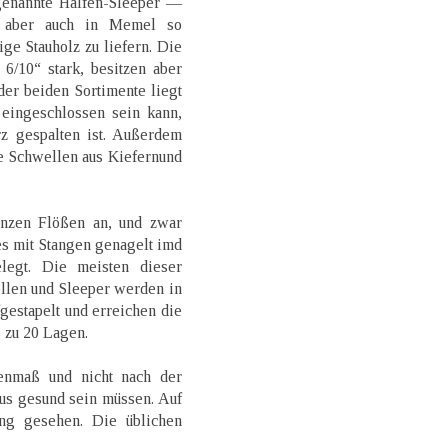
genannte Halfen-Sleeper —
d aber auch in Memel so
tige Stauholz zu liefern. Die
6/10“ stark, besitzen aber
er beiden Sortimente liegt
 eingeschlossen sein kann,
 gespalten ist. Außerdem
e Schwellen aus Kiefernund
nzen Flößen an, und zwar
es mit Stangen genagelt imd
legt. Die meisten dieser
llen und Sleeper werden in
estapelt und erreichen die
s zu 20 Lagen.
nmaß und nicht nach der
haus gesund sein müssen. Auf
ng gesehen. Die üblichen