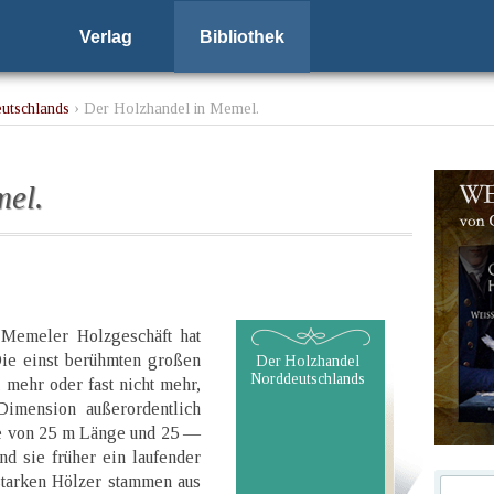
Verlag
Bibliothek
utschlands
› Der Holzhandel in Memel.
mel.
e Memeler Holzgeschäft hat
Die einst berühmten großen
Der Holzhandel
Norddeutschlands
mehr oder fast nicht mehr,
Dimension außerordentlich
me von 25 m Länge und 25 —
nd sie früher ein laufender
starken Hölzer stammen aus