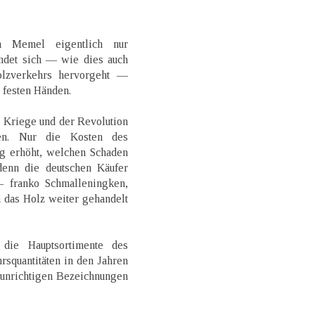
h Memel eigentlich nur
indet sich — wie dies auch
olzverkehrs hervorgeht —
n festen Händen.
r Kriege und der Revolution
en. Nur die Kosten des
ig erhöht, welchen Schaden
denn die deutschen Käufer
franko Schmalleningken,
 das Holz weiter gehandelt
 die Hauptsortimente des
squantitäten in den Jahren
 unrichtigen Bezeichnungen