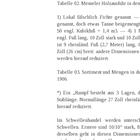
Tabelle 02. Memeler Holzausfuhr in de
1) Lokal fälschlich Fichte genannt. —
genannt, doch etwas Tanne beigemengt
50 engl. Kubikfuß = 1,4 m3. — 4) 1 N
engl. Fuß lang, 10 Zoll stark und 10 Zo
ist 9 rheinländ. Fuß (2,7 Meter) lang, 
Zoll (26 cm) breit; andere Dimensionen
werden hierauf reduziert.
Tabelle 03. Sortiment und Mengen in de
1906.
*) Ein „Rumpf besteht aus 3 Lagen, d
Stablänge. Normallänge 27 Zoll rheinl
hierauf reduziert.
Im Schwellenhandel werden untersc
Schwellen. Erstere sind 10/10“ stark, 8
derselben geht in diesen Dimensione