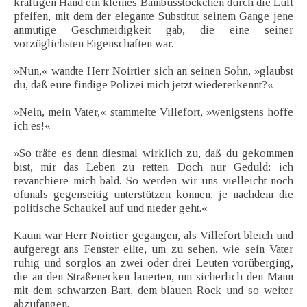
kräftigen Hand ein kleines Bambusstöckchen durch die Luft
pfeifen, mit dem der elegante Substitut seinem Gange jene
anmutige Geschmeidigkeit gab, die eine seiner
vorzüglichsten Eigenschaften war.
»Nun,« wandte Herr Noirtier sich an seinen Sohn, »glaubst
du, daß eure findige Polizei mich jetzt wiedererkennt?«
»Nein, mein Vater,« stammelte Villefort, »wenigstens hoffe
ich es!«
»So träfe es denn diesmal wirklich zu, daß du gekommen
bist, mir das Leben zu retten. Doch nur Geduld: ich
revanchiere mich bald. So werden wir uns vielleicht noch
oftmals gegenseitig unterstützen können, je nachdem die
politische Schaukel auf und nieder geht.«
Kaum war Herr Noirtier gegangen, als Villefort bleich und
aufgeregt ans Fenster eilte, um zu sehen, wie sein Vater
ruhig und sorglos an zwei oder drei Leuten vorüberging,
die an den Straßenecken lauerten, um sicherlich den Mann
mit dem schwarzen Bart, dem blauen Rock und so weiter
abzufangen.