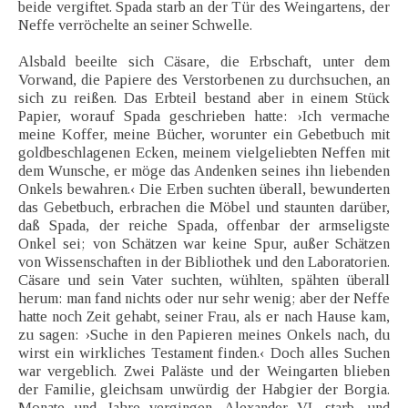
beide vergiftet. Spada starb an der Tür des Weingartens, der
Neffe verröchelte an seiner Schwelle.
Alsbald beeilte sich Cäsare, die Erbschaft, unter dem
Vorwand, die Papiere des Verstorbenen zu durchsuchen, an
sich zu reißen. Das Erbteil bestand aber in einem Stück
Papier, worauf Spada geschrieben hatte: ›Ich vermache
meine Koffer, meine Bücher, worunter ein Gebetbuch mit
goldbeschlagenen Ecken, meinem vielgeliebten Neffen mit
dem Wunsche, er möge das Andenken seines ihn liebenden
Onkels bewahren.‹ Die Erben suchten überall, bewunderten
das Gebetbuch, erbrachen die Möbel und staunten darüber,
daß Spada, der reiche Spada, offenbar der armseligste
Onkel sei; von Schätzen war keine Spur, außer Schätzen
von Wissenschaften in der Bibliothek und den Laboratorien.
Cäsare und sein Vater suchten, wühlten, spähten überall
herum: man fand nichts oder nur sehr wenig; aber der Neffe
hatte noch Zeit gehabt, seiner Frau, als er nach Hause kam,
zu sagen: ›Suche in den Papieren meines Onkels nach, du
wirst ein wirkliches Testament finden.‹ Doch alles Suchen
war vergeblich. Zwei Paläste und der Weingarten blieben
der Familie, gleichsam unwürdig der Habgier der Borgia.
Monate und Jahre vergingen, Alexander VI. starb, und