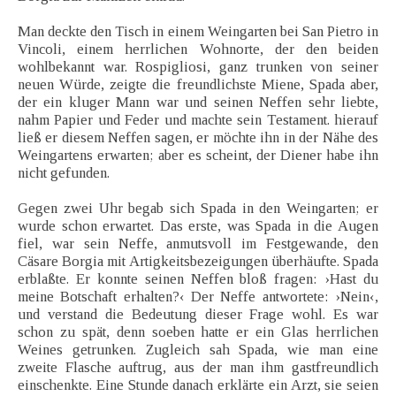
Man deckte den Tisch in einem Weingarten bei San Pietro in
Vincoli, einem herrlichen Wohnorte, der den beiden
wohlbekannt war. Rospigliosi, ganz trunken von seiner
neuen Würde, zeigte die freundlichste Miene, Spada aber,
der ein kluger Mann war und seinen Neffen sehr liebte,
nahm Papier und Feder und machte sein Testament. hierauf
ließ er diesem Neffen sagen, er möchte ihn in der Nähe des
Weingartens erwarten; aber es scheint, der Diener habe ihn
nicht gefunden.
Gegen zwei Uhr begab sich Spada in den Weingarten; er
wurde schon erwartet. Das erste, was Spada in die Augen
fiel, war sein Neffe, anmutsvoll im Festgewande, den
Cäsare Borgia mit Artigkeitsbezeigungen überhäufte. Spada
erblaßte. Er konnte seinen Neffen bloß fragen: ›Hast du
meine Botschaft erhalten?‹ Der Neffe antwortete: ›Nein‹,
und verstand die Bedeutung dieser Frage wohl. Es war
schon zu spät, denn soeben hatte er ein Glas herrlichen
Weines getrunken. Zugleich sah Spada, wie man eine
zweite Flasche auftrug, aus der man ihm gastfreundlich
einschenkte. Eine Stunde danach erklärte ein Arzt, sie seien