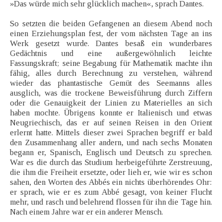
»Das würde mich sehr glücklich machen«, sprach Dantes.
So setzten die beiden Gefangenen an diesem Abend noch
einen Erziehungsplan fest, der vom nächsten Tage an ins
Werk gesetzt wurde. Dantes besaß ein wunderbares
Gedächtnis und eine außergewöhnlich leichte
Fassungskraft; seine Begabung für Mathematik machte ihn
fähig, alles durch Berechnung zu verstehen, während
wieder das phantastische Gemüt des Seemanns alles
ausglich, was die trockene Beweisführung durch Ziffern
oder die Genauigkeit der Linien zu Materielles an sich
haben mochte. Übrigens konnte er Italienisch und etwas
Neugriechisch, das er auf seinen Reisen in den Orient
erlernt hatte. Mittels dieser zwei Sprachen begriff er bald
den Zusammenhang aller andern, und nach sechs Monaten
begann er, Spanisch, Englisch und Deutsch zu sprechen.
War es die durch das Studium herbeigeführte Zerstreuung,
die ihm die Freiheit ersetzte, oder lieh er, wie wir es schon
sahen, den Worten des Abbés ein nichts überhörendes Ohr:
er sprach, wie er es zum Abbé gesagt, von keiner Flucht
mehr, und rasch und belehrend flossen für ihn die Tage hin.
Nach einem Jahre war er ein anderer Mensch.