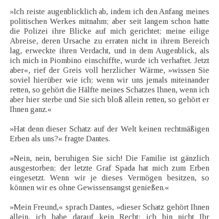
»Ich reiste augenblicklich ab, indem ich den Anfang meines
politischen Werkes mitnahm; aber seit langem schon hatte
die Polizei ihre Blicke auf mich gerichtet; meine eilige
Abreise, deren Ursache zu erraten nicht in ihrem Bereich
lag, erweckte ihren Verdacht, und in dem Augenblick, als
ich mich in Piombino einschiffte, wurde ich verhaftet. Jetzt
aber«, rief der Greis voll herzlicher Wärme, »wissen Sie
soviel hierüber wie ich; wenn wir uns jemals miteinander
retten, so gehört die Hälfte meines Schatzes Ihnen, wenn ich
aber hier sterbe und Sie sich bloß allein retten, so gehört er
Ihnen ganz.«
»Hat denn dieser Schatz auf der Welt keinen rechtmäßigen
Erben als uns?« fragte Dantes.
»Nein, nein, beruhigen Sie sich! Die Familie ist gänzlich
ausgestorben; der letzte Graf Spada hat mich zum Erben
eingesetzt. Wenn wir je dieses Vermögen besitzen, so
können wir es ohne Gewissensangst genießen.«
»Mein Freund,« sprach Dantes, »dieser Schatz gehört Ihnen
allein, ich habe darauf kein Recht; ich bin nicht Ihr