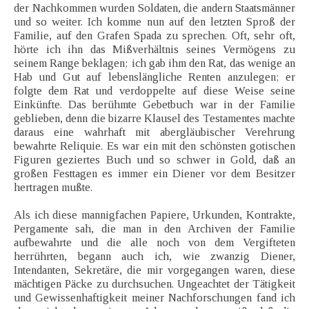
der Nachkommen wurden Soldaten, die andern Staatsmänner
und so weiter. Ich komme nun auf den letzten Sproß der
Familie, auf den Grafen Spada zu sprechen. Oft, sehr oft,
hörte ich ihn das Mißverhältnis seines Vermögens zu
seinem Range beklagen; ich gab ihm den Rat, das wenige an
Hab und Gut auf lebenslängliche Renten anzulegen; er
folgte dem Rat und verdoppelte auf diese Weise seine
Einkünfte. Das berühmte Gebetbuch war in der Familie
geblieben, denn die bizarre Klausel des Testamentes machte
daraus eine wahrhaft mit abergläubischer Verehrung
bewahrte Reliquie. Es war ein mit den schönsten gotischen
Figuren geziertes Buch und so schwer in Gold, daß an
großen Festtagen es immer ein Diener vor dem Besitzer
hertragen mußte.
Als ich diese mannigfachen Papiere, Urkunden, Kontrakte,
Pergamente sah, die man in den Archiven der Familie
aufbewahrte und die alle noch von dem Vergifteten
herrührten, begann auch ich, wie zwanzig Diener,
Intendanten, Sekretäre, die mir vorgegangen waren, diese
mächtigen Päcke zu durchsuchen. Ungeachtet der Tätigkeit
und Gewissenhaftigkeit meiner Nachforschungen fand ich