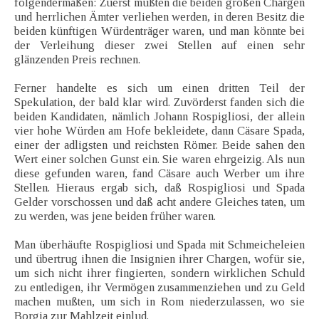
folgendermaßen: Zuerst müßten die beiden großen Chargen
und herrlichen Ämter verliehen werden, in deren Besitz die
beiden künftigen Würdenträger waren, und man könnte bei
der Verleihung dieser zwei Stellen auf einen sehr
glänzenden Preis rechnen.
Ferner handelte es sich um einen dritten Teil der
Spekulation, der bald klar wird. Zuvörderst fanden sich die
beiden Kandidaten, nämlich Johann Rospigliosi, der allein
vier hohe Würden am Hofe bekleidete, dann Cäsare Spada,
einer der adligsten und reichsten Römer. Beide sahen den
Wert einer solchen Gunst ein. Sie waren ehrgeizig. Als nun
diese gefunden waren, fand Cäsare auch Werber um ihre
Stellen. Hieraus ergab sich, daß Rospigliosi und Spada
Gelder vorschossen und daß acht andere Gleiches taten, um
zu werden, was jene beiden früher waren.
Man überhäufte Rospigliosi und Spada mit Schmeicheleien
und übertrug ihnen die Insignien ihrer Chargen, wofür sie,
um sich nicht ihrer fingierten, sondern wirklichen Schuld
zu entledigen, ihr Vermögen zusammenziehen und zu Geld
machen mußten, um sich in Rom niederzulassen, wo sie
Borgia zur Mahlzeit einlud.