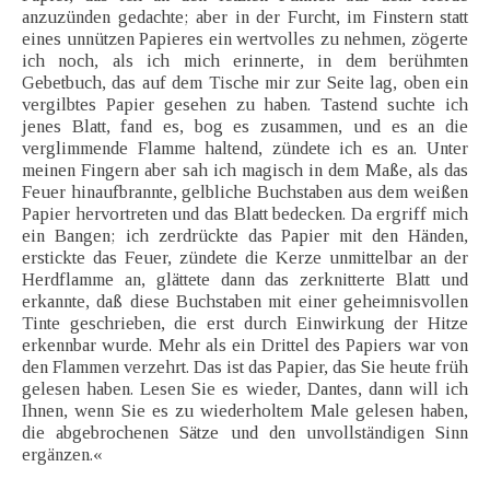
anzuzünden gedachte; aber in der Furcht, im Finstern statt
eines unnützen Papieres ein wertvolles zu nehmen, zögerte
ich noch, als ich mich erinnerte, in dem berühmten
Gebetbuch, das auf dem Tische mir zur Seite lag, oben ein
vergilbtes Papier gesehen zu haben. Tastend suchte ich
jenes Blatt, fand es, bog es zusammen, und es an die
verglimmende Flamme haltend, zündete ich es an. Unter
meinen Fingern aber sah ich magisch in dem Maße, als das
Feuer hinaufbrannte, gelbliche Buchstaben aus dem weißen
Papier hervortreten und das Blatt bedecken. Da ergriff mich
ein Bangen; ich zerdrückte das Papier mit den Händen,
erstickte das Feuer, zündete die Kerze unmittelbar an der
Herdflamme an, glättete dann das zerknitterte Blatt und
erkannte, daß diese Buchstaben mit einer geheimnisvollen
Tinte geschrieben, die erst durch Einwirkung der Hitze
erkennbar wurde. Mehr als ein Drittel des Papiers war von
den Flammen verzehrt. Das ist das Papier, das Sie heute früh
gelesen haben. Lesen Sie es wieder, Dantes, dann will ich
Ihnen, wenn Sie es zu wiederholtem Male gelesen haben,
die abgebrochenen Sätze und den unvollständigen Sinn
ergänzen.«