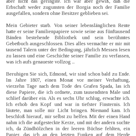
aber nicht das geringste. Ich war aber gewiß, daß die
Erbschaft weder zugunsten der Borgia noch der Familie
ausgefallen, sondern ohne Besitzer geblieben sei.
Mein Gebieter starb. Von seiner lebenslänglichen Rente
hatte er seine Familienpapiere sowie seine aus fünftausend
Bänden bestehende Bibliothek und sein berühmtes
Gebetbuch ausgeschlossen. Dies alles vermachte er mir mit
tausend Talern unter der Bedingung, jährlich Messen lesen
zu lassen und eine Geschichte seiner Familie zu verfassen,
was ich aufs genaueste vollzog ...
Beruhigen Sie sich, Edmond, wir sind schon bald zu Ende.
Im Jahre 1807, einen Monat vor meiner Verhaftung,
vierzehn Tage nach dem Tode des Grafen Spada, las ich
diese Papiere, die ich ordnete, zum tausendsten Male und
schlief darüber ein. Als es sechs Uhr schlug, erwachte ich.
Ich erhob den Kopf und war in tiefster Finsternis. Ich
läutete, man solle mir Licht bringen. Niemand kam. Ich
beschloß hierauf, mir selbst zu helfen. Mit der einen Hand
nahm ich die aufgesteckte Kerze, und mit der andern suchte
ich, da Zündhölzchen in der leeren Büchse fehlten, ein
Papier, das ich an den letzten Funken auf dem Herde