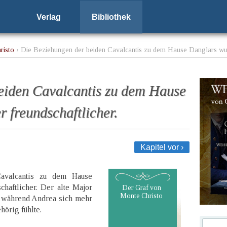
Verlag
Bibliothek
risto
› Die Beziehungen der beiden Cavalcantis zu dem Hause Danglars wur
eiden Cavalcantis zu dem Hause
 freundschaftlicher.
Kapitel vor ›
avalcantis zu dem Hause
haftlicher. Der alte Major
Der Graf von
Monte Christo
k, während Andrea sich mehr
hörig fühlte.