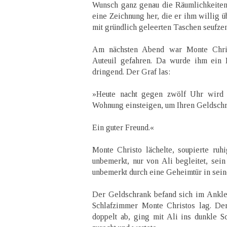
Wunsch ganz genau die Räumlichkeiten d
eine Zeichnung her, die er ihm willig ü
mit gründlich geleerten Taschen seufze
Am nächsten Abend war Monte Chris
Auteuil gefahren. Da wurde ihm ein B
dringend. Der Graf las:
»Heute nacht gegen zwölf Uhr wird 
Wohnung einsteigen, um Ihren Geldschr
Ein guter Freund.«
Monte Christo lächelte, soupierte ruh
unbemerkt, nur von Ali begleitet, se
unbemerkt durch eine Geheimtür in seine
Der Geldschrank befand sich im Ankl
Schlafzimmer Monte Christos lag. De
doppelt ab, ging mit Ali ins dunkle Sc