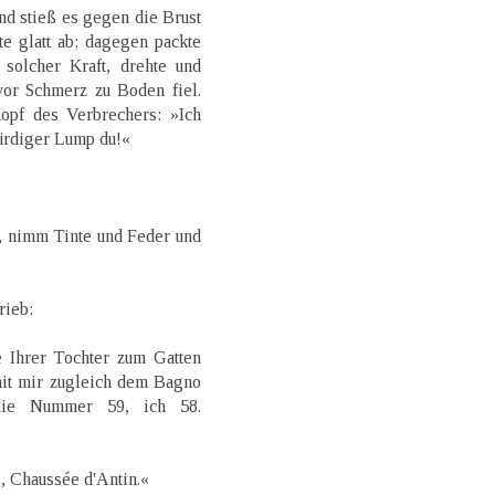
nd stieß es gegen die Brust
te glatt ab; dagegen packte
olcher Kraft, drehte und
vor Schmerz zu Boden fiel.
pf des Verbrechers: »Ich
würdiger Lump du!«
r, nimm Tinte und Feder und
rieb:
 Ihrer Tochter zum Gatten
mit mir zugleich dem Bagno
die Nummer 59, ich 58.
, Chaussée d'Antin.«