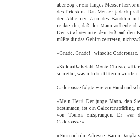
aber zog er ein langes Messer hervor u
des Priesters. Das Messer jedoch prall
der Abbé den Arm des Banditen mit s
renkte ihn, daß der Mann aufheulend 
Der Graf stemmte den Fuß auf den Ko
müßte dir das Gehirn zertreten, nichts
»Gnade, Gnade!« winselte Caderousse.
»Steh auf!« befahl Monte Christo, »Hie
schreibe, was ich dir diktieren werde.«
Caderousse folgte wie ein Hund und sch
»Mein Herr! Der junge Mann, den Sie
bestimmen, ist ein Galeerensträfling, 
von Toulon entsprungen. Er war 
Caderousse.«
»Nun noch die Adresse: Baron Danglars