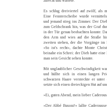
zurecht und wartete.
Es schlug dreiviertel auf zwölf, als
Eine Fensterscheibe wurde vermittels
und jemand stieg ins Zimmer. Der Dieb 
zum Geldschrank hin, was der Graf dur
in der Tür genau beobachten konnte. Da
den Arm und wies auf die Straße hin
zweiten stehen, der die Vorgänge im P
»So ist's recht«, dachte Monte Chris
beinahe ein Schrei; der Dieb hatte eine
man sein Gesicht sehen konnte.
Mit unglaublicher Geschwindigkeit wa
und hüllte sich in einen langen Prie
schwarzen Haare versteckte er unter 
setzte sich einen dreieckigen Hut auf und
»Ei, guten Abend, mein lieber Caderous
»Der Abbé Busoni!« lallte Caderousse