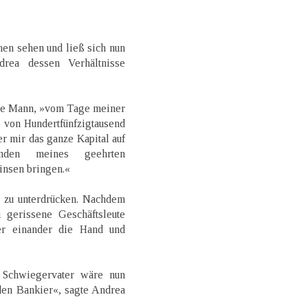
en sehen und ließ sich nun
rea dessen Verhältnisse
nge Mann, »vom Tage meiner
 von Hundertfünfzigtausend
er mir das ganze Kapital auf
nden meines geehrten
insen bringen.«
 zu unterdrücken. Nachdem
 gerissene Geschäftsleute
er einander die Hand und
 Schwiegervater wäre nun
 den Bankier«, sagte Andrea