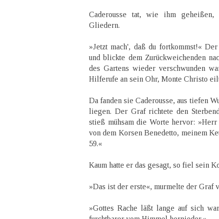
Caderousse tat, wie ihm geheißen, d
Gliedern.
»Jetzt mach', daß du fortkommst!« Der
und blickte dem Zurückweichenden nac
des Gartens wieder verschwunden war
Hilferufe an sein Ohr, Monte Christo eil
Da fanden sie Caderousse, aus tiefen W
liegen. Der Graf richtete den Sterben
stieß mühsam die Worte hervor: »Herr 
von dem Korsen Benedetto, meinem Ket
59.«
Kaum hatte er das gesagt, so fiel sein Ko
»Das ist der erste«, murmelte der Graf v
»Gottes Rache läßt lange auf sich war
furchtbarer vom Himmel hernieder.«