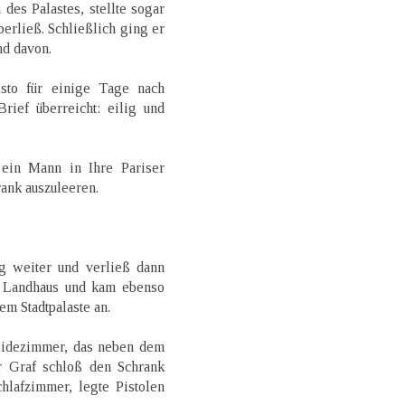
es Palastes, stellte sogar
berließ. Schließlich ging er
nd davon.
to für einige Tage nach
rief überreicht: eilig und
ein Mann in Ihre Pariser
ank auszuleeren.
ig weiter und verließ dann
in Landhaus und kam ebenso
m Stadtpalaste an.
eidezimmer, das neben dem
r Graf schloß den Schrank
hlafzimmer, legte Pistolen