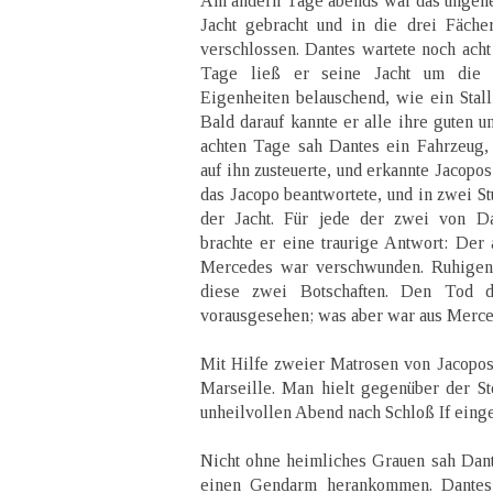
Am andern Tage abends war das ungeh
Jacht gebracht und in die drei Fäch
verschlossen. Dantes wartete noch acht
Tage ließ er seine Jacht um die I
Eigenheiten belauschend, wie ein Stall
Bald darauf kannte er alle ihre guten 
achten Tage sah Dantes ein Fahrzeug, d
auf ihn zusteuerte, und erkannte Jacopo
das Jacopo beantwortete, und in zwei S
der Jacht. Für jede der zwei von D
brachte er eine traurige Antwort: Der 
Mercedes war verschwunden. Ruhigen 
diese zwei Botschaften. Den Tod d
vorausgesehen; was aber war aus Merc
Mit Hilfe zweier Matrosen von Jacopos
Marseille. Man hielt gegenüber der S
unheilvollen Abend nach Schloß If einges
Nicht ohne heimliches Grauen sah Dante
einen Gendarm herankommen. Dantes