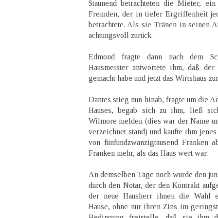
Staunend betrachteten die Mieter, ei
Fremden, der in tiefer Ergriffenheit 
betrachtete. Als sie Tränen in seinen 
achtungsvoll zurück.
Edmond fragte dann nach dem Sch
Hausmeister antwortete ihm, daß der
gemacht habe und jetzt das Wirtshaus zu
Dantes stieg nun hinab, fragte um die 
Hauses, begab sich zu ihm, ließ s
Wilmore melden (dies war der Name und
verzeichnet stand) und kaufte ihm jene
von fünfundzwanzigtausend Franken a
Franken mehr, als das Haus wert war.
An demselben Tage noch wurde den jung
durch den Notar, der den Kontrakt aufg
der neue Hausherr ihnen die Wahl 
Hause, ohne nur ihren Zins im geringst
Bedingung freistelle, daß sie ihm 