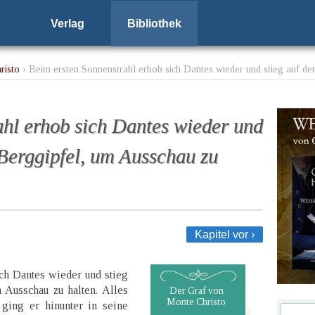
Verlag
Bibliothek
risto
› Beim ersten Sonnenstrahl erhob sich Dantes wieder und stieg auf d
hl erhob sich Dantes wieder und
 Berggipfel, um Ausschau zu
Kapitel vor ›
ich Dantes wieder und stieg
 Ausschau zu halten. Alles
Der Graf von
Monte Christo
 ging er hinunter in seine