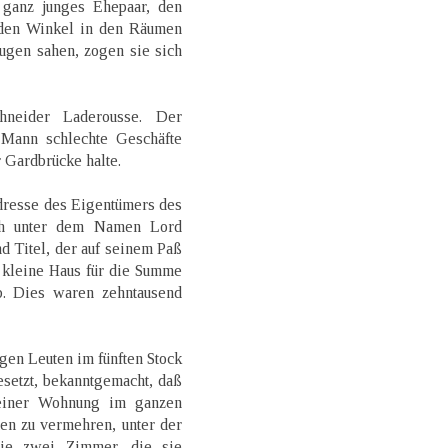
n ganz junges Ehepaar, den
jeden Winkel in den Räumen
Augen sahen, zogen sie sich
neider Laderousse. Der
 Mann schlechte Geschäfte
r Gardbrücke halte.
Adresse des Eigentümers des
ich unter dem Namen Lord
 Titel, der auf seinem Paß
s kleine Haus für die Summe
b. Dies waren zehntausend
en Leuten im fünften Stock
esetzt, bekanntgemacht, daß
einer Wohnung im ganzen
en zu vermehren, unter der
die zwei Zimmer, die sie