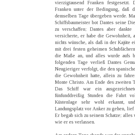
vierzigtausend Franken festgesetzt. 
Franken unter der Bedingung, daß 
demselben Tage übergeben werde. Man
Schiffsbaumeister bot Dantes seine D
zu verschaffen; Dantes aber dankte
versicherte, er habe die Gewohnheit, a
nichts wünsche, als daß in der Kajüte 
mit drei festen geheimen Schubfächer
die Maße an, und alles wurde aufs b
folgenden Tage verließ Dantes Genua
Neugieriger verfolgt, die den spanisch
die Gewohnheit hatte, allein zu fahre
Monte Christo. Am Ende des zweiten Ta
Das Schiff war ein ausgezeichnet
fünfunddreißig Stunden die Fahrt vol
Küstenlage sehr wohl erkannt, un
Landungsplatz vor Anker zu gehen, lief 
Er begab sich zu seinem Schatze; alles
wie er es verlassen.