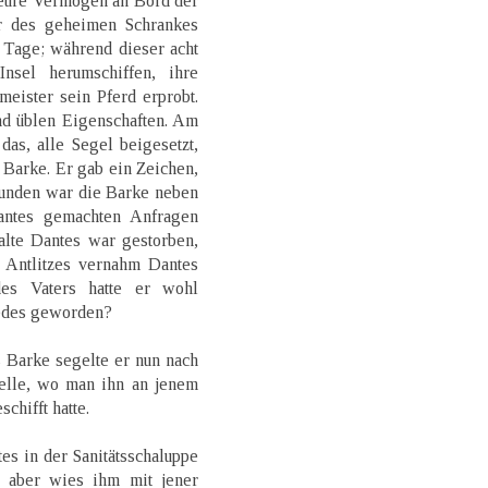
eure Vermögen an Bord der
er des geheimen Schrankes
 Tage; während dieser acht
nsel herumschiffen, ihre
meister sein Pferd erprobt.
und üblen Eigenschaften. Am
as, alle Segel beigesetzt,
s Barke. Er gab ein Zeichen,
tunden war die Barke neben
antes gemachten Anfragen
alte Dantes war gestorben,
Antlitzes vernahm Dantes
es Vaters hatte er wohl
edes geworden?
 Barke segelte er nun nach
telle, wo man ihn an jenem
chifft hatte.
s in der Sanitätsschaluppe
 aber wies ihm mit jener