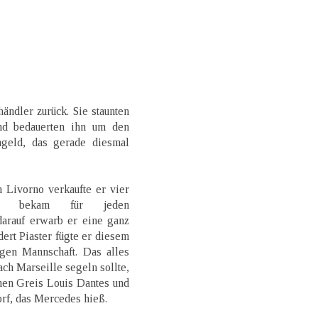
ndler zurück. Sie staunten
nd bedauerten ihn um den
ngeld, das gerade diesmal
n Livorno verkaufte er vier
nd bekam für jeden
darauf erwarb er eine ganz
ert Piaster fügte er diesem
gen Mannschaft. Das alles
ch Marseille segeln sollte,
nen Greis Louis Dantes und
rf, das Mercedes hieß.