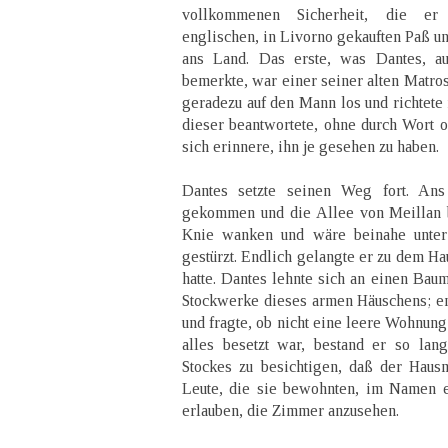
vollkommenen Sicherheit, die er
englischen, in Livorno gekauften Paß u
ans Land. Das erste, was Dantes, au
bemerkte, war einer seiner alten Matro
geradezu auf den Mann los und richtete
dieser beantwortete, ohne durch Wort o
sich erinnere, ihn je gesehen zu haben.
Dantes setzte seinen Weg fort. Ans
gekommen und die Allee von Meillan b
Knie wanken und wäre beinahe unte
gestürzt. Endlich gelangte er zu dem Ha
hatte. Dantes lehnte sich an einen Baum
Stockwerke dieses armen Häuschens; end
und fragte, ob nicht eine leere Wohnung
alles besetzt war, bestand er so lang
Stockes zu besichtigen, daß der Hausm
Leute, die sie bewohnten, im Namen e
erlauben, die Zimmer anzusehen.