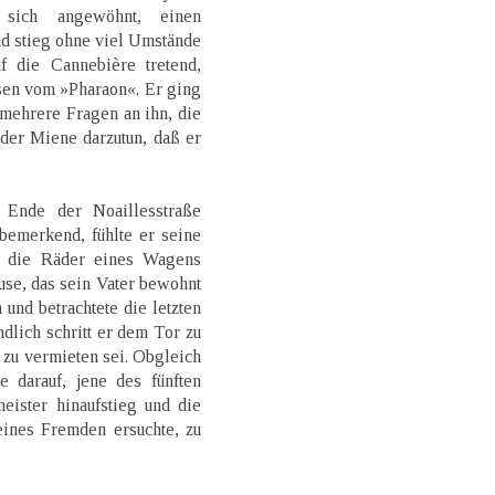
 sich angewöhnt, einen
nd stieg ohne viel Umstände
f die Cannebière tretend,
sen vom »Pharaon«. Er ging
 mehrere Fragen an ihn, die
der Miene darzutun, daß er
 Ende der Noaillesstraße
emerkend, fühlte er seine
r die Räder eines Wagens
use, das sein Vater bewohnt
 und betrachtete die letzten
lich schritt er dem Tor zu
 zu vermieten sei. Obgleich
e darauf, jene des fünften
eister hinaufstieg und die
ines Fremden ersuchte, zu