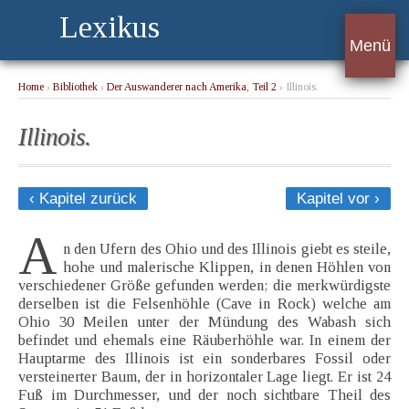
Lexikus
Menü
Home
›
Bibliothek
›
Der Auswanderer nach Amerika, Teil 2
› Illinois.
Illinois.
‹ Kapitel zurück
Kapitel vor ›
A
n den Ufern des Ohio und des Illinois giebt es steile,
hohe und malerische Klippen, in denen Höhlen von
verschiedener Größe gefunden werden; die merkwürdigste
derselben ist die Felsenhöhle (Cave in Rock) welche am
Ohio 30 Meilen unter der Mündung des Wabash sich
befindet und ehemals eine Räuberhöhle war. In einem der
Hauptarme des Illinois ist ein sonderbares Fossil oder
versteinerter Baum, der in horizontaler Lage liegt. Er ist 24
Fuß im Durchmesser, und der noch sichtbare Theil des