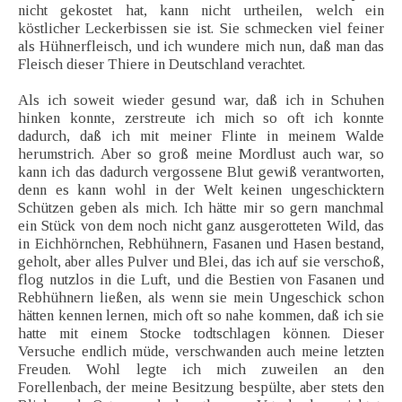
nicht gekostet hat, kann nicht urtheilen, welch ein
köstlicher Leckerbissen sie ist. Sie schmecken viel feiner
als Hühnerfleisch, und ich wundere mich nun, daß man das
Fleisch dieser Thiere in Deutschland verachtet.
Als ich soweit wieder gesund war, daß ich in Schuhen
hinken konnte, zerstreute ich mich so oft ich konnte
dadurch, daß ich mit meiner Flinte in meinem Walde
herumstrich. Aber so groß meine Mordlust auch war, so
kann ich das dadurch vergossene Blut gewiß verantworten,
denn es kann wohl in der Welt keinen ungeschicktern
Schützen geben als mich. Ich hätte mir so gern manchmal
ein Stück von dem noch nicht ganz ausgerotteten Wild, das
in Eichhörnchen, Rebhühnern, Fasanen und Hasen bestand,
geholt, aber alles Pulver und Blei, das ich auf sie verschoß,
flog nutzlos in die Luft, und die Bestien von Fasanen und
Rebhühnern ließen, als wenn sie mein Ungeschick schon
hätten kennen lernen, mich oft so nahe kommen, daß ich sie
hatte mit einem Stocke todtschlagen können. Dieser
Versuche endlich müde, verschwanden auch meine letzten
Freuden. Wohl legte ich mich zuweilen an den
Forellenbach, der meine Besitzung bespülte, aber stets den