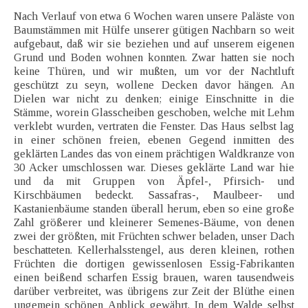
Nach Verlauf von etwa 6 Wochen waren unsere Paläste von
Baumstämmen mit Hülfe unserer gütigen Nachbarn so weit
aufgebaut, daß wir sie beziehen und auf unserem eigenen
Grund und Boden wohnen konnten. Zwar hatten sie noch
keine Thüren, und wir mußten, um vor der Nachtluft
geschützt zu seyn, wollene Decken davor hängen. An
Dielen war nicht zu denken; einige Einschnitte in die
Stämme, worein Glasscheiben geschoben, welche mit Lehm
verklebt wurden, vertraten die Fenster. Das Haus selbst lag
in einer schönen freien, ebenen Gegend inmitten des
geklärten Landes das von einem prächtigen Waldkranze von
30 Acker umschlossen war. Dieses geklärte Land war hie
und da mit Gruppen von Äpfel-, Pfirsich- und
Kirschbäumen bedeckt. Sassafras-, Maulbeer- und
Kastanienbäume standen überall herum, eben so eine große
Zahl größerer und kleinerer Semenes-Bäume, von denen
zwei der größten, mit Früchten schwer beladen, unser Dach
beschatteten. Kellerhalsstengel, aus deren kleinen, rothen
Früchten die dortigen gewissenlosen Essig-Fabrikanten
einen beißend scharfen Essig brauen, waren tausendweis
darüber verbreitet, was übrigens zur Zeit der Blüthe einen
ungemein schönen Anblick gewährt. In dem Walde selbst