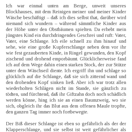
Ich war einmal unten am Berge, unweit unseres
Blockhauses, mit dem Reinigen meiner und meiner Kinder
Wäsche beschäftigt – daß ich dies selbst that, darüber wird
niemand sich wundern – während sämmtliche Kinder aus
der Höhe unter den Obstbäumen spielten. Da erhebt mein
jüngstes Kind ein durchdringendes Geschrei und ruft: Vater,
Vater, eine Schlange. Ich eile schnell zu ihm hinauf und
sehe, wie eine große Kupferschlange neben dem vor ihr
wie fest gezauberten Kinde, in Ringel gewunden, den Kopf
zischend und drohend emporbäumt. Glücklicherweise fand
ich auf dem Wege dahin einen starken Stock, der zur Stütze
unter dem Wäschseil diente. Ich ergriff ihn und schlage so
glücklich auf die Schlange, daß sie sich zitternd wand und
den drohenden Kopf sinken ließ. Aber ich war trotz allen
wiederholten Schlägen nicht im Stande, sie gänzlich zu
tödten, und fürchtend, daß ihr Giftzahn doch noch schädlich
werden könne, hing ich sie an einen Baumzweig, wo sie
sich, obgleich ihr das Blut aus dem offenen Maule tropfte,
den ganzen Tag immer noch fortbewegte.
Der Biß dieser Schlange ist eben so gefährlich als der der
Klapperschlange, und sie selbst ist weit gefährlicher als