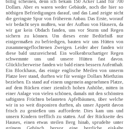
billig scheinen, denn ich bekam 150 Acker Land für 700
Dollars. Aber es waren weder Gebäude, noch die hier so
nöthigen Befriedigungen darauf, und das Land zeigte nicht
die geringste Spur von früherem Anbau. Das Erste, worauf
wir bedacht seyn mußten, war der Aufbau von Häusern, da
wir gar kein Obdach fanden, uns vor Sturm und Regen
sichern zu können. Um dieses erste Bedürfniß nur
einigermaßen zu befriedigen, bauten wir uns Hütten von
zusammengeflochtenen Zweigen. Leider aber fanden wir
diese bald unzureichend. Ein wolkenbruchartiger Regen
schwemmte uns und unsere Hütten fast davon.
Glücklicherweise fanden wir bald einen bessern Aufenthalt.
Ein Blockhaus, das einige englische Meilen von unserm
Platze leer stand, durften wir für wenige Dollars Miethzins
beziehen. Es stand auf einem ungemein angenehmen Platze,
auf dem Rücken einer ziemlich hohen Anhöhe, mitten in
einer Anlage von vielen schönen, damals mit den schönsten
saftigsten Früchten belasteten Apfelbäumen, über welche
wir in so weit disponiren durften, als unser Appetit davon
frisch zu genießen uns aufforderte. Dies kam uns und
unsern Kindern trefflich zu statten. Auf der Rückseite des
Hauses, einen etwas steilen Berg hinab, sprudelte unter
grünem Gebüsch hervor eine herrliche eiskalte