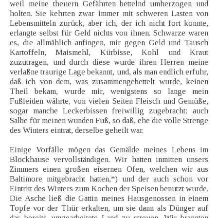
weil meine theuern Gefährten bettelnd umherzogen und
holten. Sie kehrten zwar immer mit schweren Lasten von
Lebensmitteln zurück, aber ich, der ich nicht fort konnte,
erlangte selbst für Geld nichts von ihnen. Schwarze waren
es, die allmählich anfingen, mir gegen Geld und Tausch
Kartoffeln, Maismehl, Kürbisse, Kohl und Kraut
zuzutragen, und durch diese wurde ihren Herren meine
verlaßne traurige Lage bekannt, und, als man endlich erfuhr,
daß ich von dem, was zusammengebettelt wurde, keinen
Theil bekam, wurde mir, wenigstens so lange mein
Fußleiden währte, von vielen Seiten Fleisch und Gemüße,
sogar manche Leckerbissen freiwillig zugebracht; auch
Salbe für meinen wunden Fuß, so daß, ehe die volle Strenge
des Winters eintrat, derselbe geheilt war.
Einige Vorfälle mögen das Gemälde meines Lebens im
Blockhause vervollständigen. Wir hatten inmitten unsers
Zimmers einen großen eisernen Ofen, welchen wir aus
Baltimore mitgebracht hatten,*) und der auch schon vor
Eintritt des Winters zum Kochen der Speisen benutzt wurde.
Die Asche ließ die Gattin meines Hausgenossen in einem
Topfe vor der Thür erkalten, um sie dann als Dünger auf
das bereits umgearbeitete Land zu streuen. Wir brannten