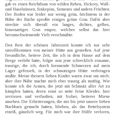
gab es einen Reichthum von wilden Reben, Hickory, Wall-
und Haselnüssen, Sinkepins, Semenes und andern Früchten.
Der Boden war leider nur wenig grün, höchstens in der
Nähe der Bäche sproßte einiges grüne Gras. Dafür aber
streckte sich überall ein langes, dichtes, gelbes,
binsenartiges Gras empor, welches selbst das hier
herumschwärmende Vieh verschmähte.
Den Rest der schönen Jahreszeit konnte ich nur sehr
unvollkommen von meiner Hütte aus genießen. Auf jene
freundliche, heitere Zeit, die ich in dem Hause auf dem
Berge verlebt hatte, folgte nun jene schrecklich einsame,
traurige, die ich, durch brennende Schmerzen auf mein
Lager gefesselt, in der schmutzigen Hütte verbringen
mußte. Meine theuern lieben Kinder waren zwar um mich;
aber ihre Nähe machte mich eher traurig als muthig. Wie
konnte ich die Armen, die jetzt mit Schmutz aller Art zu
kämpfen hatten, deren einst so nette feine Kleider, hier
zerrissen und verfaulten, mit froher, heiterer Miene
ansehen. Die Erheiterungen, die mir bis jetzt unsere lieben
Nachbarn gemacht hatten, blieben, als das Bettelsystem
einriß, gänzlich weg. Für mich war ihre Hülfe verloren,