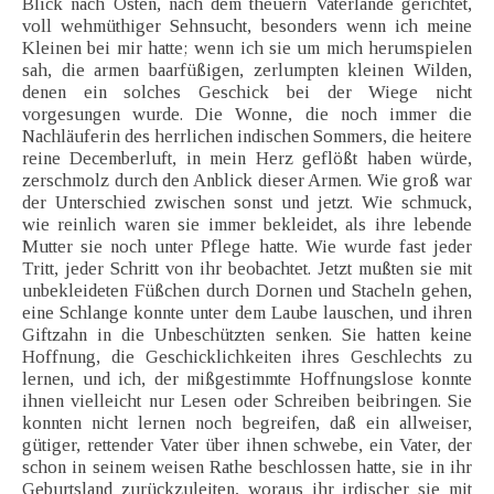
Blick nach Osten, nach dem theuern Vaterlande gerichtet,
voll wehmüthiger Sehnsucht, besonders wenn ich meine
Kleinen bei mir hatte; wenn ich sie um mich herumspielen
sah, die armen baarfüßigen, zerlumpten kleinen Wilden,
denen ein solches Geschick bei der Wiege nicht
vorgesungen wurde. Die Wonne, die noch immer die
Nachläuferin des herrlichen indischen Sommers, die heitere
reine Decemberluft, in mein Herz geflößt haben würde,
zerschmolz durch den Anblick dieser Armen. Wie groß war
der Unterschied zwischen sonst und jetzt. Wie schmuck,
wie reinlich waren sie immer bekleidet, als ihre lebende
Mutter sie noch unter Pflege hatte. Wie wurde fast jeder
Tritt, jeder Schritt von ihr beobachtet. Jetzt mußten sie mit
unbekleideten Füßchen durch Dornen und Stacheln gehen,
eine Schlange konnte unter dem Laube lauschen, und ihren
Giftzahn in die Unbeschützten senken. Sie hatten keine
Hoffnung, die Geschicklichkeiten ihres Geschlechts zu
lernen, und ich, der mißgestimmte Hoffnungslose konnte
ihnen vielleicht nur Lesen oder Schreiben beibringen. Sie
konnten nicht lernen noch begreifen, daß ein allweiser,
gütiger, rettender Vater über ihnen schwebe, ein Vater, der
schon in seinem weisen Rathe beschlossen hatte, sie in ihr
Geburtsland zurückzuleiten, woraus ihr irdischer sie mit