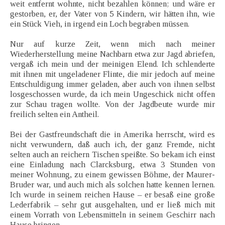
weit entfernt wohnte, nicht bezahlen können; und wäre er
gestorben, er, der Vater von 5 Kindern, wir hätten ihn, wie
ein Stück Vieh, in irgend ein Loch begraben müssen.
Nur auf kurze Zeit, wenn mich nach meiner
Wiederherstellung meine Nachbarn etwa zur Jagd abriefen,
vergaß ich mein und der meinigen Elend. Ich schlenderte
mit ihnen mit ungeladener Flinte, die mir jedoch auf meine
Entschuldigung immer geladen, aber auch von ihnen selbst
losgeschossen wurde, da ich mein Ungeschick nicht offen
zur Schau tragen wollte. Von der Jagdbeute wurde mir
freilich selten ein Antheil.
Bei der Gastfreundschaft die in Amerika herrscht, wird es
nicht verwundern, daß auch ich, der ganz Fremde, nicht
selten auch an reichern Tischen speißte. So bekam ich einst
eine Einladung nach Clarcksburg, etwa 3 Stunden von
meiner Wohnung, zu einem gewissen Böhme, der Maurer-
Bruder war, und auch mich als solchen hatte kennen lernen.
Ich wurde in seinem reichen Hause – er besaß eine große
Lederfabrik – sehr gut ausgehalten, und er ließ mich mit
einem Vorrath von Lebensmitteln in seinem Geschirr nach
Hause bringen.