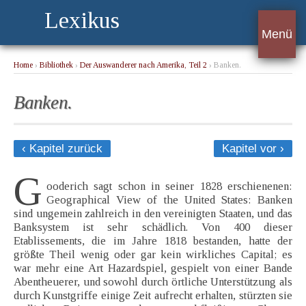
Lexikus
Menü
Home
›
Bibliothek
›
Der Auswanderer nach Amerika, Teil 2
› Banken.
Banken.
‹ Kapitel zurück
Kapitel vor ›
G
ooderich sagt schon in seiner 1828 erschienenen:
Geographical View of the United States: Banken
sind ungemein zahlreich in den vereinigten Staaten, und das
Banksystem ist sehr schädlich. Von 400 dieser
Etablissements, die im Jahre 1818 bestanden, hatte der
größte Theil wenig oder gar kein wirkliches Capital; es
war mehr eine Art Hazardspiel, gespielt von einer Bande
Abentheuerer, und sowohl durch örtliche Unterstützung als
durch Kunstgriffe einige Zeit aufrecht erhalten, stürzten sie