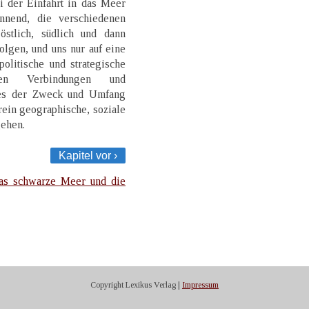
i der Einfahrt in das Meer
nnend, die verschiedenen
östlich, südlich und dann
lgen, und uns nur auf eine
olitische und strategische
hsten Verbindungen und
 es der Zweck und Umfang
f rein geographische, soziale
gehen.
Kapitel vor ›
as schwarze Meer und die
Copyright Lexikus Verlag |
Impressum