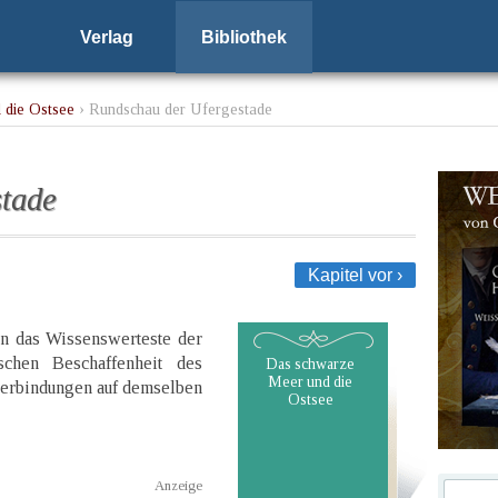
Verlag
Bibliothek
 die Ostsee
› Rundschau der Ufergestade
stade
Kapitel vor ›
n das Wissenswerteste der
schen Beschaffenheit des
Das schwarze
Meer und die
verbindungen auf demselben
Ostsee